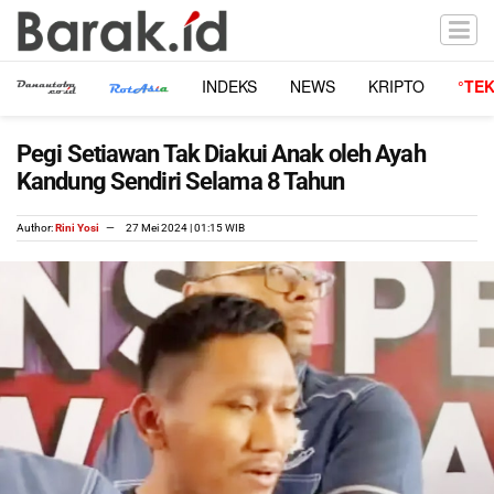
INDEKS
NEWS
KRIPTO
°TE
Pegi Setiawan Tak Diakui Anak oleh Ayah
Kandung Sendiri Selama 8 Tahun
Author:
Rini Yosi
27 Mei 2024 | 01:15 WIB