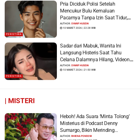
Pria Diciduk Polisi Setelah
Mencukur Bulu Kemaluan
Pacarnya Tanpa Izin Saat Tidur,
Korban Syok Saat Terbangun
AUTHOR:
SYARIF HUSEIN
10 MARET 2026 | 22:28 WIB
PERISTIWA
Sadar dari Mabuk, Wanita Ini
Langsung Histeris Saat Tahu
Celana Dalamnya Hilang, Videonya
Viral
AUTHOR:
SYARIF HUSEIN
10 MARET 2026 | 21:50 WIB
PERISTIWA
|
MISTERI
Heboh! Ada Suara ‘Minta Tolong’
Misterius di Podcast Denny
Sumargo, Bikin Merinding…
AUTHOR:
RHIENA PONDOW