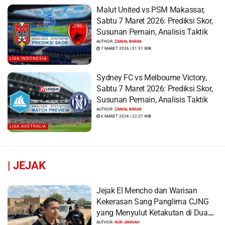
Malut United vs PSM Makassar,
Sabtu 7 Maret 2026: Prediksi Skor,
Susunan Pemain, Analisis Taktik
AUTHOR:
ZAINAL BARAK
7 MARET 2026 | 01:31 WIB
LIGA INDONESIA
Sydney FC vs Melbourne Victory,
Sabtu 7 Maret 2026: Prediksi Skor,
Susunan Pemain, Analisis Taktik
AUTHOR:
ZAINAL BARAK
6 MARET 2026 | 22:27 WIB
LIGA AUSTRALIA
|
JEJAK
Jejak El Mencho dan Warisan
Kekerasan Sang Panglima CJNG
yang Menyulut Ketakutan di Dua
Benua
AUTHOR:
NUR JANNAH