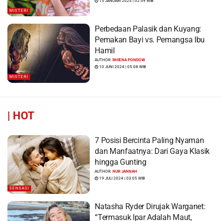
15 JANUARI 2025 | 02:59 WIB
MISTERI
Perbedaan Palasik dan Kuyang:
Pemakan Bayi vs. Pemangsa Ibu
Hamil
AUTHOR:
RHIENA PONDOW
10 JUNI 2024 | 05:08 WIB
MISTERI
|
HOT
7 Posisi Bercinta Paling Nyaman
dan Manfaatnya: Dari Gaya Klasik
hingga Gunting
AUTHOR:
NUR JANNAH
19 JULI 2024 | 03:05 WIB
SENSASI
Natasha Ryder Dirujak Warganet:
“Termasuk Ipar Adalah Maut,