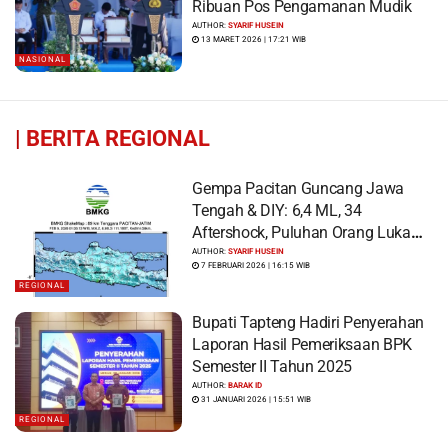
Ribuan Pos Pengamanan Mudik
AUTHOR:
SYARIF HUSEIN
13 MARET 2026 | 17:21 WIB
NASIONAL
|
BERITA REGIONAL
Gempa Pacitan Guncang Jawa
Tengah & DIY: 6,4 ML, 34
Aftershock, Puluhan Orang Luka
dan Ratusan Bangunan Rusak
AUTHOR:
SYARIF HUSEIN
7 FEBRUARI 2026 | 16:15 WIB
REGIONAL
Bupati Tapteng Hadiri Penyerahan
Laporan Hasil Pemeriksaan BPK
Semester II Tahun 2025
AUTHOR:
BARAK ID
31 JANUARI 2026 | 15:51 WIB
REGIONAL