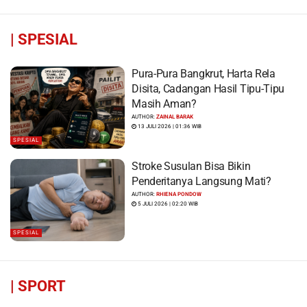
|
SPESIAL
Pura-Pura Bangkrut, Harta Rela
Disita, Cadangan Hasil Tipu-Tipu
Masih Aman?
AUTHOR:
ZAINAL BARAK
13 JULI 2026 | 01:36 WIB
SPESIAL
Stroke Susulan Bisa Bikin
Penderitanya Langsung Mati?
AUTHOR:
RHIENA PONDOW
5 JULI 2026 | 02:20 WIB
SPESIAL
|
SPORT