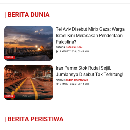
|
BERITA DUNIA
Tel Aviv Disebut Mirip Gaza: Warga
Israel Kini Merasakan Penderitaan
Palestina?
AUTHOR:
SYARIF HUSEIN
19 MARET 2026 | 03:42 WIB
DUNIA
Iran Pamer Stok Rudal Sejjil,
Jumlahnya Disebut Tak Terhitung!
AUTHOR:
FETRA TUMANGGOR
18 MARET 2026 | 00:14 WIB
DUNIA
|
BERITA PERISTIWA