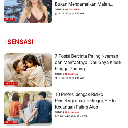
Bukan Mendamaikan Malah
Menyiram Bensin”
AUTHOR:
WIDYA SANARI
17 JULI 2024 | 03:43 WIB
SELEB
|
SENSASI
7 Posisi Bercinta Paling Nyaman
dan Manfaatnya: Dari Gaya Klasik
hingga Gunting
AUTHOR:
NUR JANNAH
19 JULI 2024 | 03:05 WIB
SENSASI
10 Profesi dengan Risiko
Perselingkuhan Tertinggi, Sektor
Keuangan Paling Atas
AUTHOR:
NUR JANNAH
7 JANUARI 2024 | 03:43 WIB
SENSASI