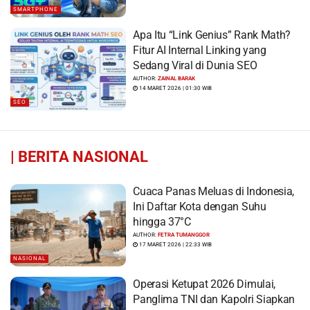
SMARTPHONE
Apa Itu “Link Genius” Rank Math?
Fitur AI Internal Linking yang
Sedang Viral di Dunia SEO
AUTHOR:
ZAINAL BARAK
14 MARET 2026 | 01:30 WIB
SEO
|
BERITA NASIONAL
Cuaca Panas Meluas di Indonesia,
Ini Daftar Kota dengan Suhu
hingga 37°C
AUTHOR:
FETRA TUMANGGOR
17 MARET 2026 | 22:33 WIB
NASIONAL
Operasi Ketupat 2026 Dimulai,
Panglima TNI dan Kapolri Siapkan