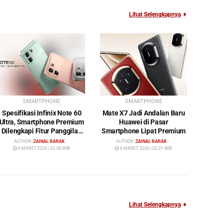
Lihat Selengkapnya
➧
SMARTPHONE
SMARTPHONE
Spesifikasi Infinix Note 60
Mate X7 Jadi Andalan Baru
Ultra, Smartphone Premium
Huawei di Pasar
Dilengkapi Fitur Panggilan
Smartphone Lipat Premium
Satelit
AUTHOR:
ZAINAL BARAK
AUTHOR:
ZAINAL BARAK
6 MARET 2026 | 02:38 WIB
6 MARET 2026 | 02:21 WIB
Lihat Selengkapnya
➧