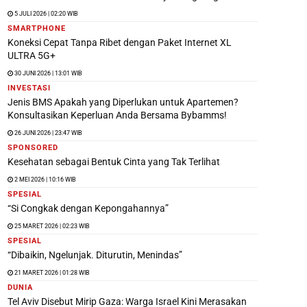
5 JULI 2026 | 02:20 WIB
SMARTPHONE
Koneksi Cepat Tanpa Ribet dengan Paket Internet XL
ULTRA 5G+
30 JUNI 2026 | 13:01 WIB
INVESTASI
Jenis BMS Apakah yang Diperlukan untuk Apartemen?
Konsultasikan Keperluan Anda Bersama Bybamms!
26 JUNI 2026 | 23:47 WIB
SPONSORED
Kesehatan sebagai Bentuk Cinta yang Tak Terlihat
2 MEI 2026 | 10:16 WIB
SPESIAL
“Si Congkak dengan Kepongahannya”
25 MARET 2026 | 02:23 WIB
SPESIAL
“Dibaikin, Ngelunjak. Diturutin, Menindas”
21 MARET 2026 | 01:28 WIB
DUNIA
Tel Aviv Disebut Mirip Gaza: Warga Israel Kini Merasakan