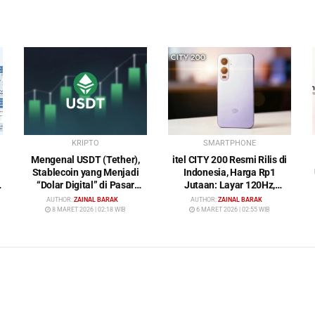
KRIPTO
SMARTPHONE
Mengenal USDT (Tether),
itel CITY 200 Resmi Rilis di
Stablecoin yang Menjadi
Indonesia, Harga Rp1
“Dolar Digital” di Pasar
Jutaan: Layar 120Hz,
Kripto
Kamera 50MP, NFC dan
AUTHOR:
ZAINAL BARAK
AUTHOR:
ZAINAL BARAK
Baterai 5200 mAh
8 MARET 2026 | 02:18 WIB
6 MARET 2026 | 02:55 WIB