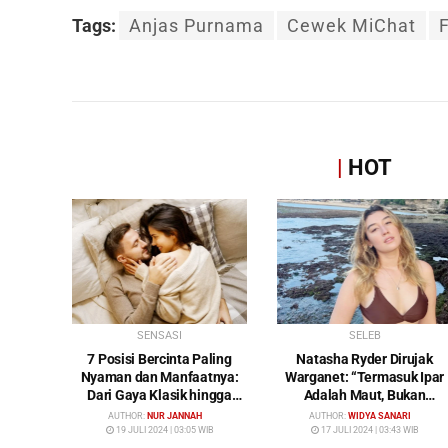
Tags:
Anjas Purnama
Cewek MiChat
|
HOT
SENSASI
SELEB
7 Posisi Bercinta Paling
Natasha Ryder Dirujak
Nyaman dan Manfaatnya:
Warganet: “Termasuk Ipar
Dari Gaya Klasik hingga
Adalah Maut, Bukan
Gunting
Mendamaikan Malah
AUTHOR:
NUR JANNAH
AUTHOR:
WIDYA SANARI
Menyiram Bensin”
19 JULI 2024 | 03:05 WIB
17 JULI 2024 | 03:43 WIB