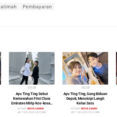
Fatimah
Pembayaran
SELEB
SELEB
Ayu Ting Ting Sebut
Ayu Ting Ting, Sang Biduan
Kemewahan First Class
Depok, Mencicipi Langit
Emirates Mirip Kos-kosan
Kelas Satu
Mewah
AUTHOR:
WIDYA SANARI
AUTHOR:
WIDYA SANARI
17 JULI 2024 | 03:25 WIB
17 JULI 2024 | 03:12 WIB