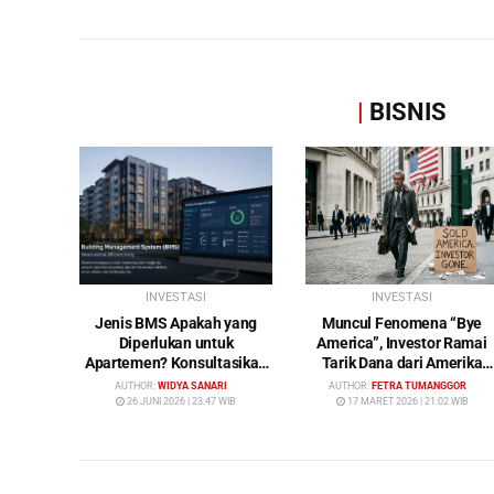
|
BISNIS
INVESTASI
INVESTASI
Jenis BMS Apakah yang
Muncul Fenomena “Bye
Diperlukan untuk
America”, Investor Ramai
Apartemen? Konsultasikan
Tarik Dana dari Amerika
Keperluan Anda Bersama
Serikat: Wall Street Mulai
AUTHOR:
WIDYA SANARI
AUTHOR:
FETRA TUMANGGOR
Bybamms!
Ditinggalkan
26 JUNI 2026 | 23:47 WIB
17 MARET 2026 | 21:02 WIB