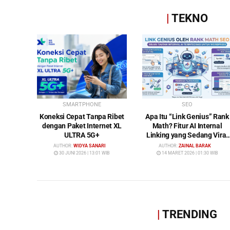
|
TEKNO
SMARTPHONE
SEO
Koneksi Cepat Tanpa Ribet
Apa Itu “Link Genius” Rank
dengan Paket Internet XL
Math? Fitur AI Internal
ULTRA 5G+
Linking yang Sedang Viral
di Dunia SEO
AUTHOR:
WIDYA SANARI
AUTHOR:
ZAINAL BARAK
30 JUNI 2026 | 13:01 WIB
14 MARET 2026 | 01:30 WIB
|
TRENDING