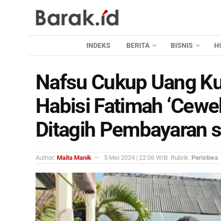
INDEKS
BERITA
BISNIS
H
Nafsu Cukup Uang Ku
Habisi Fatimah ‘Cewe
Ditagih Pembayaran s
Author:
Maita Manik
5 Mei 2024 | 22:06 WIB
Rubrik:
Peristiwa