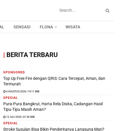
AL
SENSASI
FLONA
WISATA
|
BERITA TERBARU
SPONSORED
Top Up Free Fire dengan QRIS: Cara Tercepat, Aman, dan
Termurah
6 AGUSTUS 2026 | 14:11 WIB
SPESIAL
Pura-Pura Bangkrut, Harta Rela Disita, Cadangan Hasil
Tipu-Tipu Masih Aman?
13 JULI 2026 | 01:36 WIB
SPESIAL
Stroke Susulan Bisa Bikin Penderitanya Langsung Mati?