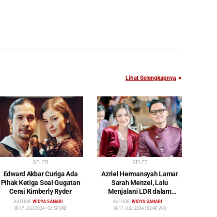
Lihat Selengkapnya
➧
SELEB
SELEB
Edward Akbar Curiga Ada
Azriel Hermansyah Lamar
Pihak Ketiga Soal Gugatan
Sarah Menzel, Lalu
Cerai Kimberly Ryder
Menjalani LDR dalam
Waktu yang Cukup Lama
AUTHOR:
WIDYA SANARI
AUTHOR:
WIDYA SANARI
17 JULI 2024 | 02:59 WIB
17 JULI 2024 | 02:48 WIB