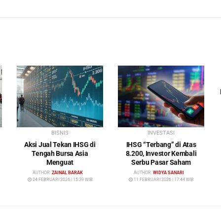
BISNIS
INVESTASI
Aksi Jual Tekan IHSG di
IHSG “Terbang” di Atas
Tengah Bursa Asia
8.200, Investor Kembali
Menguat
Serbu Pasar Saham
AUTHOR:
ZAINAL BARAK
AUTHOR:
WIDYA SANARI
24 FEBRUARI 2026 | 15:29 WIB
11 FEBRUARI 2026 | 17:44 WIB