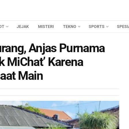
OT
JEJAK
MISTERI
TEKNO
SPORTS
SPESI
rang, Anjas Purnama
k MiChat’ Karena
aat Main