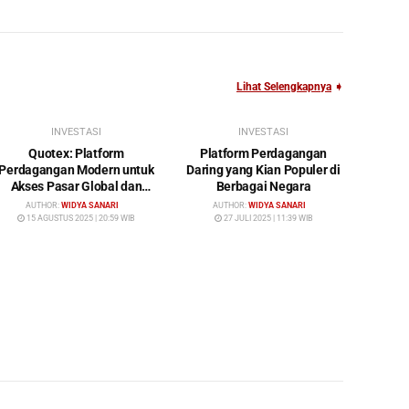
Lihat Selengkapnya
➧
INVESTASI
INVESTASI
Quotex: Platform
Platform Perdagangan
Perdagangan Modern untuk
Daring yang Kian Populer di
Akses Pasar Global dan
Berbagai Negara
Investasi Cerdas
AUTHOR:
WIDYA SANARI
AUTHOR:
WIDYA SANARI
15 AGUSTUS 2025 | 20:59 WIB
27 JULI 2025 | 11:39 WIB