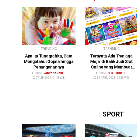
TRENDING
TRENDING
Apa Itu Tunagrahita, Cara
Ternyata Ada ‘Penjaga
Mengetahui Gejala hingga
Meja’ di Balik Judi Slot
Penanganannya
Online yang Membuat
Pemain Tak Pernah
AUTHOR:
WIDYA SANARI
AUTHOR:
NUR JANNAH
Menang!
27 MEI 2024 | 01:33 WIB
30 APRIL 2024 | 03:39 WIB
|
SPORT