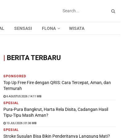
AL
SENSASI
FLONA
WISATA
|
BERITA TERBARU
SPONSORED
Top Up Free Fire dengan QRIS: Cara Tercepat, Aman, dan
Termurah
6 AGUSTUS 2026 | 14:11 WIB
SPESIAL
Pura-Pura Bangkrut, Harta Rela Disita, Cadangan Hasil
Tipu-Tipu Masih Aman?
13 JULI 2026 | 01:36 WIB
SPESIAL
Stroke Susulan Bisa Bikin Penderitanya Langsung Mati?