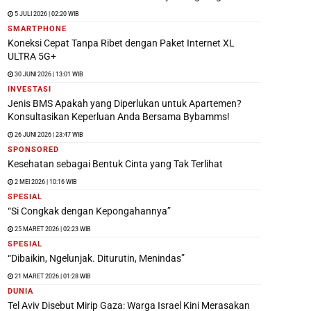
5 JULI 2026 | 02:20 WIB
SMARTPHONE
Koneksi Cepat Tanpa Ribet dengan Paket Internet XL
ULTRA 5G+
30 JUNI 2026 | 13:01 WIB
INVESTASI
Jenis BMS Apakah yang Diperlukan untuk Apartemen?
Konsultasikan Keperluan Anda Bersama Bybamms!
26 JUNI 2026 | 23:47 WIB
SPONSORED
Kesehatan sebagai Bentuk Cinta yang Tak Terlihat
2 MEI 2026 | 10:16 WIB
SPESIAL
“Si Congkak dengan Kepongahannya”
25 MARET 2026 | 02:23 WIB
SPESIAL
“Dibaikin, Ngelunjak. Diturutin, Menindas”
21 MARET 2026 | 01:28 WIB
DUNIA
Tel Aviv Disebut Mirip Gaza: Warga Israel Kini Merasakan