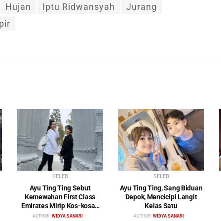
Hujan
Iptu Ridwansyah
Jurang
pir
SELEB
SELEB
Ayu Ting Ting Sebut
Ayu Ting Ting, Sang Biduan
Kemewahan First Class
Depok, Mencicipi Langit
Emirates Mirip Kos-kosan
Kelas Satu
Mewah
AUTHOR:
WIDYA SANARI
AUTHOR:
WIDYA SANARI