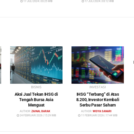
17 JULI 2024 | 03:25 WIB
17 JULI 2024 | 03:12 WIB
BISNIS
INVESTASI
Aksi Jual Tekan IHSG di
IHSG “Terbang” di Atas
Tengah Bursa Asia
8.200, Investor Kembali
Menguat
Serbu Pasar Saham
AUTHOR:
ZAINAL BARAK
AUTHOR:
WIDYA SANARI
24 FEBRUARI 2026 | 15:29 WIB
11 FEBRUARI 2026 | 17:44 WIB