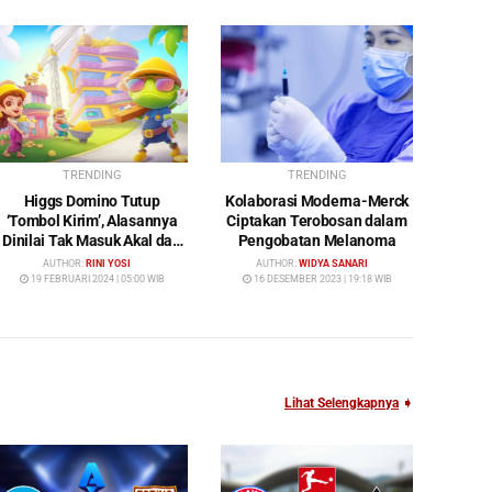
TRENDING
TRENDING
Higgs Domino Tutup
Kolaborasi Moderna-Merck
‘Tombol Kirim’, Alasannya
Ciptakan Terobosan dalam
Dinilai Tak Masuk Akal dan
Pengobatan Melanoma
Rugikan Pengguna
AUTHOR:
RINI YOSI
AUTHOR:
WIDYA SANARI
19 FEBRUARI 2024 | 05:00 WIB
16 DESEMBER 2023 | 19:18 WIB
Lihat Selengkapnya
➧