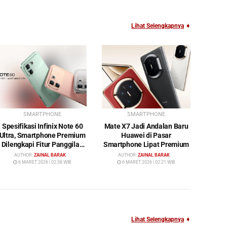
Lihat Selengkapnya
➧
SMARTPHONE
SMARTPHONE
Spesifikasi Infinix Note 60
Mate X7 Jadi Andalan Baru
Ultra, Smartphone Premium
Huawei di Pasar
Dilengkapi Fitur Panggilan
Smartphone Lipat Premium
Satelit
AUTHOR:
ZAINAL BARAK
AUTHOR:
ZAINAL BARAK
6 MARET 2026 | 02:38 WIB
6 MARET 2026 | 02:21 WIB
Lihat Selengkapnya
➧