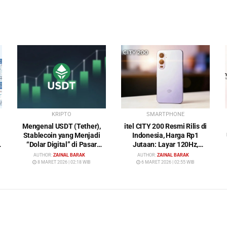
KRIPTO
SMARTPHONE
Mengenal USDT (Tether),
itel CITY 200 Resmi Rilis di
Stablecoin yang Menjadi
Indonesia, Harga Rp1
“Dolar Digital” di Pasar
Jutaan: Layar 120Hz,
Kripto
Kamera 50MP, NFC dan
AUTHOR:
ZAINAL BARAK
AUTHOR:
ZAINAL BARAK
Baterai 5200 mAh
8 MARET 2026 | 02:18 WIB
6 MARET 2026 | 02:55 WIB