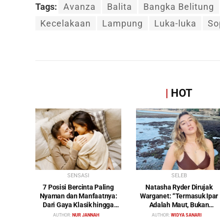
Tags:
Avanza
Balita
Bangka Belitung
Kecelakaan
Lampung
Luka-luka
So
|
HOT
SENSASI
SELEB
7 Posisi Bercinta Paling
Natasha Ryder Dirujak
Nyaman dan Manfaatnya:
Warganet: “Termasuk Ipar
Dari Gaya Klasik hingga
Adalah Maut, Bukan
Gunting
Mendamaikan Malah
AUTHOR:
NUR JANNAH
AUTHOR:
WIDYA SANARI