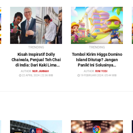
TRENDING
TRENDING
Kisah Inspiratif Dolly
Tombol Kirim Higgs Domino
Chaiwala, Penjual Teh Chai
Island Ditutup? Jangan
di India: Dari Kaki Lima
Panik! Ini Solusinya…
Menuju Kehidupan Mewah
AUTHOR:
NUR JANNAH
AUTHOR:
RINI YOSI
22 APRIL 2024 | 22:36 WIB
19 FEBRUARI 2024 | 05:44 WIB