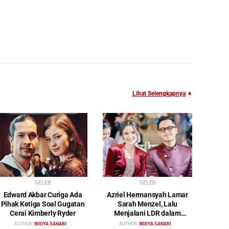
Lihat Selengkapnya
➧
SELEB
SELEB
Edward Akbar Curiga Ada
Azriel Hermansyah Lamar
Pihak Ketiga Soal Gugatan
Sarah Menzel, Lalu
Cerai Kimberly Ryder
Menjalani LDR dalam
Waktu yang Cukup Lama
AUTHOR:
WIDYA SANARI
AUTHOR:
WIDYA SANARI