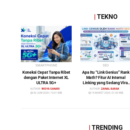
|
TEKNO
SMARTPHONE
SEO
Koneksi Cepat Tanpa Ribet
Apa Itu “Link Genius” Rank
dengan Paket Internet XL
Math? Fitur AI Internal
ULTRA 5G+
Linking yang Sedang Viral
di Dunia SEO
AUTHOR:
WIDYA SANARI
AUTHOR:
ZAINAL BARAK
30 JUNI 2026 | 13:01 WIB
14 MARET 2026 | 01:30 WIB
|
TRENDING