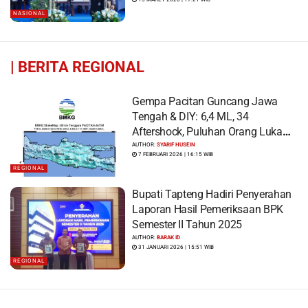
NASIONAL
|
BERITA REGIONAL
Gempa Pacitan Guncang Jawa
Tengah & DIY: 6,4 ML, 34
Aftershock, Puluhan Orang Luka
dan Ratusan Bangunan Rusak
AUTHOR:
SYARIF HUSEIN
7 FEBRUARI 2026 | 16:15 WIB
REGIONAL
Bupati Tapteng Hadiri Penyerahan
Laporan Hasil Pemeriksaan BPK
Semester II Tahun 2025
AUTHOR:
BARAK ID
31 JANUARI 2026 | 15:51 WIB
REGIONAL