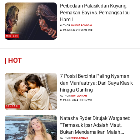
Perbedaan Palasik dan Kuyang:
Pemakan Bayi vs. Pemangsa Ibu
Hamil
AUTHOR:
RHIENA PONDOW
10 JUNI 2024 | 05:08 WIB
MISTERI
|
HOT
7 Posisi Bercinta Paling Nyaman
dan Manfaatnya: Dari Gaya Klasik
hingga Gunting
AUTHOR:
NUR JANNAH
19 JULI 2024 | 03:05 WIB
SENSASI
Natasha Ryder Dirujak Warganet:
“Termasuk Ipar Adalah Maut,
Bukan Mendamaikan Malah
Menyiram Bensin”
AUTHOR:
WIDYA SANARI