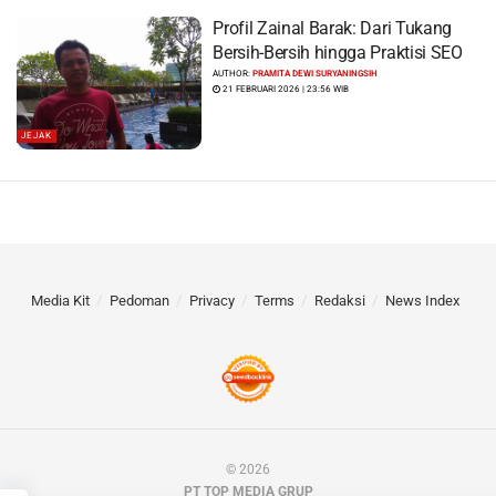
Profil Zainal Barak: Dari Tukang
Bersih-Bersih hingga Praktisi SEO
AUTHOR:
PRAMITA DEWI SURYANINGSIH
21 FEBRUARI 2026 | 23:56 WIB
JEJAK
Media Kit
Pedoman
Privacy
Terms
Redaksi
News Index
© 2026
PT TOP MEDIA GRUP