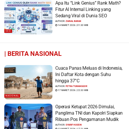
Apa Itu “Link Genius” Rank Math?
Fitur AI Internal Linking yang
Sedang Viral di Dunia SEO
AUTHOR:
ZAINAL BARAK
14 MARET 2026 | 01:30 WIB
SEO
|
BERITA NASIONAL
Cuaca Panas Meluas di Indonesia,
Ini Daftar Kota dengan Suhu
hingga 37°C
AUTHOR:
FETRA TUMANGGOR
17 MARET 2026 | 22:33 WIB
NASIONAL
Operasi Ketupat 2026 Dimulai,
Panglima TNI dan Kapolri Siapkan
Ribuan Pos Pengamanan Mudik
AUTHOR:
SYARIF HUSEIN
13 MARET 2026 | 17:21 WIB