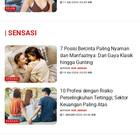
17 JULI 2024 | 03:43 WIB
SELEB
|
SENSASI
7 Posisi Bercinta Paling Nyaman
dan Manfaatnya: Dari Gaya Klasik
hingga Gunting
AUTHOR:
NUR JANNAH
19 JULI 2024 | 03:05 WIB
SENSASI
10 Profesi dengan Risiko
Perselingkuhan Tertinggi, Sektor
Keuangan Paling Atas
AUTHOR:
NUR JANNAH
7 JANUARI 2024 | 03:43 WIB
SENSASI