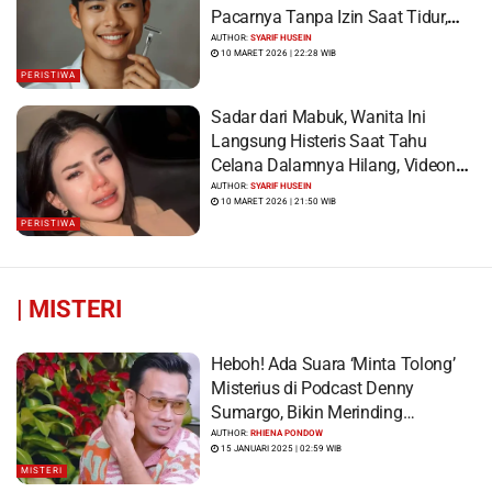
Pacarnya Tanpa Izin Saat Tidur,
Korban Syok Saat Terbangun
AUTHOR:
SYARIF HUSEIN
10 MARET 2026 | 22:28 WIB
PERISTIWA
Sadar dari Mabuk, Wanita Ini
Langsung Histeris Saat Tahu
Celana Dalamnya Hilang, Videonya
Viral
AUTHOR:
SYARIF HUSEIN
10 MARET 2026 | 21:50 WIB
PERISTIWA
|
MISTERI
Heboh! Ada Suara ‘Minta Tolong’
Misterius di Podcast Denny
Sumargo, Bikin Merinding…
AUTHOR:
RHIENA PONDOW
15 JANUARI 2025 | 02:59 WIB
MISTERI