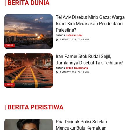
|
BERITA DUNIA
Tel Aviv Disebut Mirip Gaza: Warga
Israel Kini Merasakan Penderitaan
Palestina?
AUTHOR:
SYARIF HUSEIN
19 MARET 2026 | 03:42 WIB
DUNIA
Iran Pamer Stok Rudal Sejjil,
Jumlahnya Disebut Tak Terhitung!
AUTHOR:
FETRA TUMANGGOR
18 MARET 2026 | 00:14 WIB
DUNIA
|
BERITA PERISTIWA
Pria Diciduk Polisi Setelah
Mencukur Bulu Kemaluan