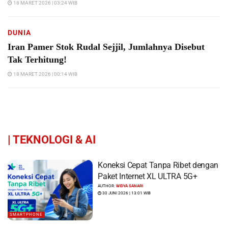
18 MARET 2026 | 03:24 WIB
DUNIA
Iran Pamer Stok Rudal Sejjil, Jumlahnya Disebut
Tak Terhitung!
18 MARET 2026 | 00:14 WIB
|
TEKNOLOGI & AI
Koneksi Cepat Tanpa Ribet dengan
Paket Internet XL ULTRA 5G+
AUTHOR:
WIDYA SANARI
30 JUNI 2026 | 13:01 WIB
SMARTPHONE