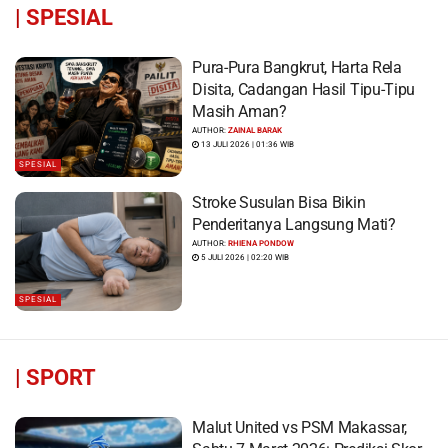
|
SPESIAL
Pura-Pura Bangkrut, Harta Rela
Disita, Cadangan Hasil Tipu-Tipu
Masih Aman?
AUTHOR:
ZAINAL BARAK
13 JULI 2026 | 01:36 WIB
SPESIAL
Stroke Susulan Bisa Bikin
Penderitanya Langsung Mati?
AUTHOR:
RHIENA PONDOW
5 JULI 2026 | 02:20 WIB
SPESIAL
|
SPORT
Malut United vs PSM Makassar,