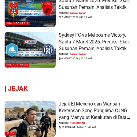
Sabtu 7 Maret 2026: Prediksi Skor,
Susunan Pemain, Analisis Taktik
AUTHOR:
ZAINAL BARAK
7 MARET 2026 | 01:31 WIB
LIGA INDONESIA
Sydney FC vs Melbourne Victory,
Sabtu 7 Maret 2026: Prediksi Skor,
Susunan Pemain, Analisis Taktik
AUTHOR:
ZAINAL BARAK
6 MARET 2026 | 22:27 WIB
LIGA AUSTRALIA
|
JEJAK
Jejak El Mencho dan Warisan
Kekerasan Sang Panglima CJNG
yang Menyulut Ketakutan di Dua
Benua
AUTHOR:
NUR JANNAH
27 FEBRUARI 2026 | 01:01 WIB
JEJAK