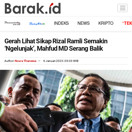
INDEKS
NEWS
KRIPTO
°TE
Gerah Lihat Sikap Rizal Ramli Semakin
‘Ngelunjak’, Mahfud MD Serang Balik
Author:
Noura Thaneesa
6 Januari 2023 | 03:33 WIB