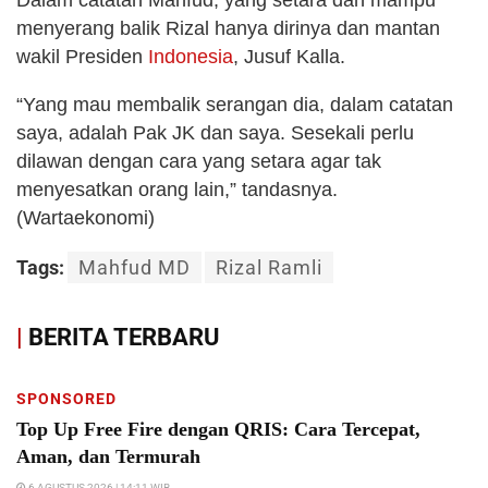
Dalam catatan Mahfud, yang setara dan mampu
menyerang balik Rizal hanya dirinya dan mantan
wakil Presiden
Indonesia
, Jusuf Kalla.
“Yang mau membalik serangan dia, dalam catatan
saya, adalah Pak JK dan saya. Sesekali perlu
dilawan dengan cara yang setara agar tak
menyesatkan orang lain,” tandasnya.
(Wartaekonomi)
Tags:
Mahfud MD
Rizal Ramli
|
BERITA TERBARU
SPONSORED
Top Up Free Fire dengan QRIS: Cara Tercepat,
Aman, dan Termurah
6 AGUSTUS 2026 | 14:11 WIB