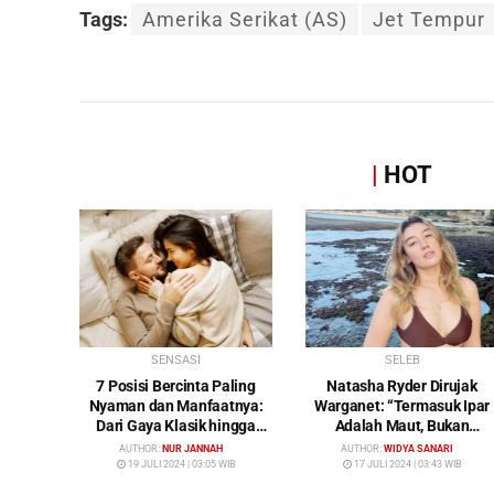
Tags:
Amerika Serikat (AS)
Jet Tempur
|
HOT
SENSASI
SELEB
7 Posisi Bercinta Paling
Natasha Ryder Dirujak
Nyaman dan Manfaatnya:
Warganet: “Termasuk Ipar
Dari Gaya Klasik hingga
Adalah Maut, Bukan
Gunting
Mendamaikan Malah
AUTHOR:
NUR JANNAH
AUTHOR:
WIDYA SANARI
Menyiram Bensin”
19 JULI 2024 | 03:05 WIB
17 JULI 2024 | 03:43 WIB