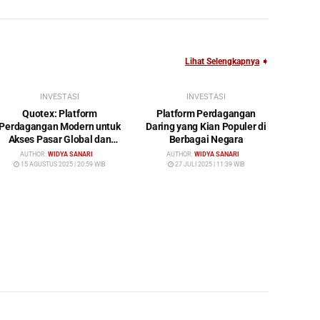
Lihat Selengkapnya
➧
INVESTASI
INVESTASI
Quotex: Platform
Platform Perdagangan
Perdagangan Modern untuk
Daring yang Kian Populer di
Akses Pasar Global dan
Berbagai Negara
Investasi Cerdas
AUTHOR:
WIDYA SANARI
AUTHOR:
WIDYA SANARI
15 AGUSTUS 2025 | 20:59 WIB
27 JULI 2025 | 11:39 WIB