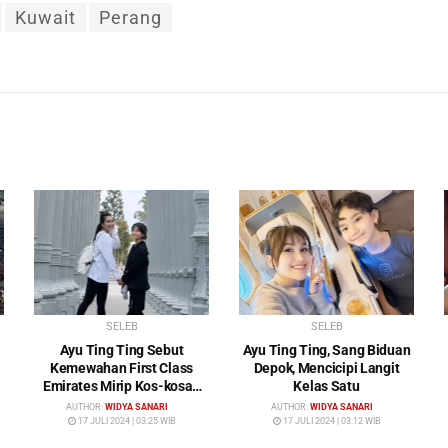
Kuwait
Perang
SELEB
SELEB
Ayu Ting Ting Sebut
Ayu Ting Ting, Sang Biduan
Kemewahan First Class
Depok, Mencicipi Langit
Emirates Mirip Kos-kosan
Kelas Satu
Mewah
AUTHOR:
WIDYA SANARI
AUTHOR:
WIDYA SANARI
17 JULI 2024 | 03:25 WIB
17 JULI 2024 | 03:12 WIB