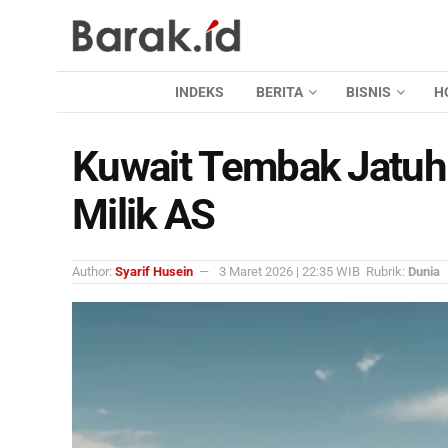
INDEKS
BERITA
BISNIS
H
Kuwait Tembak Jatuh
Milik AS
Author:
Syarif Husein
3 Maret 2026 | 22:35 WIB
Rubrik:
Dunia