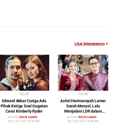
Lihat Selengkapnya
➧
SELEB
SELEB
Edward Akbar Curiga Ada
Azriel Hermansyah Lamar
Pihak Ketiga Soal Gugatan
Sarah Menzel, Lalu
Cerai Kimberly Ryder
Menjalani LDR dalam
Waktu yang Cukup Lama
AUTHOR:
WIDYA SANARI
AUTHOR:
WIDYA SANARI
17 JULI 2024 | 02:59 WIB
17 JULI 2024 | 02:48 WIB