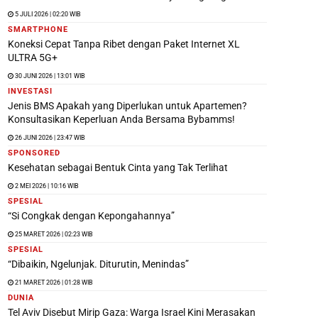
5 JULI 2026 | 02:20 WIB
SMARTPHONE
Koneksi Cepat Tanpa Ribet dengan Paket Internet XL
ULTRA 5G+
30 JUNI 2026 | 13:01 WIB
INVESTASI
Jenis BMS Apakah yang Diperlukan untuk Apartemen?
Konsultasikan Keperluan Anda Bersama Bybamms!
26 JUNI 2026 | 23:47 WIB
SPONSORED
Kesehatan sebagai Bentuk Cinta yang Tak Terlihat
2 MEI 2026 | 10:16 WIB
SPESIAL
“Si Congkak dengan Kepongahannya”
25 MARET 2026 | 02:23 WIB
SPESIAL
“Dibaikin, Ngelunjak. Diturutin, Menindas”
21 MARET 2026 | 01:28 WIB
DUNIA
Tel Aviv Disebut Mirip Gaza: Warga Israel Kini Merasakan