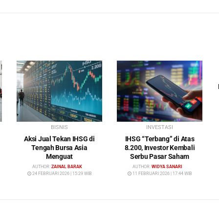
BISNIS
INVESTASI
Aksi Jual Tekan IHSG di
IHSG “Terbang” di Atas
Tengah Bursa Asia
8.200, Investor Kembali
Menguat
Serbu Pasar Saham
AUTHOR:
ZAINAL BARAK
AUTHOR:
WIDYA SANARI
24 FEBRUARI 2026 | 15:29 WIB
11 FEBRUARI 2026 | 17:44 WIB