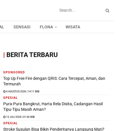
AL
SENSASI
FLONA
WISATA
|
BERITA TERBARU
SPONSORED
Top Up Free Fire dengan QRIS: Cara Tercepat, Aman, dan
Termurah
6 AGUSTUS 2026 | 14:11 WIB
SPESIAL
Pura-Pura Bangkrut, Harta Rela Disita, Cadangan Hasil
Tipu-Tipu Masih Aman?
13 JULI 2026 | 01:36 WIB
SPESIAL
Stroke Susulan Bisa Bikin Penderitanya Langsung Mati?