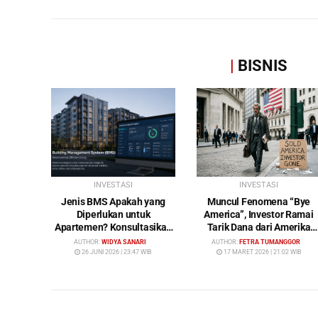
|
BISNIS
INVESTASI
INVESTASI
Jenis BMS Apakah yang
Muncul Fenomena “Bye
Diperlukan untuk
America”, Investor Ramai
Apartemen? Konsultasikan
Tarik Dana dari Amerika
Keperluan Anda Bersama
Serikat: Wall Street Mulai
AUTHOR:
WIDYA SANARI
AUTHOR:
FETRA TUMANGGOR
Bybamms!
Ditinggalkan
26 JUNI 2026 | 23:47 WIB
17 MARET 2026 | 21:02 WIB