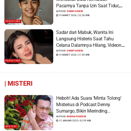
Pacarnya Tanpa Izin Saat Tidur,
Korban Syok Saat Terbangun
AUTHOR:
SYARIF HUSEIN
10 MARET 2026 | 22:28 WIB
PERISTIWA
Sadar dari Mabuk, Wanita Ini
Langsung Histeris Saat Tahu
Celana Dalamnya Hilang, Videonya
Viral
AUTHOR:
SYARIF HUSEIN
10 MARET 2026 | 21:50 WIB
PERISTIWA
|
MISTERI
Heboh! Ada Suara ‘Minta Tolong’
Misterius di Podcast Denny
Sumargo, Bikin Merinding…
AUTHOR:
RHIENA PONDOW
15 JANUARI 2025 | 02:59 WIB
MISTERI