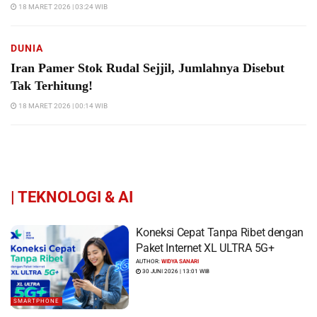
18 MARET 2026 | 03:24 WIB
DUNIA
Iran Pamer Stok Rudal Sejjil, Jumlahnya Disebut
Tak Terhitung!
18 MARET 2026 | 00:14 WIB
|
TEKNOLOGI & AI
Koneksi Cepat Tanpa Ribet dengan
Paket Internet XL ULTRA 5G+
AUTHOR:
WIDYA SANARI
30 JUNI 2026 | 13:01 WIB
SMARTPHONE