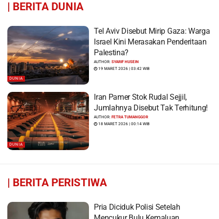
|
BERITA DUNIA
Tel Aviv Disebut Mirip Gaza: Warga
Israel Kini Merasakan Penderitaan
Palestina?
AUTHOR:
SYARIF HUSEIN
19 MARET 2026 | 03:42 WIB
DUNIA
Iran Pamer Stok Rudal Sejjil,
Jumlahnya Disebut Tak Terhitung!
AUTHOR:
FETRA TUMANGGOR
18 MARET 2026 | 00:14 WIB
DUNIA
|
BERITA PERISTIWA
Pria Diciduk Polisi Setelah
Mencukur Bulu Kemaluan