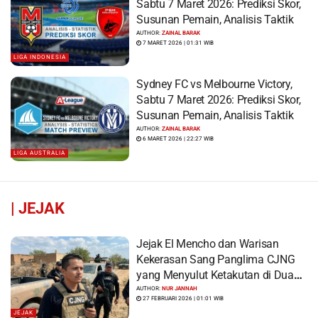
Sabtu 7 Maret 2026: Prediksi Skor,
Susunan Pemain, Analisis Taktik
AUTHOR:
ZAINAL BARAK
7 MARET 2026 | 01:31 WIB
LIGA INDONESIA
Sydney FC vs Melbourne Victory,
Sabtu 7 Maret 2026: Prediksi Skor,
Susunan Pemain, Analisis Taktik
AUTHOR:
ZAINAL BARAK
6 MARET 2026 | 22:27 WIB
LIGA AUSTRALIA
|
JEJAK
Jejak El Mencho dan Warisan
Kekerasan Sang Panglima CJNG
yang Menyulut Ketakutan di Dua
Benua
AUTHOR:
NUR JANNAH
27 FEBRUARI 2026 | 01:01 WIB
JEJAK