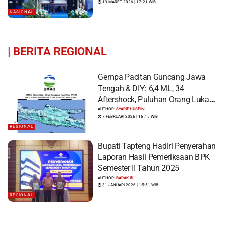
13 MARET 2026 | 17:21 WIB
NASIONAL
|
BERITA REGIONAL
Gempa Pacitan Guncang Jawa
Tengah & DIY: 6,4 ML, 34
Aftershock, Puluhan Orang Luka
dan Ratusan Bangunan Rusak
AUTHOR:
SYARIF HUSEIN
7 FEBRUARI 2026 | 16:15 WIB
REGIONAL
Bupati Tapteng Hadiri Penyerahan
Laporan Hasil Pemeriksaan BPK
Semester II Tahun 2025
AUTHOR:
BARAK ID
31 JANUARI 2026 | 15:51 WIB
REGIONAL