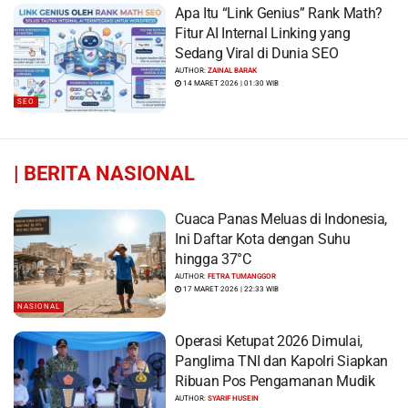
Apa Itu “Link Genius” Rank Math?
Fitur AI Internal Linking yang
Sedang Viral di Dunia SEO
AUTHOR:
ZAINAL BARAK
14 MARET 2026 | 01:30 WIB
SEO
|
BERITA NASIONAL
Cuaca Panas Meluas di Indonesia,
Ini Daftar Kota dengan Suhu
hingga 37°C
AUTHOR:
FETRA TUMANGGOR
17 MARET 2026 | 22:33 WIB
NASIONAL
Operasi Ketupat 2026 Dimulai,
Panglima TNI dan Kapolri Siapkan
Ribuan Pos Pengamanan Mudik
AUTHOR:
SYARIF HUSEIN