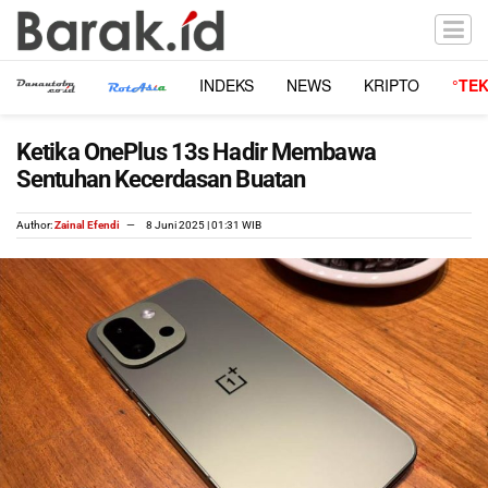
INDEKS
NEWS
KRIPTO
°TE
Ketika OnePlus 13s Hadir Membawa
Sentuhan Kecerdasan Buatan
Author:
Zainal Efendi
8 Juni 2025 | 01:31 WIB