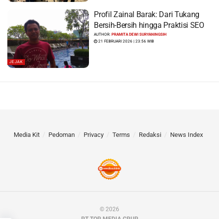
Profil Zainal Barak: Dari Tukang
Bersih-Bersih hingga Praktisi SEO
AUTHOR:
PRAMITA DEWI SURYANINGSIH
21 FEBRUARI 2026 | 23:56 WIB
JEJAK
Media Kit
Pedoman
Privacy
Terms
Redaksi
News Index
© 2026
PT TOP MEDIA GRUP