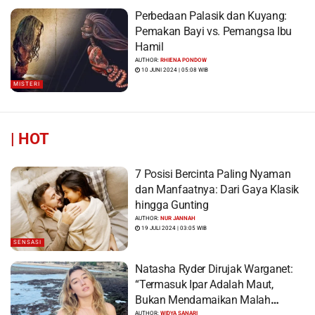
Perbedaan Palasik dan Kuyang:
Pemakan Bayi vs. Pemangsa Ibu
Hamil
AUTHOR:
RHIENA PONDOW
10 JUNI 2024 | 05:08 WIB
MISTERI
|
HOT
7 Posisi Bercinta Paling Nyaman
dan Manfaatnya: Dari Gaya Klasik
hingga Gunting
AUTHOR:
NUR JANNAH
19 JULI 2024 | 03:05 WIB
SENSASI
Natasha Ryder Dirujak Warganet:
“Termasuk Ipar Adalah Maut,
Bukan Mendamaikan Malah
AUTHOR:
WIDYA SANARI