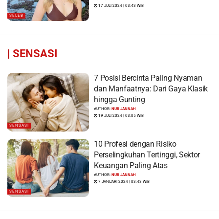
Menyiram Bensin”
17 JULI 2024 | 03:43 WIB
SELEB
|
SENSASI
7 Posisi Bercinta Paling Nyaman
dan Manfaatnya: Dari Gaya Klasik
hingga Gunting
AUTHOR:
NUR JANNAH
19 JULI 2024 | 03:05 WIB
SENSASI
10 Profesi dengan Risiko
Perselingkuhan Tertinggi, Sektor
Keuangan Paling Atas
AUTHOR:
NUR JANNAH
7 JANUARI 2024 | 03:43 WIB
SENSASI