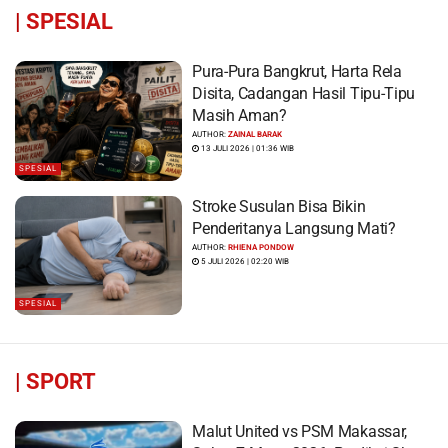
|
SPESIAL
Pura-Pura Bangkrut, Harta Rela
Disita, Cadangan Hasil Tipu-Tipu
Masih Aman?
AUTHOR:
ZAINAL BARAK
13 JULI 2026 | 01:36 WIB
SPESIAL
Stroke Susulan Bisa Bikin
Penderitanya Langsung Mati?
AUTHOR:
RHIENA PONDOW
5 JULI 2026 | 02:20 WIB
SPESIAL
|
SPORT
Malut United vs PSM Makassar,