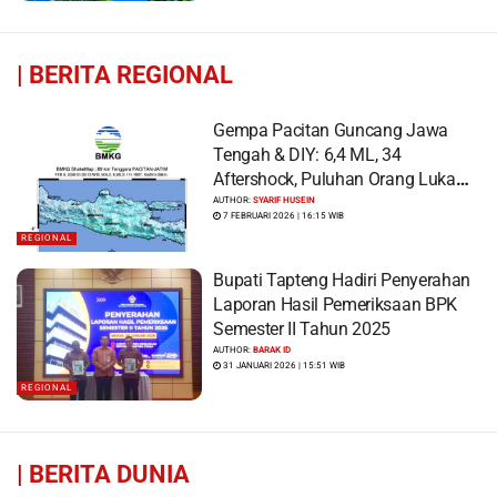
|
BERITA REGIONAL
Gempa Pacitan Guncang Jawa
Tengah & DIY: 6,4 ML, 34
Aftershock, Puluhan Orang Luka
dan Ratusan Bangunan Rusak
AUTHOR:
SYARIF HUSEIN
7 FEBRUARI 2026 | 16:15 WIB
REGIONAL
Bupati Tapteng Hadiri Penyerahan
Laporan Hasil Pemeriksaan BPK
Semester II Tahun 2025
AUTHOR:
BARAK ID
31 JANUARI 2026 | 15:51 WIB
REGIONAL
|
BERITA DUNIA