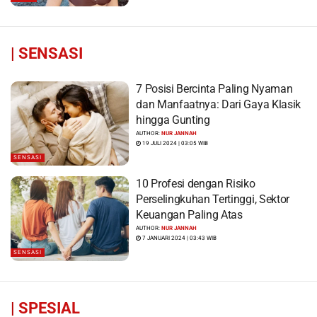
|
SENSASI
7 Posisi Bercinta Paling Nyaman
dan Manfaatnya: Dari Gaya Klasik
hingga Gunting
AUTHOR:
NUR JANNAH
19 JULI 2024 | 03:05 WIB
SENSASI
10 Profesi dengan Risiko
Perselingkuhan Tertinggi, Sektor
Keuangan Paling Atas
AUTHOR:
NUR JANNAH
7 JANUARI 2024 | 03:43 WIB
SENSASI
|
SPESIAL