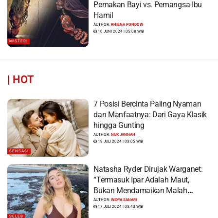
Pemakan Bayi vs. Pemangsa Ibu
Hamil
AUTHOR:
RHIENA PONDOW
10 JUNI 2024 | 05:08 WIB
MISTERI
|
HOT
7 Posisi Bercinta Paling Nyaman
dan Manfaatnya: Dari Gaya Klasik
hingga Gunting
AUTHOR:
NUR JANNAH
19 JULI 2024 | 03:05 WIB
SENSASI
Natasha Ryder Dirujak Warganet:
“Termasuk Ipar Adalah Maut,
Bukan Mendamaikan Malah
Menyiram Bensin”
AUTHOR:
WIDYA SANARI
17 JULI 2024 | 03:43 WIB
SELEB