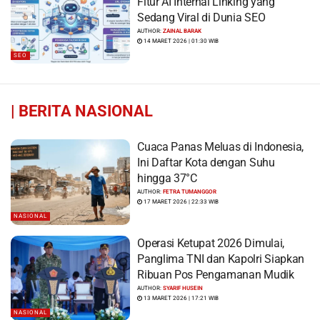
Fitur AI Internal Linking yang
Sedang Viral di Dunia SEO
AUTHOR:
ZAINAL BARAK
14 MARET 2026 | 01:30 WIB
SEO
|
BERITA NASIONAL
Cuaca Panas Meluas di Indonesia,
Ini Daftar Kota dengan Suhu
hingga 37°C
AUTHOR:
FETRA TUMANGGOR
17 MARET 2026 | 22:33 WIB
NASIONAL
Operasi Ketupat 2026 Dimulai,
Panglima TNI dan Kapolri Siapkan
Ribuan Pos Pengamanan Mudik
AUTHOR:
SYARIF HUSEIN
13 MARET 2026 | 17:21 WIB
NASIONAL