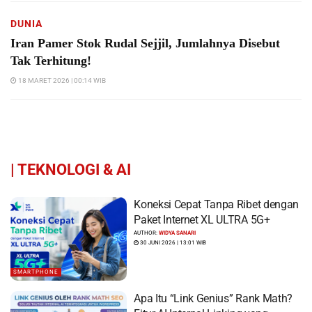
DUNIA
Iran Pamer Stok Rudal Sejjil, Jumlahnya Disebut
Tak Terhitung!
18 MARET 2026 | 00:14 WIB
|
TEKNOLOGI & AI
Koneksi Cepat Tanpa Ribet dengan
Paket Internet XL ULTRA 5G+
AUTHOR:
WIDYA SANARI
30 JUNI 2026 | 13:01 WIB
SMARTPHONE
Apa Itu “Link Genius” Rank Math?