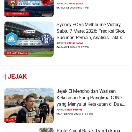
AUTHOR:
ZAINAL BARAK
7 MARET 2026 | 01:31 WIB
LIGA INDONESIA
Sydney FC vs Melbourne Victory,
Sabtu 7 Maret 2026: Prediksi Skor,
Susunan Pemain, Analisis Taktik
AUTHOR:
ZAINAL BARAK
6 MARET 2026 | 22:27 WIB
LIGA AUSTRALIA
|
JEJAK
Jejak El Mencho dan Warisan
Kekerasan Sang Panglima CJNG
yang Menyulut Ketakutan di Dua
Benua
AUTHOR:
NUR JANNAH
27 FEBRUARI 2026 | 01:01 WIB
JEJAK
Profil Zainal Barak: Dari Tukang