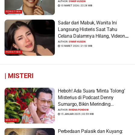
Korban Syok Saat Terbangun
AUTHOR:
SYARIF HUSEIN
10 MARET 2026 | 22:28 WIB
PERISTIWA
Sadar dari Mabuk, Wanita Ini
Langsung Histeris Saat Tahu
Celana Dalamnya Hilang, Videonya
Viral
AUTHOR:
SYARIF HUSEIN
10 MARET 2026 | 21:50 WIB
PERISTIWA
|
MISTERI
Heboh! Ada Suara ‘Minta Tolong’
Misterius di Podcast Denny
Sumargo, Bikin Merinding…
AUTHOR:
RHIENA PONDOW
15 JANUARI 2025 | 02:59 WIB
MISTERI
Perbedaan Palasik dan Kuyang: