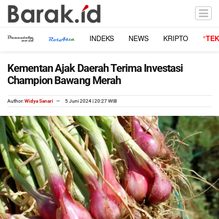
INDEKS
NEWS
KRIPTO
°TE
Kementan Ajak Daerah Terima Investasi
Champion Bawang Merah
Author:
Widya Sanari
5 Juni 2024 | 20:27 WIB