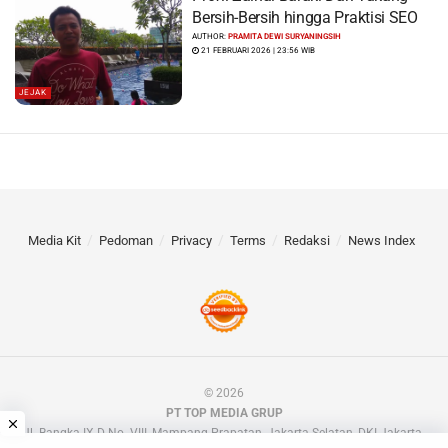
Bersih-Bersih hingga Praktisi SEO
AUTHOR:
PRAMITA DEWI SURYANINGSIH
21 FEBRUARI 2026 | 23:56 WIB
JEJAK
Media Kit
Pedoman
Privacy
Terms
Redaksi
News Index
© 2026
PT TOP MEDIA GRUP
Jl. Bangka IX D No. VIII, Mampang Prapatan, Jakarta Selatan, DKI Jakarta.