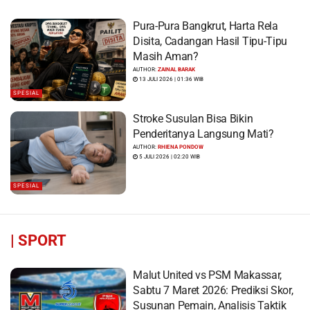
Pura-Pura Bangkrut, Harta Rela
Disita, Cadangan Hasil Tipu-Tipu
Masih Aman?
AUTHOR:
ZAINAL BARAK
13 JULI 2026 | 01:36 WIB
SPESIAL
Stroke Susulan Bisa Bikin
Penderitanya Langsung Mati?
AUTHOR:
RHIENA PONDOW
5 JULI 2026 | 02:20 WIB
SPESIAL
|
SPORT
Malut United vs PSM Makassar,
Sabtu 7 Maret 2026: Prediksi Skor,
Susunan Pemain, Analisis Taktik