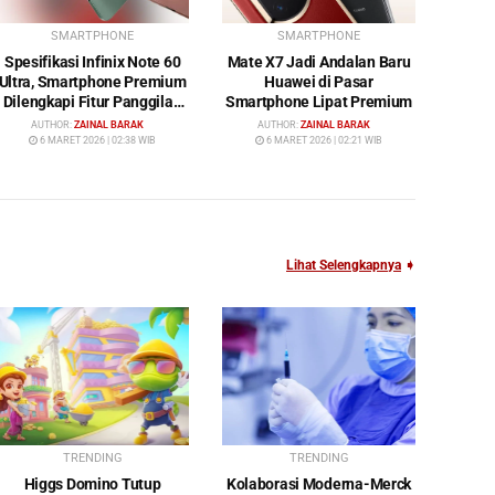
SMARTPHONE
SMARTPHONE
Spesifikasi Infinix Note 60
Mate X7 Jadi Andalan Baru
Ultra, Smartphone Premium
Huawei di Pasar
Dilengkapi Fitur Panggilan
Smartphone Lipat Premium
Satelit
AUTHOR:
ZAINAL BARAK
AUTHOR:
ZAINAL BARAK
6 MARET 2026 | 02:38 WIB
6 MARET 2026 | 02:21 WIB
Lihat Selengkapnya
➧
TRENDING
TRENDING
Higgs Domino Tutup
Kolaborasi Moderna-Merck