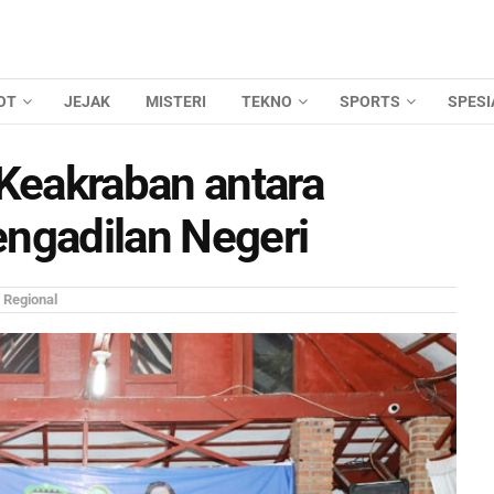
OT
JEJAK
MISTERI
TEKNO
SPORTS
SPESI
eakraban antara
ngadilan Negeri
:
Regional