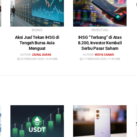
BISNIS
INVESTASI
Aksi Jual Tekan IHSG di
IHSG “Terbang” di Atas
Tengah Bursa Asia
8.200, Investor Kembali
Menguat
Serbu Pasar Saham
AUTHOR:
ZAINAL BARAK
AUTHOR:
WIDYA SANARI
24 FEBRUARI 2026 | 15:29 WIB
11 FEBRUARI 2026 | 17:44 WIB