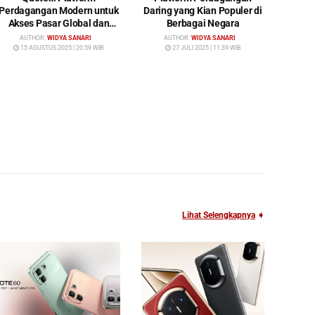
Perdagangan Modern untuk
Daring yang Kian Populer di
Akses Pasar Global dan
Berbagai Negara
Investasi Cerdas
AUTHOR:
WIDYA SANARI
AUTHOR:
WIDYA SANARI
15 AGUSTUS 2025 | 20:59 WIB
27 JULI 2025 | 11:39 WIB
Lihat Selengkapnya
➧