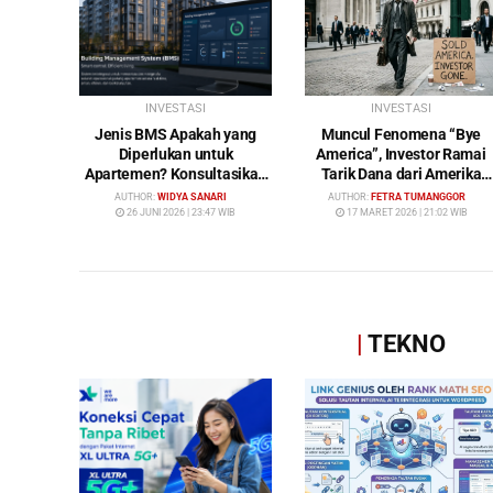
INVESTASI
INVESTASI
Jenis BMS Apakah yang
Muncul Fenomena “Bye
Diperlukan untuk
America”, Investor Ramai
Apartemen? Konsultasikan
Tarik Dana dari Amerika
Keperluan Anda Bersama
Serikat: Wall Street Mulai
AUTHOR:
WIDYA SANARI
AUTHOR:
FETRA TUMANGGOR
Bybamms!
Ditinggalkan
26 JUNI 2026 | 23:47 WIB
17 MARET 2026 | 21:02 WIB
|
TEKNO