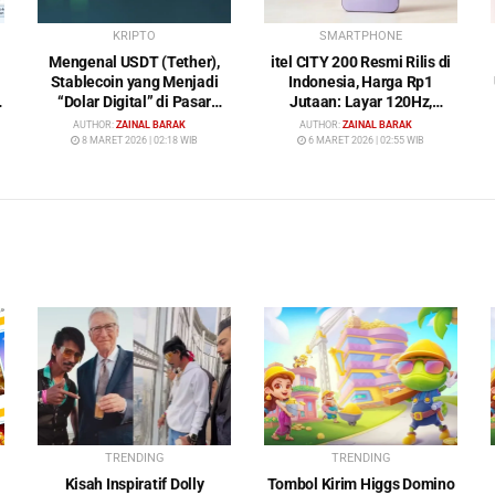
KRIPTO
SMARTPHONE
Mengenal USDT (Tether),
itel CITY 200 Resmi Rilis di
Stablecoin yang Menjadi
Indonesia, Harga Rp1
“Dolar Digital” di Pasar
Jutaan: Layar 120Hz,
Kripto
Kamera 50MP, NFC dan
AUTHOR:
ZAINAL BARAK
AUTHOR:
ZAINAL BARAK
Baterai 5200 mAh
8 MARET 2026 | 02:18 WIB
6 MARET 2026 | 02:55 WIB
TRENDING
TRENDING
Kisah Inspiratif Dolly
Tombol Kirim Higgs Domino