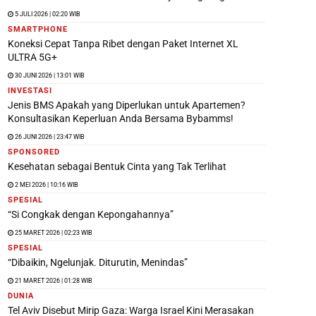
5 JULI 2026 | 02:20 WIB
SMARTPHONE
Koneksi Cepat Tanpa Ribet dengan Paket Internet XL
ULTRA 5G+
30 JUNI 2026 | 13:01 WIB
INVESTASI
Jenis BMS Apakah yang Diperlukan untuk Apartemen?
Konsultasikan Keperluan Anda Bersama Bybamms!
26 JUNI 2026 | 23:47 WIB
SPONSORED
Kesehatan sebagai Bentuk Cinta yang Tak Terlihat
2 MEI 2026 | 10:16 WIB
SPESIAL
“Si Congkak dengan Kepongahannya”
25 MARET 2026 | 02:23 WIB
SPESIAL
“Dibaikin, Ngelunjak. Diturutin, Menindas”
21 MARET 2026 | 01:28 WIB
DUNIA
Tel Aviv Disebut Mirip Gaza: Warga Israel Kini Merasakan