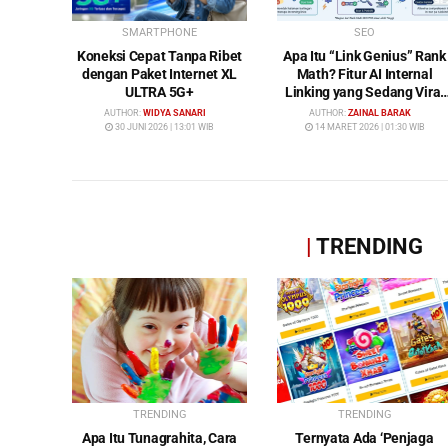
SMARTPHONE
SEO
Koneksi Cepat Tanpa Ribet
Apa Itu “Link Genius” Rank
dengan Paket Internet XL
Math? Fitur AI Internal
ULTRA 5G+
Linking yang Sedang Viral
di Dunia SEO
AUTHOR:
WIDYA SANARI
AUTHOR:
ZAINAL BARAK
30 JUNI 2026 | 13:01 WIB
14 MARET 2026 | 01:30 WIB
|
TRENDING
TRENDING
TRENDING
Apa Itu Tunagrahita, Cara
Ternyata Ada ‘Penjaga