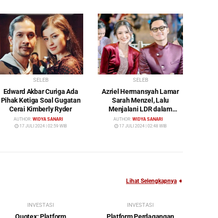
SELEB
SELEB
Edward Akbar Curiga Ada
Azriel Hermansyah Lamar
Pihak Ketiga Soal Gugatan
Sarah Menzel, Lalu
Cerai Kimberly Ryder
Menjalani LDR dalam
Waktu yang Cukup Lama
AUTHOR:
WIDYA SANARI
AUTHOR:
WIDYA SANARI
17 JULI 2024 | 02:59 WIB
17 JULI 2024 | 02:48 WIB
Lihat Selengkapnya
➧
INVESTASI
INVESTASI
Quotex: Platform
Platform Perdagangan