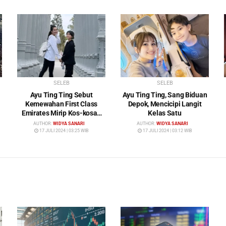
SELEB
SELEB
Ayu Ting Ting Sebut
Ayu Ting Ting, Sang Biduan
Kemewahan First Class
Depok, Mencicipi Langit
Emirates Mirip Kos-kosan
Kelas Satu
Mewah
AUTHOR:
WIDYA SANARI
AUTHOR:
WIDYA SANARI
17 JULI 2024 | 03:25 WIB
17 JULI 2024 | 03:12 WIB