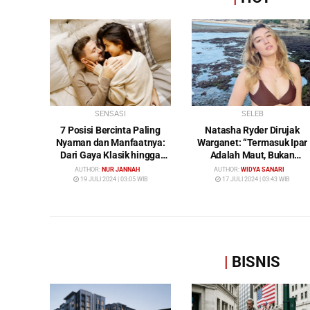
SENSASI
SELEB
7 Posisi Bercinta Paling
Natasha Ryder Dirujak
Nyaman dan Manfaatnya:
Warganet: “Termasuk Ipar
Dari Gaya Klasik hingga
Adalah Maut, Bukan
Gunting
Mendamaikan Malah
AUTHOR:
NUR JANNAH
AUTHOR:
WIDYA SANARI
Menyiram Bensin”
19 JULI 2024 | 03:05 WIB
17 JULI 2024 | 03:43 WIB
|
BISNIS