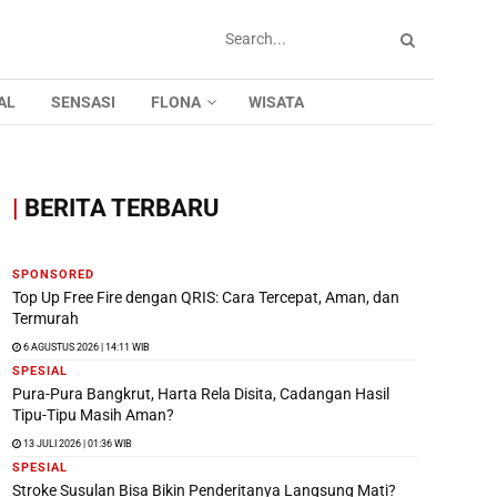
AL
SENSASI
FLONA
WISATA
|
BERITA TERBARU
SPONSORED
Top Up Free Fire dengan QRIS: Cara Tercepat, Aman, dan
Termurah
6 AGUSTUS 2026 | 14:11 WIB
SPESIAL
Pura-Pura Bangkrut, Harta Rela Disita, Cadangan Hasil
Tipu-Tipu Masih Aman?
13 JULI 2026 | 01:36 WIB
SPESIAL
Stroke Susulan Bisa Bikin Penderitanya Langsung Mati?