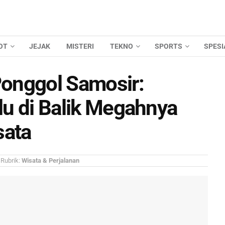
OT
JEJAK
MISTERI
TEKNO
SPORTS
SPESI
onggol Samosir:
olu di Balik Megahnya
sata
Rubrik:
Wisata & Perjalanan