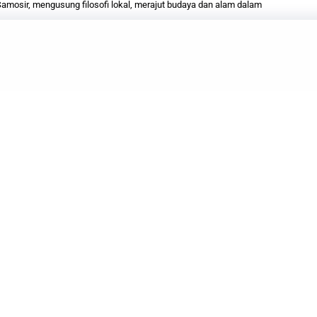
mosir, mengusung filosofi lokal, merajut budaya dan alam dalam
a
, sebuah ikon baru telah lahir sebagai penghubung
akni Jembatan Aek
Tano Ponggol
Dalihan Natolu.
 ini mengemban misi menghubungkan masa lalu yang
arapan, serta menjadi katalisator pengembangan
atera Utara.
 yang merajut Pulau Sumatera dengan Pulau
nfrastruktur, melainkan sebuah simbol persatuan,
pariwisata Kabupaten Samosir.
batan ini menjanjikan lebih dari sekedar perjalanan
lanan melintasi sejarah, budaya, dan visi untuk