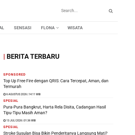
AL
SENSASI
FLONA
WISATA
|
BERITA TERBARU
SPONSORED
Top Up Free Fire dengan QRIS: Cara Tercepat, Aman, dan
Termurah
6 AGUSTUS 2026 | 14:11 WIB
SPESIAL
Pura-Pura Bangkrut, Harta Rela Disita, Cadangan Hasil
Tipu-Tipu Masih Aman?
13 JULI 2026 | 01:36 WIB
SPESIAL
Stroke Susulan Bisa Bikin Penderitanya Langsung Mati?