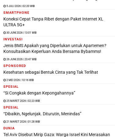
5 JULI 2026 | 02:20 WIB
SMARTPHONE
Koneksi Cepat Tanpa Ribet dengan Paket Internet XL
ULTRA 5G+
30 JUNI 2026 | 13:01 WIB
INVESTASI
Jenis BMS Apakah yang Diperlukan untuk Apartemen?
Konsultasikan Keperluan Anda Bersama Bybamms!
26 JUNI 2026 | 23:47 WIB
SPONSORED
Kesehatan sebagai Bentuk Cinta yang Tak Terlihat
2 MEI 2026 | 10:16 WIB
SPESIAL
“Si Congkak dengan Kepongahannya”
25 MARET 2026 | 02:23 WIB
SPESIAL
“Dibaikin, Ngelunjak. Diturutin, Menindas”
21 MARET 2026 | 01:28 WIB
DUNIA
Tel Aviv Disebut Mirip Gaza: Warga Israel Kini Merasakan