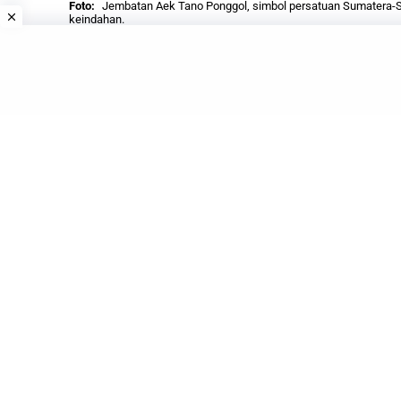
Jembatan Aek Tano Ponggol, simbol persatuan Sumatera-Sa
keindahan.
BARAK
.ID
– Di tengah keindahan
Danau Tob
antara Pulau Sumatera dan Pulau Samosir, y
Tak sekadar menjadi jembatan fisik, struktur
kaya sejarah dengan masa depan yang penuh h
pariwisata di Kabupaten Samosir, Provinsi Sum
Jembatan Aek
Tano Ponggol
Dalihan Natolu,
Samosir di tengah Danau Toba, bukan sekadar i
keadilan, dan gerbang baru menuju kemajuan 
Dibangun dengan filosofi ‘Dalihan Na Tolu’, jem
dari satu tepi ke tepi lain; ia menawarkan perja
masa depan.