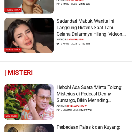
Korban Syok Saat Terbangun
10 MARET 2026 | 22:28 WIB
PERISTIWA
Sadar dari Mabuk, Wanita Ini
Langsung Histeris Saat Tahu
Celana Dalamnya Hilang, Videonya
Viral
AUTHOR:
SYARIF HUSEIN
10 MARET 2026 | 21:50 WIB
PERISTIWA
|
MISTERI
Heboh! Ada Suara ‘Minta Tolong’
Misterius di Podcast Denny
Sumargo, Bikin Merinding…
AUTHOR:
RHIENA PONDOW
15 JANUARI 2025 | 02:59 WIB
MISTERI
Perbedaan Palasik dan Kuyang: