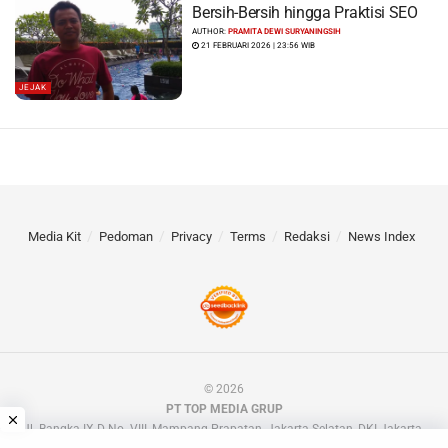
Bersih-Bersih hingga Praktisi SEO
AUTHOR:
PRAMITA DEWI SURYANINGSIH
21 FEBRUARI 2026 | 23:56 WIB
JEJAK
Media Kit
Pedoman
Privacy
Terms
Redaksi
News Index
© 2026
PT TOP MEDIA GRUP
Jl. Bangka IX D No. VIII, Mampang Prapatan, Jakarta Selatan, DKI Jakarta.