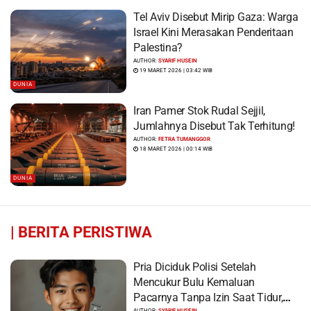
Tel Aviv Disebut Mirip Gaza: Warga
Israel Kini Merasakan Penderitaan
Palestina?
AUTHOR:
SYARIF HUSEIN
19 MARET 2026 | 03:42 WIB
DUNIA
Iran Pamer Stok Rudal Sejjil,
Jumlahnya Disebut Tak Terhitung!
AUTHOR:
FETRA TUMANGGOR
18 MARET 2026 | 00:14 WIB
DUNIA
|
BERITA PERISTIWA
Pria Diciduk Polisi Setelah
Mencukur Bulu Kemaluan
Pacarnya Tanpa Izin Saat Tidur,
AUTHOR:
SYARIF HUSEIN