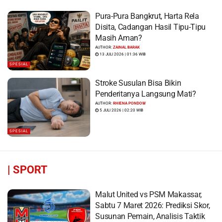
Pura-Pura Bangkrut, Harta Rela
Disita, Cadangan Hasil Tipu-Tipu
Masih Aman?
AUTHOR:
ZAINAL BARAK
13 JULI 2026 | 01:36 WIB
SPESIAL
Stroke Susulan Bisa Bikin
Penderitanya Langsung Mati?
AUTHOR:
RHIENA PONDOW
5 JULI 2026 | 02:20 WIB
SPESIAL
|
SPORT
Malut United vs PSM Makassar,
Sabtu 7 Maret 2026: Prediksi Skor,
Susunan Pemain, Analisis Taktik