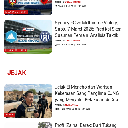
AUTHOR:
ZAINAL BARAK
7 MARET 2026 | 01:31 WIB
LIGA INDONESIA
Sydney FC vs Melbourne Victory,
Sabtu 7 Maret 2026: Prediksi Skor,
Susunan Pemain, Analisis Taktik
AUTHOR:
ZAINAL BARAK
6 MARET 2026 | 22:27 WIB
LIGA AUSTRALIA
|
JEJAK
Jejak El Mencho dan Warisan
Kekerasan Sang Panglima CJNG
yang Menyulut Ketakutan di Dua
Benua
AUTHOR:
NUR JANNAH
27 FEBRUARI 2026 | 01:01 WIB
JEJAK
Profil Zainal Barak: Dari Tukang