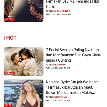
Pemakan Bayi vs. Pemangsa Ibu
Hamil
AUTHOR:
RHIENA PONDOW
10 JUNI 2024 | 05:08 WIB
MISTERI
|
HOT
7 Posisi Bercinta Paling Nyaman
dan Manfaatnya: Dari Gaya Klasik
hingga Gunting
AUTHOR:
NUR JANNAH
19 JULI 2024 | 03:05 WIB
SENSASI
Natasha Ryder Dirujak Warganet:
“Termasuk Ipar Adalah Maut,
Bukan Mendamaikan Malah
Menyiram Bensin”
AUTHOR:
WIDYA SANARI
17 JULI 2024 | 03:43 WIB
SELEB