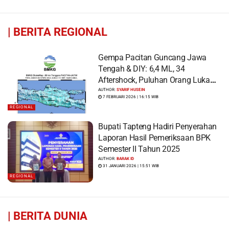
|
BERITA REGIONAL
Gempa Pacitan Guncang Jawa
Tengah & DIY: 6,4 ML, 34
Aftershock, Puluhan Orang Luka
dan Ratusan Bangunan Rusak
AUTHOR:
SYARIF HUSEIN
7 FEBRUARI 2026 | 16:15 WIB
REGIONAL
Bupati Tapteng Hadiri Penyerahan
Laporan Hasil Pemeriksaan BPK
Semester II Tahun 2025
AUTHOR:
BARAK ID
31 JANUARI 2026 | 15:51 WIB
REGIONAL
|
BERITA DUNIA