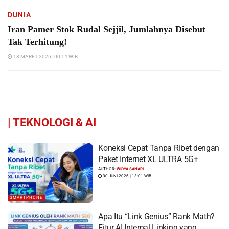
DUNIA
Iran Pamer Stok Rudal Sejjil, Jumlahnya Disebut
Tak Terhitung!
18 MARET 2026 | 00:14 WIB
|
TEKNOLOGI & AI
Koneksi Cepat Tanpa Ribet dengan
Paket Internet XL ULTRA 5G+
AUTHOR:
WIDYA SANARI
30 JUNI 2026 | 13:01 WIB
SMARTPHONE
Apa Itu “Link Genius” Rank Math?
Fitur AI Internal Linking yang