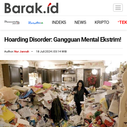
INDEKS
NEWS
KRIPTO
°TE
Hoarding Disorder: Gangguan Mental Ekstrim!
Author:
Nur Jannah
18 Juli 2024 | 03:14 WIB