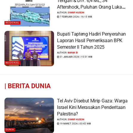
Tengah & DIY: 6,4 ML, 34
Aftershock, Puluhan Orang Luka
dan Ratusan Bangunan Rusak
AUTHOR:
SYARIF HUSEIN
7 FEBRUARI 2026 | 16:15 WIB
REGIONAL
Bupati Tapteng Hadiri Penyerahan
Laporan Hasil Pemeriksaan BPK
Semester II Tahun 2025
AUTHOR:
BARAK ID
31 JANUARI 2026 | 15:51 WIB
REGIONAL
|
BERITA DUNIA
Tel Aviv Disebut Mirip Gaza: Warga
Israel Kini Merasakan Penderitaan
Palestina?
AUTHOR:
SYARIF HUSEIN
19 MARET 2026 | 03:42 WIB
DUNIA