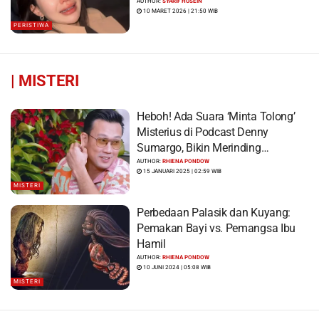
Viral
AUTHOR:
SYARIF HUSEIN
10 MARET 2026 | 21:50 WIB
PERISTIWA
|
MISTERI
Heboh! Ada Suara ‘Minta Tolong’
Misterius di Podcast Denny
Sumargo, Bikin Merinding…
AUTHOR:
RHIENA PONDOW
15 JANUARI 2025 | 02:59 WIB
MISTERI
Perbedaan Palasik dan Kuyang:
Pemakan Bayi vs. Pemangsa Ibu
Hamil
AUTHOR:
RHIENA PONDOW
10 JUNI 2024 | 05:08 WIB
MISTERI