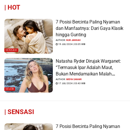
|
HOT
7 Posisi Bercinta Paling Nyaman
dan Manfaatnya: Dari Gaya Klasik
hingga Gunting
AUTHOR:
NUR JANNAH
19 JULI 2024 | 03:05 WIB
SENSASI
Natasha Ryder Dirujak Warganet:
“Termasuk Ipar Adalah Maut,
Bukan Mendamaikan Malah
Menyiram Bensin”
AUTHOR:
WIDYA SANARI
17 JULI 2024 | 03:43 WIB
SELEB
|
SENSASI
7 Posisi Bercinta Paling Nyaman