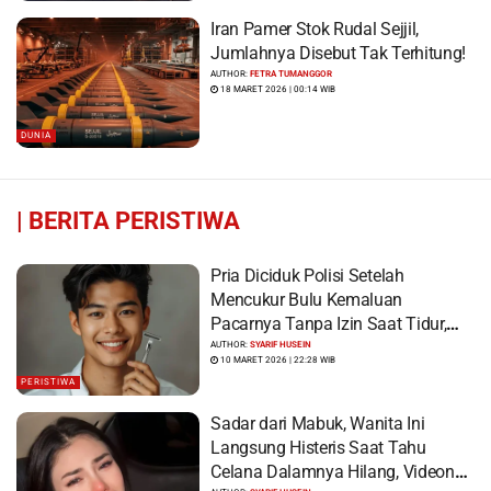
Iran Pamer Stok Rudal Sejjil,
Jumlahnya Disebut Tak Terhitung!
AUTHOR:
FETRA TUMANGGOR
18 MARET 2026 | 00:14 WIB
DUNIA
|
BERITA PERISTIWA
Pria Diciduk Polisi Setelah
Mencukur Bulu Kemaluan
Pacarnya Tanpa Izin Saat Tidur,
Korban Syok Saat Terbangun
AUTHOR:
SYARIF HUSEIN
10 MARET 2026 | 22:28 WIB
PERISTIWA
Sadar dari Mabuk, Wanita Ini
Langsung Histeris Saat Tahu
Celana Dalamnya Hilang, Videonya