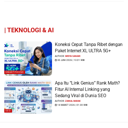
|
TEKNOLOGI & AI
Koneksi Cepat Tanpa Ribet dengan
Paket Internet XL ULTRA 5G+
AUTHOR:
WIDYA SANARI
30 JUNI 2026 | 13:01 WIB
SMARTPHONE
Apa Itu “Link Genius” Rank Math?
Fitur AI Internal Linking yang
Sedang Viral di Dunia SEO
AUTHOR:
ZAINAL BARAK
14 MARET 2026 | 01:30 WIB
SEO