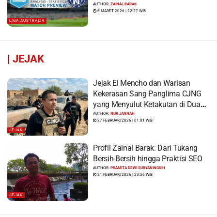
AUTHOR:
ZAINAL BARAK
6 MARET 2026 | 22:27 WIB
LIGA AUSTRALIA
|
JEJAK
Jejak El Mencho dan Warisan
Kekerasan Sang Panglima CJNG
yang Menyulut Ketakutan di Dua
Benua
AUTHOR:
NUR JANNAH
27 FEBRUARI 2026 | 01:01 WIB
JEJAK
Profil Zainal Barak: Dari Tukang
Bersih-Bersih hingga Praktisi SEO
AUTHOR:
PRAMITA DEWI SURYANINGSIH
21 FEBRUARI 2026 | 23:56 WIB
JEJAK