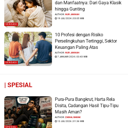
dan Manfaatnya: Dari Gaya Klasik
hingga Gunting
AUTHOR:
NUR JANNAH
19 JULI 2024 | 03:05 WIB
SENSASI
10 Profesi dengan Risiko
Perselingkuhan Tertinggi, Sektor
Keuangan Paling Atas
AUTHOR:
NUR JANNAH
7 JANUARI 2024 | 03:43 WIB
SENSASI
|
SPESIAL
Pura-Pura Bangkrut, Harta Rela
Disita, Cadangan Hasil Tipu-Tipu
Masih Aman?
AUTHOR:
ZAINAL BARAK
13 JULI 2026 | 01:36 WIB
SPESIAL