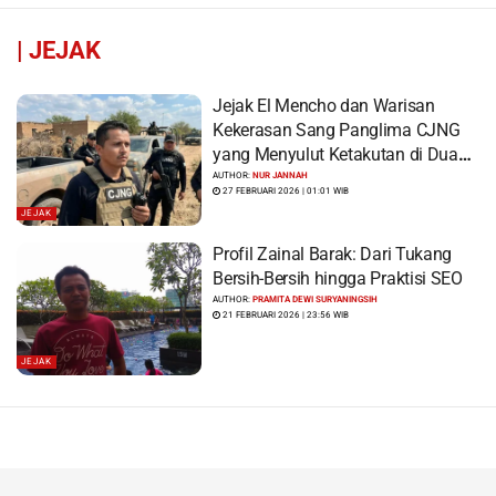
|
JEJAK
Jejak El Mencho dan Warisan
Kekerasan Sang Panglima CJNG
yang Menyulut Ketakutan di Dua
Benua
AUTHOR:
NUR JANNAH
27 FEBRUARI 2026 | 01:01 WIB
JEJAK
Profil Zainal Barak: Dari Tukang
Bersih-Bersih hingga Praktisi SEO
AUTHOR:
PRAMITA DEWI SURYANINGSIH
21 FEBRUARI 2026 | 23:56 WIB
JEJAK