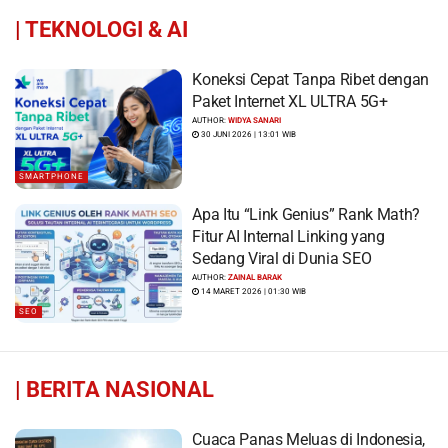
|
TEKNOLOGI & AI
Koneksi Cepat Tanpa Ribet dengan
Paket Internet XL ULTRA 5G+
AUTHOR:
WIDYA SANARI
30 JUNI 2026 | 13:01 WIB
SMARTPHONE
Apa Itu “Link Genius” Rank Math?
Fitur AI Internal Linking yang
Sedang Viral di Dunia SEO
AUTHOR:
ZAINAL BARAK
14 MARET 2026 | 01:30 WIB
SEO
|
BERITA NASIONAL
Cuaca Panas Meluas di Indonesia,