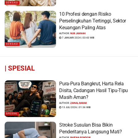
SENSASI
10 Profesi dengan Risiko
Perselingkuhan Tertinggi, Sektor
Keuangan Paling Atas
AUTHOR:
NUR JANNAH
7 JANUARI 2024 | 03:43 WIB
SENSASI
|
SPESIAL
Pura-Pura Bangkrut, Harta Rela
Disita, Cadangan Hasil Tipu-Tipu
Masih Aman?
AUTHOR:
ZAINAL BARAK
13 JULI 2026 | 01:36 WIB
SPESIAL
Stroke Susulan Bisa Bikin
Penderitanya Langsung Mati?
AUTHOR:
RHIENA PONDOW