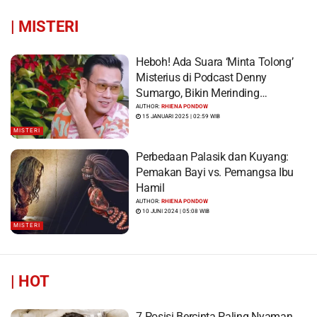
|
MISTERI
Heboh! Ada Suara ‘Minta Tolong’
Misterius di Podcast Denny
Sumargo, Bikin Merinding…
AUTHOR:
RHIENA PONDOW
15 JANUARI 2025 | 02:59 WIB
MISTERI
Perbedaan Palasik dan Kuyang:
Pemakan Bayi vs. Pemangsa Ibu
Hamil
AUTHOR:
RHIENA PONDOW
10 JUNI 2024 | 05:08 WIB
MISTERI
|
HOT
7 Posisi Bercinta Paling Nyaman