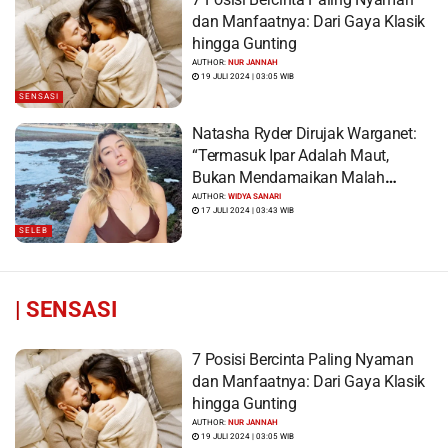
dan Manfaatnya: Dari Gaya Klasik
hingga Gunting
AUTHOR:
NUR JANNAH
19 JULI 2024 | 03:05 WIB
SENSASI
Natasha Ryder Dirujak Warganet:
“Termasuk Ipar Adalah Maut,
Bukan Mendamaikan Malah
Menyiram Bensin”
AUTHOR:
WIDYA SANARI
17 JULI 2024 | 03:43 WIB
SELEB
|
SENSASI
7 Posisi Bercinta Paling Nyaman
dan Manfaatnya: Dari Gaya Klasik
hingga Gunting
AUTHOR:
NUR JANNAH
19 JULI 2024 | 03:05 WIB