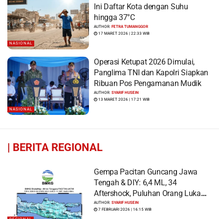
Ini Daftar Kota dengan Suhu
hingga 37°C
AUTHOR:
FETRA TUMANGGOR
17 MARET 2026 | 22:33 WIB
NASIONAL
Operasi Ketupat 2026 Dimulai,
Panglima TNI dan Kapolri Siapkan
Ribuan Pos Pengamanan Mudik
AUTHOR:
SYARIF HUSEIN
13 MARET 2026 | 17:21 WIB
NASIONAL
|
BERITA REGIONAL
Gempa Pacitan Guncang Jawa
Tengah & DIY: 6,4 ML, 34
Aftershock, Puluhan Orang Luka
dan Ratusan Bangunan Rusak
AUTHOR:
SYARIF HUSEIN
7 FEBRUARI 2026 | 16:15 WIB