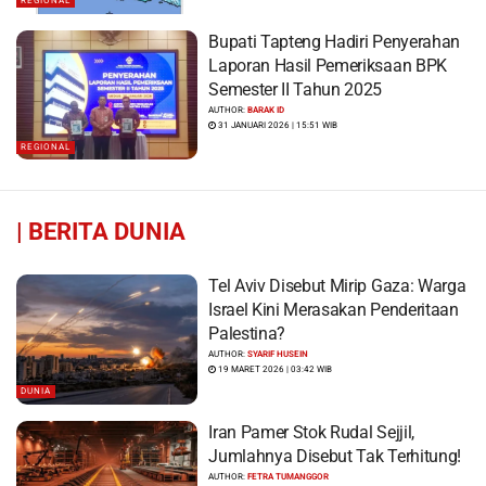
REGIONAL
Bupati Tapteng Hadiri Penyerahan
Laporan Hasil Pemeriksaan BPK
Semester II Tahun 2025
AUTHOR:
BARAK ID
31 JANUARI 2026 | 15:51 WIB
REGIONAL
|
BERITA DUNIA
Tel Aviv Disebut Mirip Gaza: Warga
Israel Kini Merasakan Penderitaan
Palestina?
AUTHOR:
SYARIF HUSEIN
19 MARET 2026 | 03:42 WIB
DUNIA
Iran Pamer Stok Rudal Sejjil,
Jumlahnya Disebut Tak Terhitung!
AUTHOR:
FETRA TUMANGGOR