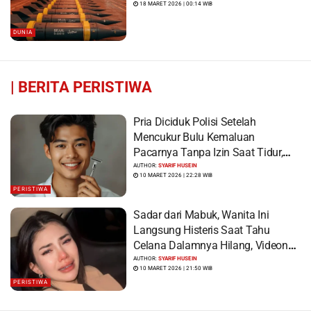
18 MARET 2026 | 00:14 WIB
DUNIA
|
BERITA PERISTIWA
Pria Diciduk Polisi Setelah
Mencukur Bulu Kemaluan
Pacarnya Tanpa Izin Saat Tidur,
Korban Syok Saat Terbangun
AUTHOR:
SYARIF HUSEIN
10 MARET 2026 | 22:28 WIB
PERISTIWA
Sadar dari Mabuk, Wanita Ini
Langsung Histeris Saat Tahu
Celana Dalamnya Hilang, Videonya
Viral
AUTHOR:
SYARIF HUSEIN
10 MARET 2026 | 21:50 WIB
PERISTIWA