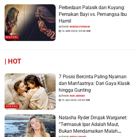
Perbedaan Palasik dan Kuyang:
Pemakan Bayi vs. Pemangsa Ibu
Hamil
AUTHOR:
RHIENA PONDOW
10 JUNI 2024 | 05:08 WIB
MISTERI
|
HOT
7 Posisi Bercinta Paling Nyaman
dan Manfaatnya: Dari Gaya Klasik
hingga Gunting
AUTHOR:
NUR JANNAH
19 JULI 2024 | 03:05 WIB
SENSASI
Natasha Ryder Dirujak Warganet:
“Termasuk Ipar Adalah Maut,
Bukan Mendamaikan Malah
AUTHOR:
WIDYA SANARI