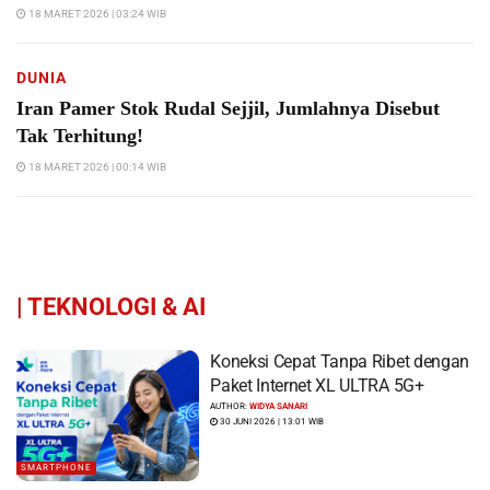
18 MARET 2026 | 03:24 WIB
DUNIA
Iran Pamer Stok Rudal Sejjil, Jumlahnya Disebut
Tak Terhitung!
18 MARET 2026 | 00:14 WIB
|
TEKNOLOGI & AI
Koneksi Cepat Tanpa Ribet dengan
Paket Internet XL ULTRA 5G+
AUTHOR:
WIDYA SANARI
30 JUNI 2026 | 13:01 WIB
SMARTPHONE