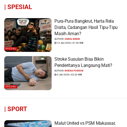
|
SPESIAL
Pura-Pura Bangkrut, Harta Rela
Disita, Cadangan Hasil Tipu-Tipu
Masih Aman?
AUTHOR:
ZAINAL BARAK
13 JULI 2026 | 01:36 WIB
SPESIAL
Stroke Susulan Bisa Bikin
Penderitanya Langsung Mati?
AUTHOR:
RHIENA PONDOW
5 JULI 2026 | 02:20 WIB
SPESIAL
|
SPORT
Malut United vs PSM Makassar,