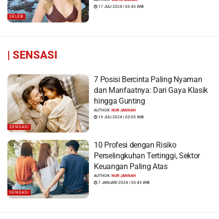
Menyiram Bensin”
17 JULI 2024 | 03:43 WIB
SELEB
|
SENSASI
7 Posisi Bercinta Paling Nyaman
dan Manfaatnya: Dari Gaya Klasik
hingga Gunting
AUTHOR:
NUR JANNAH
19 JULI 2024 | 03:05 WIB
SENSASI
10 Profesi dengan Risiko
Perselingkuhan Tertinggi, Sektor
Keuangan Paling Atas
AUTHOR:
NUR JANNAH
7 JANUARI 2024 | 03:43 WIB
SENSASI