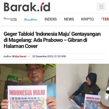
INDEKS
NEWS
KRIPTO
°TE
Geger Tabloid ‘Indonesia Maju’ Gentayangan
di Magelang: Ada Prabowo – Gibran di
Halaman Cover
Author:
Widya Sanari
20 Desember 2023 | 21:32 WIB