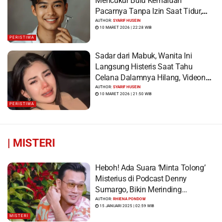
Mencukur Bulu Kemaluan
Pacarnya Tanpa Izin Saat Tidur,
Korban Syok Saat Terbangun
AUTHOR:
SYARIF HUSEIN
10 MARET 2026 | 22:28 WIB
PERISTIWA
Sadar dari Mabuk, Wanita Ini
Langsung Histeris Saat Tahu
Celana Dalamnya Hilang, Videonya
Viral
AUTHOR:
SYARIF HUSEIN
10 MARET 2026 | 21:50 WIB
PERISTIWA
|
MISTERI
Heboh! Ada Suara ‘Minta Tolong’
Misterius di Podcast Denny
Sumargo, Bikin Merinding…
AUTHOR:
RHIENA PONDOW
15 JANUARI 2025 | 02:59 WIB
MISTERI