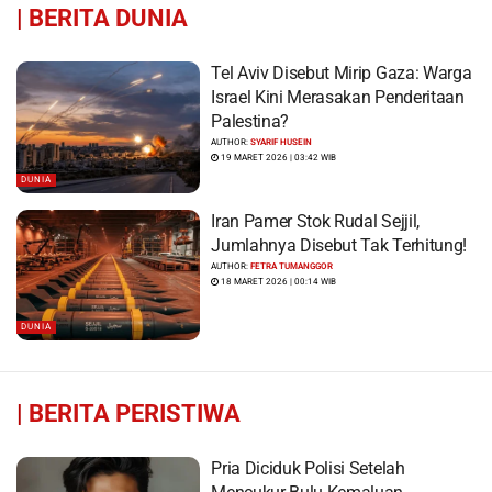
|
BERITA DUNIA
Tel Aviv Disebut Mirip Gaza: Warga
Israel Kini Merasakan Penderitaan
Palestina?
AUTHOR:
SYARIF HUSEIN
19 MARET 2026 | 03:42 WIB
DUNIA
Iran Pamer Stok Rudal Sejjil,
Jumlahnya Disebut Tak Terhitung!
AUTHOR:
FETRA TUMANGGOR
18 MARET 2026 | 00:14 WIB
DUNIA
|
BERITA PERISTIWA
Pria Diciduk Polisi Setelah