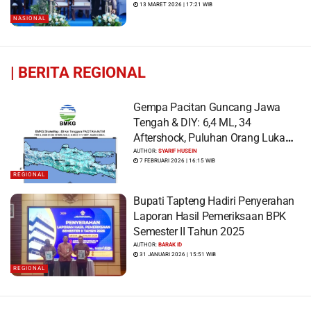
13 MARET 2026 | 17:21 WIB
NASIONAL
|
BERITA REGIONAL
Gempa Pacitan Guncang Jawa
Tengah & DIY: 6,4 ML, 34
Aftershock, Puluhan Orang Luka
dan Ratusan Bangunan Rusak
AUTHOR:
SYARIF HUSEIN
7 FEBRUARI 2026 | 16:15 WIB
REGIONAL
Bupati Tapteng Hadiri Penyerahan
Laporan Hasil Pemeriksaan BPK
Semester II Tahun 2025
AUTHOR:
BARAK ID
31 JANUARI 2026 | 15:51 WIB
REGIONAL