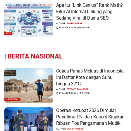
Apa Itu “Link Genius” Rank Math?
Fitur AI Internal Linking yang
Sedang Viral di Dunia SEO
AUTHOR:
ZAINAL BARAK
14 MARET 2026 | 01:30 WIB
SEO
|
BERITA NASIONAL
Cuaca Panas Meluas di Indonesia,
Ini Daftar Kota dengan Suhu
hingga 37°C
AUTHOR:
FETRA TUMANGGOR
17 MARET 2026 | 22:33 WIB
NASIONAL
Operasi Ketupat 2026 Dimulai,
Panglima TNI dan Kapolri Siapkan
Ribuan Pos Pengamanan Mudik
AUTHOR:
SYARIF HUSEIN