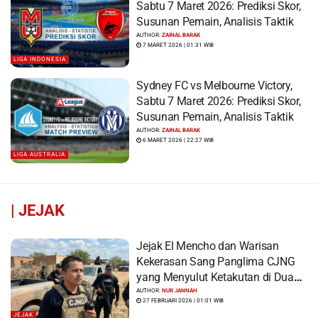
Sabtu 7 Maret 2026: Prediksi Skor,
Susunan Pemain, Analisis Taktik
AUTHOR:
ZAINAL BARAK
7 MARET 2026 | 01:31 WIB
LIGA INDONESIA
Sydney FC vs Melbourne Victory,
Sabtu 7 Maret 2026: Prediksi Skor,
Susunan Pemain, Analisis Taktik
AUTHOR:
ZAINAL BARAK
6 MARET 2026 | 22:27 WIB
LIGA AUSTRALIA
|
JEJAK
Jejak El Mencho dan Warisan
Kekerasan Sang Panglima CJNG
yang Menyulut Ketakutan di Dua
Benua
AUTHOR:
NUR JANNAH
27 FEBRUARI 2026 | 01:01 WIB
JEJAK