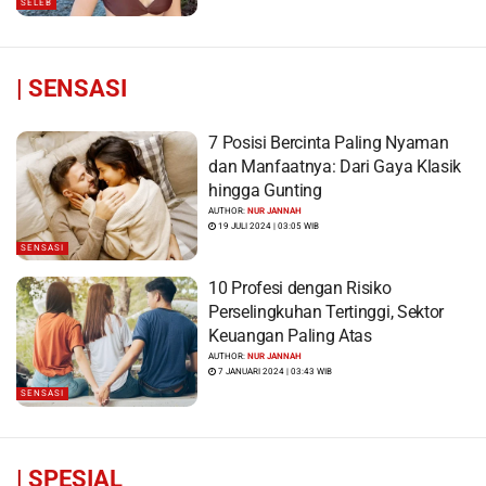
SELEB
|
SENSASI
7 Posisi Bercinta Paling Nyaman
dan Manfaatnya: Dari Gaya Klasik
hingga Gunting
AUTHOR:
NUR JANNAH
19 JULI 2024 | 03:05 WIB
SENSASI
10 Profesi dengan Risiko
Perselingkuhan Tertinggi, Sektor
Keuangan Paling Atas
AUTHOR:
NUR JANNAH
7 JANUARI 2024 | 03:43 WIB
SENSASI
|
SPESIAL