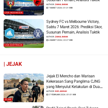
AUTHOR:
ZAINAL BARAK
7 MARET 2026 | 01:31 WIB
LIGA INDONESIA
Sydney FC vs Melbourne Victory,
Sabtu 7 Maret 2026: Prediksi Skor,
Susunan Pemain, Analisis Taktik
AUTHOR:
ZAINAL BARAK
6 MARET 2026 | 22:27 WIB
LIGA AUSTRALIA
|
JEJAK
Jejak El Mencho dan Warisan
Kekerasan Sang Panglima CJNG
yang Menyulut Ketakutan di Dua
Benua
AUTHOR:
NUR JANNAH
27 FEBRUARI 2026 | 01:01 WIB
JEJAK