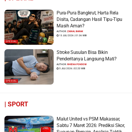
Pura-Pura Bangkrut, Harta Rela
Disita, Cadangan Hasil Tipu-Tipu
Masih Aman?
AUTHOR:
ZAINAL BARAK
13 JULI 2026 | 01:36 WIB
SPESIAL
Stroke Susulan Bisa Bikin
Penderitanya Langsung Mati?
AUTHOR:
RHIENA PONDOW
5 JULI 2026 | 02:20 WIB
SPESIAL
|
SPORT
Malut United vs PSM Makassar,
Sabtu 7 Maret 2026: Prediksi Skor,
Susunan Pemain, Analisis Taktik