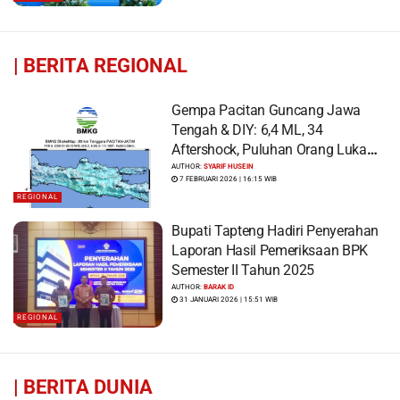
|
BERITA REGIONAL
Gempa Pacitan Guncang Jawa
Tengah & DIY: 6,4 ML, 34
Aftershock, Puluhan Orang Luka
dan Ratusan Bangunan Rusak
AUTHOR:
SYARIF HUSEIN
7 FEBRUARI 2026 | 16:15 WIB
REGIONAL
Bupati Tapteng Hadiri Penyerahan
Laporan Hasil Pemeriksaan BPK
Semester II Tahun 2025
AUTHOR:
BARAK ID
31 JANUARI 2026 | 15:51 WIB
REGIONAL
|
BERITA DUNIA