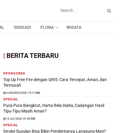
AL
SENSASI
FLONA
WISATA
|
BERITA TERBARU
SPONSORED
Top Up Free Fire dengan QRIS: Cara Tercepat, Aman, dan
Termurah
6 AGUSTUS 2026 | 14:11 WIB
SPESIAL
Pura-Pura Bangkrut, Harta Rela Disita, Cadangan Hasil
Tipu-Tipu Masih Aman?
13 JULI 2026 | 01:36 WIB
SPESIAL
Stroke Susulan Bisa Bikin Penderitanya Langsung Mati?