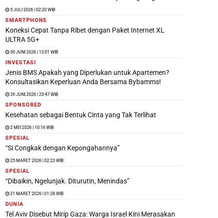
5 JULI 2026 | 02:20 WIB
SMARTPHONE
Koneksi Cepat Tanpa Ribet dengan Paket Internet XL
ULTRA 5G+
30 JUNI 2026 | 13:01 WIB
INVESTASI
Jenis BMS Apakah yang Diperlukan untuk Apartemen?
Konsultasikan Keperluan Anda Bersama Bybamms!
26 JUNI 2026 | 23:47 WIB
SPONSORED
Kesehatan sebagai Bentuk Cinta yang Tak Terlihat
2 MEI 2026 | 10:16 WIB
SPESIAL
“Si Congkak dengan Kepongahannya”
25 MARET 2026 | 02:23 WIB
SPESIAL
“Dibaikin, Ngelunjak. Diturutin, Menindas”
21 MARET 2026 | 01:28 WIB
DUNIA
Tel Aviv Disebut Mirip Gaza: Warga Israel Kini Merasakan