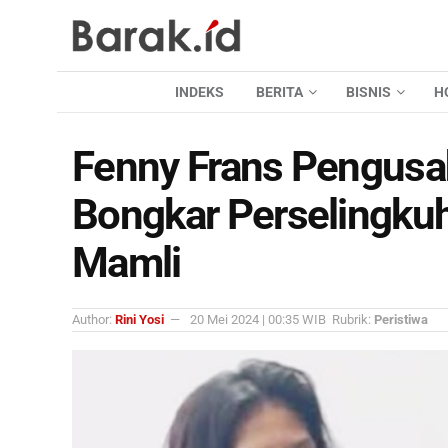
INDEKS
BERITA
BISNIS
H
Fenny Frans Pengusa
Bongkar Perselingku
Mamli
Author:
Rini Yosi
20 Mei 2024 | 00:35 WIB
Rubrik:
Peristiwa