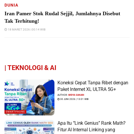
DUNIA
Iran Pamer Stok Rudal Sejjil, Jumlahnya Disebut
Tak Terhitung!
18 MARET 2026 | 00:14 WIB
|
TEKNOLOGI & AI
Koneksi Cepat Tanpa Ribet dengan
Paket Internet XL ULTRA 5G+
AUTHOR:
WIDYA SANARI
30 JUNI 2026 | 13:01 WIB
SMARTPHONE
Apa Itu “Link Genius” Rank Math?
Fitur AI Internal Linking yang