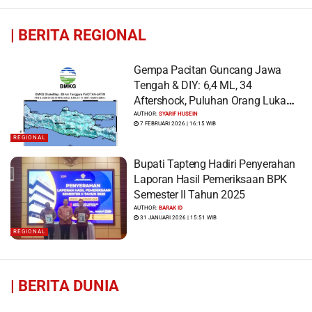
|
BERITA REGIONAL
Gempa Pacitan Guncang Jawa
Tengah & DIY: 6,4 ML, 34
Aftershock, Puluhan Orang Luka
dan Ratusan Bangunan Rusak
AUTHOR:
SYARIF HUSEIN
7 FEBRUARI 2026 | 16:15 WIB
REGIONAL
Bupati Tapteng Hadiri Penyerahan
Laporan Hasil Pemeriksaan BPK
Semester II Tahun 2025
AUTHOR:
BARAK ID
31 JANUARI 2026 | 15:51 WIB
REGIONAL
|
BERITA DUNIA