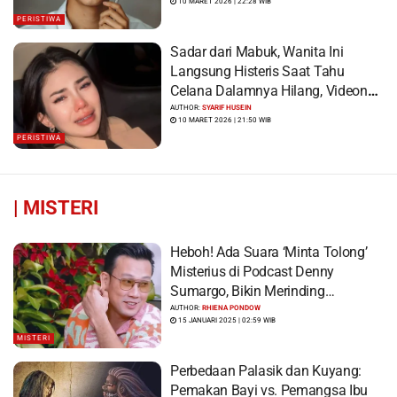
10 MARET 2026 | 22:28 WIB
PERISTIWA
Sadar dari Mabuk, Wanita Ini
Langsung Histeris Saat Tahu
Celana Dalamnya Hilang, Videonya
Viral
AUTHOR:
SYARIF HUSEIN
10 MARET 2026 | 21:50 WIB
PERISTIWA
|
MISTERI
Heboh! Ada Suara ‘Minta Tolong’
Misterius di Podcast Denny
Sumargo, Bikin Merinding…
AUTHOR:
RHIENA PONDOW
15 JANUARI 2025 | 02:59 WIB
MISTERI
Perbedaan Palasik dan Kuyang:
Pemakan Bayi vs. Pemangsa Ibu