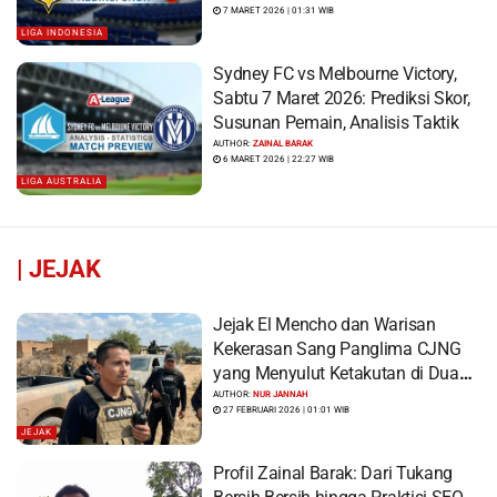
7 MARET 2026 | 01:31 WIB
LIGA INDONESIA
Sydney FC vs Melbourne Victory,
Sabtu 7 Maret 2026: Prediksi Skor,
Susunan Pemain, Analisis Taktik
AUTHOR:
ZAINAL BARAK
6 MARET 2026 | 22:27 WIB
LIGA AUSTRALIA
|
JEJAK
Jejak El Mencho dan Warisan
Kekerasan Sang Panglima CJNG
yang Menyulut Ketakutan di Dua
Benua
AUTHOR:
NUR JANNAH
27 FEBRUARI 2026 | 01:01 WIB
JEJAK
Profil Zainal Barak: Dari Tukang