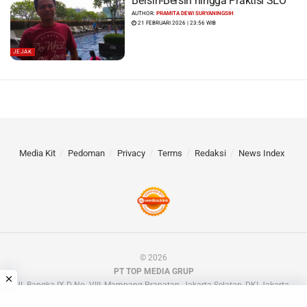
Bersih-Bersih hingga Praktisi SEO
AUTHOR:
PRAMITA DEWI SURYANINGSIH
21 FEBRUARI 2026 | 23:56 WIB
JEJAK
Media Kit
Pedoman
Privacy
Terms
Redaksi
News Index
© 2026
PT TOP MEDIA GRUP
Jl. Bangka IX D No. VIII, Mampang Prapatan, Jakarta Selatan, DKI Jakarta.
📧 barakdotid[at]gmail.com