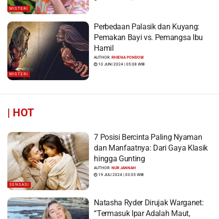
MISTERI
Perbedaan Palasik dan Kuyang:
Pemakan Bayi vs. Pemangsa Ibu
Hamil
AUTHOR:
RHIENA PONDOW
10 JUNI 2024 | 05:08 WIB
MISTERI
|
HOT
7 Posisi Bercinta Paling Nyaman
dan Manfaatnya: Dari Gaya Klasik
hingga Gunting
AUTHOR:
NUR JANNAH
19 JULI 2024 | 03:05 WIB
SENSASI
Natasha Ryder Dirujak Warganet:
“Termasuk Ipar Adalah Maut,