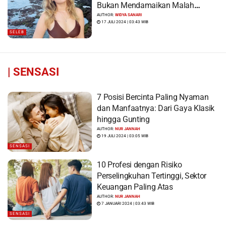
Bukan Mendamaikan Malah
Menyiram Bensin”
AUTHOR:
WIDYA SANARI
17 JULI 2024 | 03:43 WIB
SELEB
|
SENSASI
7 Posisi Bercinta Paling Nyaman
dan Manfaatnya: Dari Gaya Klasik
hingga Gunting
AUTHOR:
NUR JANNAH
19 JULI 2024 | 03:05 WIB
SENSASI
10 Profesi dengan Risiko
Perselingkuhan Tertinggi, Sektor
Keuangan Paling Atas
AUTHOR:
NUR JANNAH
7 JANUARI 2024 | 03:43 WIB
SENSASI