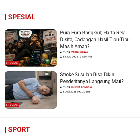
|
SPESIAL
Pura-Pura Bangkrut, Harta Rela
Disita, Cadangan Hasil Tipu-Tipu
Masih Aman?
AUTHOR:
ZAINAL BARAK
13 JULI 2026 | 01:36 WIB
SPESIAL
Stroke Susulan Bisa Bikin
Penderitanya Langsung Mati?
AUTHOR:
RHIENA PONDOW
5 JULI 2026 | 02:20 WIB
SPESIAL
|
SPORT