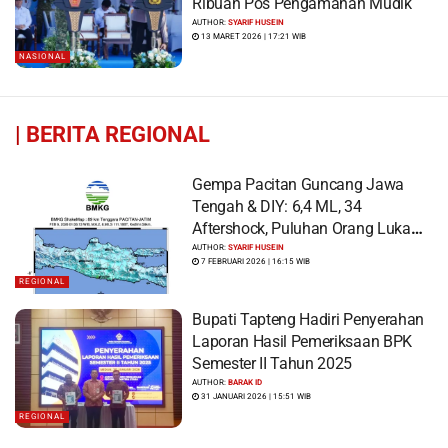
Ribuan Pos Pengamanan Mudik
AUTHOR:
SYARIF HUSEIN
13 MARET 2026 | 17:21 WIB
NASIONAL
|
BERITA REGIONAL
Gempa Pacitan Guncang Jawa
Tengah & DIY: 6,4 ML, 34
Aftershock, Puluhan Orang Luka
dan Ratusan Bangunan Rusak
AUTHOR:
SYARIF HUSEIN
7 FEBRUARI 2026 | 16:15 WIB
REGIONAL
Bupati Tapteng Hadiri Penyerahan
Laporan Hasil Pemeriksaan BPK
Semester II Tahun 2025
AUTHOR:
BARAK ID
31 JANUARI 2026 | 15:51 WIB
REGIONAL