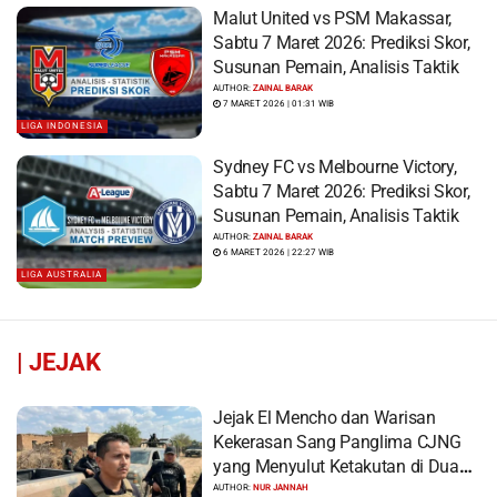
Malut United vs PSM Makassar,
Sabtu 7 Maret 2026: Prediksi Skor,
Susunan Pemain, Analisis Taktik
AUTHOR:
ZAINAL BARAK
7 MARET 2026 | 01:31 WIB
LIGA INDONESIA
Sydney FC vs Melbourne Victory,
Sabtu 7 Maret 2026: Prediksi Skor,
Susunan Pemain, Analisis Taktik
AUTHOR:
ZAINAL BARAK
6 MARET 2026 | 22:27 WIB
LIGA AUSTRALIA
|
JEJAK
Jejak El Mencho dan Warisan
Kekerasan Sang Panglima CJNG
yang Menyulut Ketakutan di Dua
Benua
AUTHOR:
NUR JANNAH