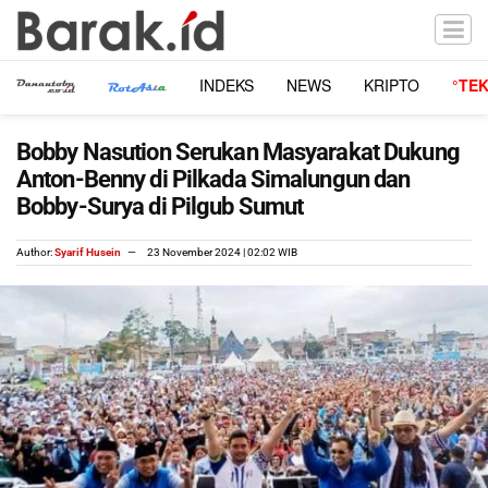
INDEKS
NEWS
KRIPTO
°TE
Bobby Nasution Serukan Masyarakat Dukung
Anton-Benny di Pilkada Simalungun dan
Bobby-Surya di Pilgub Sumut
Author:
Syarif Husein
23 November 2024 | 02:02 WIB