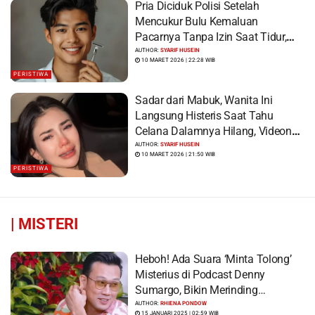
Pria Diciduk Polisi Setelah
Mencukur Bulu Kemaluan
Pacarnya Tanpa Izin Saat Tidur,
Korban Syok Saat Terbangun
AUTHOR:
SYARIF HUSEIN
10 MARET 2026 | 22:28 WIB
PERISTIWA
Sadar dari Mabuk, Wanita Ini
Langsung Histeris Saat Tahu
Celana Dalamnya Hilang, Videonya
Viral
AUTHOR:
SYARIF HUSEIN
10 MARET 2026 | 21:50 WIB
PERISTIWA
|
MISTERI
Heboh! Ada Suara ‘Minta Tolong’
Misterius di Podcast Denny
Sumargo, Bikin Merinding…
AUTHOR:
RHIENA PONDOW
15 JANUARI 2025 | 02:59 WIB