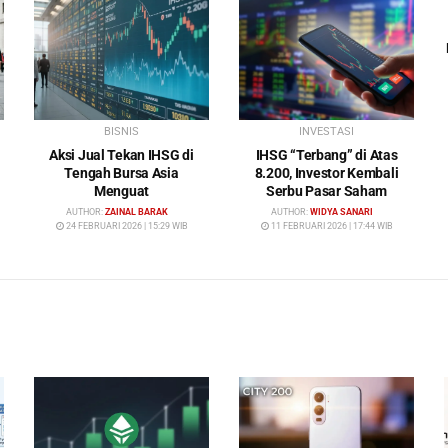
BISNIS
INVESTASI
Aksi Jual Tekan IHSG di
IHSG “Terbang” di Atas
Tengah Bursa Asia
8.200, Investor Kembali
Menguat
Serbu Pasar Saham
AUTHOR:
ZAINAL BARAK
AUTHOR:
WIDYA SANARI
24 FEBRUARI 2026 | 15:29 WIB
11 FEBRUARI 2026 | 17:44 WIB