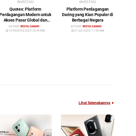
INVESTASI
INVESTASI
Quotex: Platform
Platform Perdagangan
Perdagangan Modern untuk
Daring yang Kian Populer di
Akses Pasar Global dan
Berbagai Negara
Investasi Cerdas
AUTHOR:
WIDYA SANARI
AUTHOR:
WIDYA SANARI
15 AGUSTUS 2025 | 20:59 WIB
27 JULI 2025 | 11:39 WIB
Lihat Selengkapnya
➧