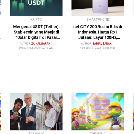
KRIPTO
SMARTPHONE
Mengenal USDT (Tether),
itel CITY 200 Resmi Rilis di
Stablecoin yang Menjadi
Indonesia, Harga Rp1
“Dolar Digital” di Pasar
Jutaan: Layar 120Hz,
Kripto
Kamera 50MP, NFC dan
AUTHOR:
ZAINAL BARAK
AUTHOR:
ZAINAL BARAK
Baterai 5200 mAh
8 MARET 2026 | 02:18 WIB
6 MARET 2026 | 02:55 WIB
TRENDING
TRENDING