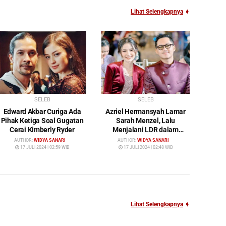
Lihat Selengkapnya
➧
SELEB
SELEB
Edward Akbar Curiga Ada
Azriel Hermansyah Lamar
Pihak Ketiga Soal Gugatan
Sarah Menzel, Lalu
Cerai Kimberly Ryder
Menjalani LDR dalam
Waktu yang Cukup Lama
AUTHOR:
WIDYA SANARI
AUTHOR:
WIDYA SANARI
17 JULI 2024 | 02:59 WIB
17 JULI 2024 | 02:48 WIB
Lihat Selengkapnya
➧