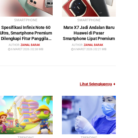
SMARTPHONE
SMARTPHONE
Spesifikasi Infinix Note 60
Mate X7 Jadi Andalan Baru
Ultra, Smartphone Premium
Huawei di Pasar
Dilengkapi Fitur Panggilan
Smartphone Lipat Premium
Satelit
AUTHOR:
ZAINAL BARAK
AUTHOR:
ZAINAL BARAK
6 MARET 2026 | 02:38 WIB
6 MARET 2026 | 02:21 WIB
Lihat Selengkapnya
➧
TRENDING
TRENDING