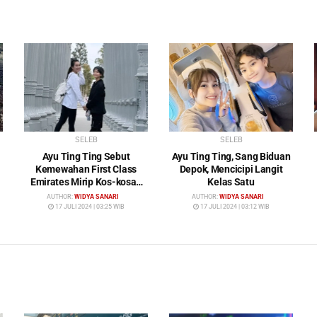
SELEB
SELEB
Ayu Ting Ting Sebut
Ayu Ting Ting, Sang Biduan
Kemewahan First Class
Depok, Mencicipi Langit
Emirates Mirip Kos-kosan
Kelas Satu
Mewah
AUTHOR:
WIDYA SANARI
AUTHOR:
WIDYA SANARI
17 JULI 2024 | 03:25 WIB
17 JULI 2024 | 03:12 WIB