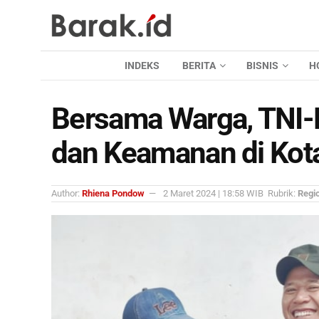
INDEKS
BERITA
BISNIS
H
Bersama Warga, TNI-
dan Keamanan di Kota
Author:
Rhiena Pondow
2 Maret 2024 | 18:58 WIB
Rubrik:
Regi