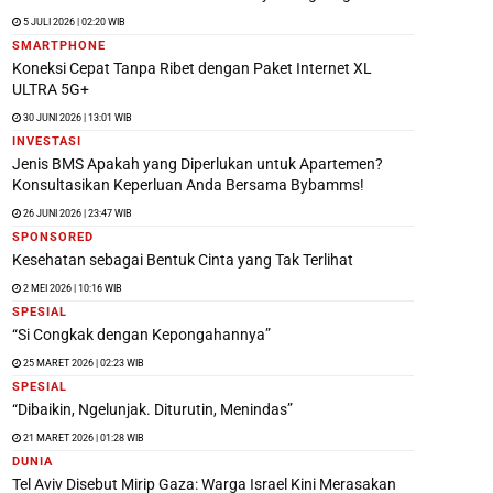
5 JULI 2026 | 02:20 WIB
SMARTPHONE
Koneksi Cepat Tanpa Ribet dengan Paket Internet XL
ULTRA 5G+
30 JUNI 2026 | 13:01 WIB
INVESTASI
Jenis BMS Apakah yang Diperlukan untuk Apartemen?
Konsultasikan Keperluan Anda Bersama Bybamms!
26 JUNI 2026 | 23:47 WIB
SPONSORED
Kesehatan sebagai Bentuk Cinta yang Tak Terlihat
2 MEI 2026 | 10:16 WIB
SPESIAL
“Si Congkak dengan Kepongahannya”
25 MARET 2026 | 02:23 WIB
SPESIAL
“Dibaikin, Ngelunjak. Diturutin, Menindas”
21 MARET 2026 | 01:28 WIB
DUNIA
Tel Aviv Disebut Mirip Gaza: Warga Israel Kini Merasakan