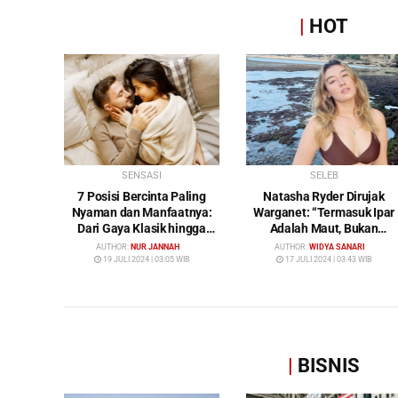
|
HOT
SENSASI
SELEB
7 Posisi Bercinta Paling
Natasha Ryder Dirujak
Nyaman dan Manfaatnya:
Warganet: “Termasuk Ipar
Dari Gaya Klasik hingga
Adalah Maut, Bukan
Gunting
Mendamaikan Malah
AUTHOR:
NUR JANNAH
AUTHOR:
WIDYA SANARI
Menyiram Bensin”
19 JULI 2024 | 03:05 WIB
17 JULI 2024 | 03:43 WIB
|
BISNIS