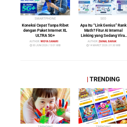
SMARTPHONE
SEO
Koneksi Cepat Tanpa Ribet
Apa Itu “Link Genius” Rank
dengan Paket Internet XL
Math? Fitur AI Internal
ULTRA 5G+
Linking yang Sedang Viral
di Dunia SEO
AUTHOR:
WIDYA SANARI
AUTHOR:
ZAINAL BARAK
30 JUNI 2026 | 13:01 WIB
14 MARET 2026 | 01:30 WIB
|
TRENDING
TRENDING
TRENDING