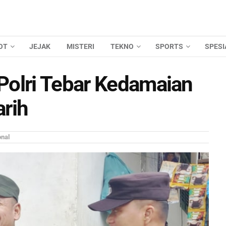
OT
JEJAK
MISTERI
TEKNO
SPORTS
SPESI
Polri Tebar Kedamaian
rih
onal