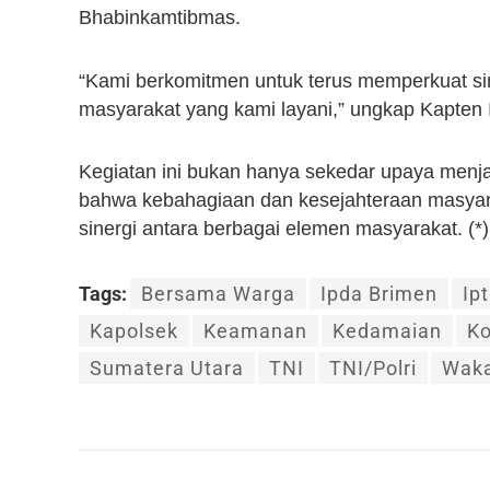
Bhabinkamtibmas.
“Kami berkomitmen untuk terus memperkuat si
masyarakat yang kami layani,” ungkap Kapten I
Kegiatan ini bukan hanya sekedar upaya menja
bahwa kebahagiaan dan kesejahteraan masyara
sinergi antara berbagai elemen masyarakat. (*)
Tags:
Bersama Warga
Ipda Brimen
Ip
Kapolsek
Keamanan
Kedamaian
Ko
Sumatera Utara
TNI
TNI/Polri
Waka