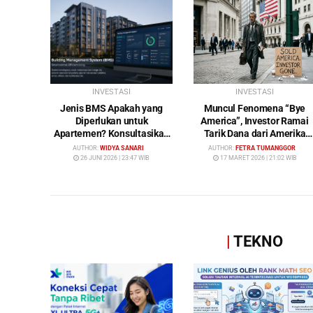
INVESTASI
INVESTASI
Jenis BMS Apakah yang
Muncul Fenomena “Bye
Diperlukan untuk
America”, Investor Ramai
Apartemen? Konsultasikan
Tarik Dana dari Amerika
Keperluan Anda Bersama
Serikat: Wall Street Mulai
AUTHOR:
WIDYA SANARI
AUTHOR:
FETRA TUMANGGOR
Bybamms!
Ditinggalkan
26 JUNI 2026 | 23:47 WIB
17 MARET 2026 | 21:02 WIB
|
TEKNO