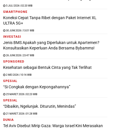
5 JULI 2026 | 02:20 WIB
SMARTPHONE
Koneksi Cepat Tanpa Ribet dengan Paket Internet XL
ULTRA 5G+
30 JUNI 2026 | 13:01 WIB
INVESTASI
Jenis BMS Apakah yang Diperlukan untuk Apartemen?
Konsultasikan Keperluan Anda Bersama Bybamms!
26 JUNI 2026 | 23:47 WIB
SPONSORED
Kesehatan sebagai Bentuk Cinta yang Tak Terlihat
2 MEI 2026 | 10:16 WIB
SPESIAL
“Si Congkak dengan Kepongahannya”
25 MARET 2026 | 02:23 WIB
SPESIAL
“Dibaikin, Ngelunjak. Diturutin, Menindas”
21 MARET 2026 | 01:28 WIB
DUNIA
Tel Aviv Disebut Mirip Gaza: Warga Israel Kini Merasakan