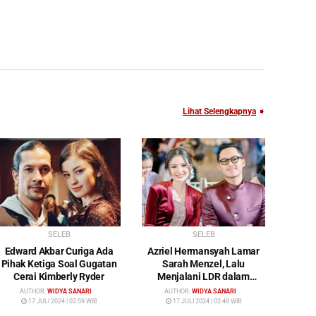
Lihat Selengkapnya
➧
SELEB
SELEB
Edward Akbar Curiga Ada
Azriel Hermansyah Lamar
Pihak Ketiga Soal Gugatan
Sarah Menzel, Lalu
Cerai Kimberly Ryder
Menjalani LDR dalam
Waktu yang Cukup Lama
AUTHOR:
WIDYA SANARI
AUTHOR:
WIDYA SANARI
17 JULI 2024 | 02:59 WIB
17 JULI 2024 | 02:48 WIB