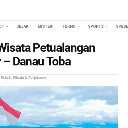
OT
JEJAK
MISTERI
TEKNO
SPORTS
SPESI
Wisata Petualangan
r – Danau Toba
Rubrik:
Wisata & Perjalanan