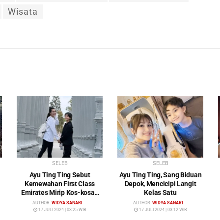
Wisata
SELEB
SELEB
Ayu Ting Ting Sebut
Ayu Ting Ting, Sang Biduan
Kemewahan First Class
Depok, Mencicipi Langit
Emirates Mirip Kos-kosan
Kelas Satu
Mewah
AUTHOR:
WIDYA SANARI
AUTHOR:
WIDYA SANARI
17 JULI 2024 | 03:25 WIB
17 JULI 2024 | 03:12 WIB