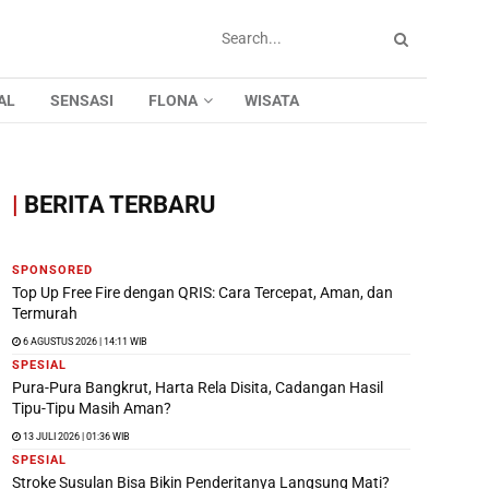
AL
SENSASI
FLONA
WISATA
|
BERITA TERBARU
SPONSORED
Top Up Free Fire dengan QRIS: Cara Tercepat, Aman, dan
Termurah
6 AGUSTUS 2026 | 14:11 WIB
SPESIAL
Pura-Pura Bangkrut, Harta Rela Disita, Cadangan Hasil
Tipu-Tipu Masih Aman?
13 JULI 2026 | 01:36 WIB
SPESIAL
Stroke Susulan Bisa Bikin Penderitanya Langsung Mati?