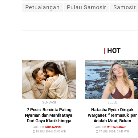
Petualangan
Pulau Samosir
Samosir
|
HOT
SENSASI
SELEB
7 Posisi Bercinta Paling
Natasha Ryder Dirujak
Nyaman dan Manfaatnya:
Warganet: “Termasuk Ipar
Dari Gaya Klasik hingga
Adalah Maut, Bukan
Gunting
Mendamaikan Malah
AUTHOR:
NUR JANNAH
AUTHOR:
WIDYA SANARI
Menyiram Bensin”
19 JULI 2024 | 03:05 WIB
17 JULI 2024 | 03:43 WIB