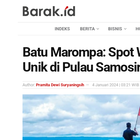
INDEKS
BERITA
BISNIS
H
Batu Marompa: Spot 
Unik di Pulau Samosi
Author:
Pramita Dewi Suryaningsih
4 Januari 2024 | 03:21 WIB