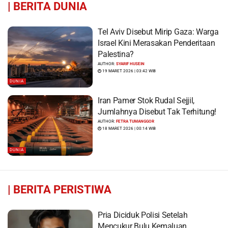
|
BERITA DUNIA
Tel Aviv Disebut Mirip Gaza: Warga
Israel Kini Merasakan Penderitaan
Palestina?
AUTHOR:
SYARIF HUSEIN
19 MARET 2026 | 03:42 WIB
DUNIA
Iran Pamer Stok Rudal Sejjil,
Jumlahnya Disebut Tak Terhitung!
AUTHOR:
FETRA TUMANGGOR
18 MARET 2026 | 00:14 WIB
DUNIA
|
BERITA PERISTIWA
Pria Diciduk Polisi Setelah
Mencukur Bulu Kemaluan