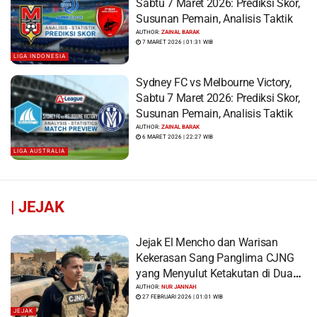
Sabtu 7 Maret 2026: Prediksi Skor,
Susunan Pemain, Analisis Taktik
AUTHOR:
ZAINAL BARAK
7 MARET 2026 | 01:31 WIB
LIGA INDONESIA
Sydney FC vs Melbourne Victory,
Sabtu 7 Maret 2026: Prediksi Skor,
Susunan Pemain, Analisis Taktik
AUTHOR:
ZAINAL BARAK
6 MARET 2026 | 22:27 WIB
LIGA AUSTRALIA
|
JEJAK
Jejak El Mencho dan Warisan
Kekerasan Sang Panglima CJNG
yang Menyulut Ketakutan di Dua
Benua
AUTHOR:
NUR JANNAH
27 FEBRUARI 2026 | 01:01 WIB
JEJAK