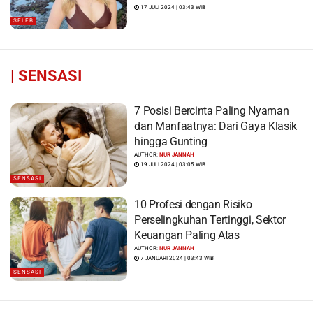
17 JULI 2024 | 03:43 WIB
SELEB
|
SENSASI
7 Posisi Bercinta Paling Nyaman
dan Manfaatnya: Dari Gaya Klasik
hingga Gunting
AUTHOR:
NUR JANNAH
19 JULI 2024 | 03:05 WIB
SENSASI
10 Profesi dengan Risiko
Perselingkuhan Tertinggi, Sektor
Keuangan Paling Atas
AUTHOR:
NUR JANNAH
7 JANUARI 2024 | 03:43 WIB
SENSASI