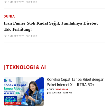
18 MARET 2026 | 03:24 WIB
DUNIA
Iran Pamer Stok Rudal Sejjil, Jumlahnya Disebut
Tak Terhitung!
18 MARET 2026 | 00:14 WIB
|
TEKNOLOGI & AI
Koneksi Cepat Tanpa Ribet dengan
Paket Internet XL ULTRA 5G+
AUTHOR:
WIDYA SANARI
30 JUNI 2026 | 13:01 WIB
SMARTPHONE