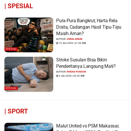
|
SPESIAL
Pura-Pura Bangkrut, Harta Rela
Disita, Cadangan Hasil Tipu-Tipu
Masih Aman?
AUTHOR:
ZAINAL BARAK
13 JULI 2026 | 01:36 WIB
SPESIAL
Stroke Susulan Bisa Bikin
Penderitanya Langsung Mati?
AUTHOR:
RHIENA PONDOW
5 JULI 2026 | 02:20 WIB
SPESIAL
|
SPORT
Malut United vs PSM Makassar,