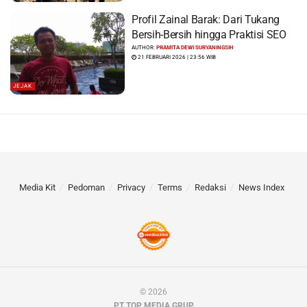
Profil Zainal Barak: Dari Tukang
Bersih-Bersih hingga Praktisi SEO
AUTHOR:
PRAMITA DEWI SURYANINGSIH
21 FEBRUARI 2026 | 23:56 WIB
JEJAK
Media Kit
Pedoman
Privacy
Terms
Redaksi
News Index
© 2026
PT TOP MEDIA GRUP