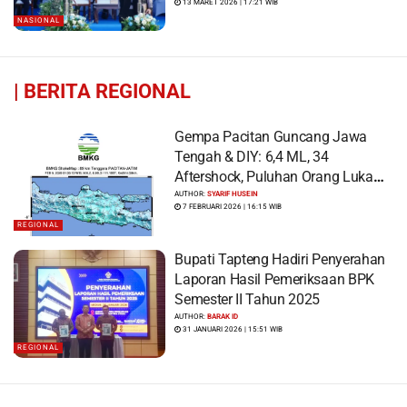
13 MARET 2026 | 17:21 WIB
NASIONAL
|
BERITA REGIONAL
Gempa Pacitan Guncang Jawa
Tengah & DIY: 6,4 ML, 34
Aftershock, Puluhan Orang Luka
dan Ratusan Bangunan Rusak
AUTHOR:
SYARIF HUSEIN
7 FEBRUARI 2026 | 16:15 WIB
REGIONAL
Bupati Tapteng Hadiri Penyerahan
Laporan Hasil Pemeriksaan BPK
Semester II Tahun 2025
AUTHOR:
BARAK ID
31 JANUARI 2026 | 15:51 WIB
REGIONAL