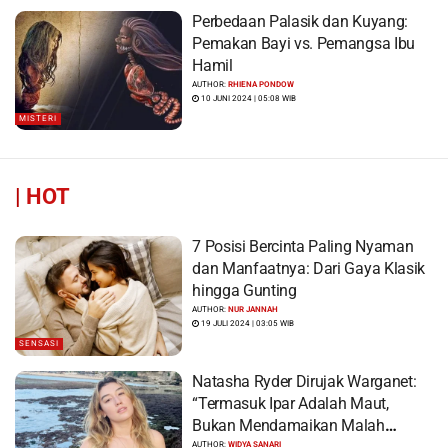
Perbedaan Palasik dan Kuyang:
Pemakan Bayi vs. Pemangsa Ibu
Hamil
AUTHOR:
RHIENA PONDOW
10 JUNI 2024 | 05:08 WIB
MISTERI
|
HOT
7 Posisi Bercinta Paling Nyaman
dan Manfaatnya: Dari Gaya Klasik
hingga Gunting
AUTHOR:
NUR JANNAH
19 JULI 2024 | 03:05 WIB
SENSASI
Natasha Ryder Dirujak Warganet:
“Termasuk Ipar Adalah Maut,
Bukan Mendamaikan Malah
Menyiram Bensin”
AUTHOR:
WIDYA SANARI