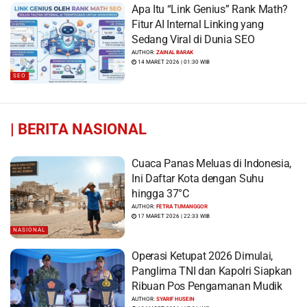
Apa Itu “Link Genius” Rank Math?
Fitur AI Internal Linking yang
Sedang Viral di Dunia SEO
AUTHOR:
ZAINAL BARAK
14 MARET 2026 | 01:30 WIB
SEO
|
BERITA NASIONAL
Cuaca Panas Meluas di Indonesia,
Ini Daftar Kota dengan Suhu
hingga 37°C
AUTHOR:
FETRA TUMANGGOR
17 MARET 2026 | 22:33 WIB
NASIONAL
Operasi Ketupat 2026 Dimulai,
Panglima TNI dan Kapolri Siapkan
Ribuan Pos Pengamanan Mudik
AUTHOR:
SYARIF HUSEIN