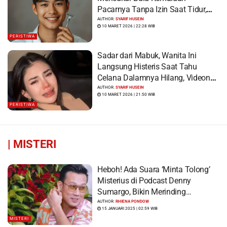
Pacarnya Tanpa Izin Saat Tidur,
Korban Syok Saat Terbangun
AUTHOR:
SYARIF HUSEIN
10 MARET 2026 | 22:28 WIB
PERISTIWA
Sadar dari Mabuk, Wanita Ini
Langsung Histeris Saat Tahu
Celana Dalamnya Hilang, Videonya
Viral
AUTHOR:
SYARIF HUSEIN
10 MARET 2026 | 21:50 WIB
PERISTIWA
|
MISTERI
Heboh! Ada Suara ‘Minta Tolong’
Misterius di Podcast Denny
Sumargo, Bikin Merinding…
AUTHOR:
RHIENA PONDOW
15 JANUARI 2025 | 02:59 WIB
MISTERI