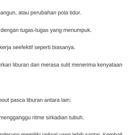
bangun, atau perubahan pola tidur.
 dengan tugas-tugas yang menumpuk.
erja seefektif seperti biasanya.
irkan liburan dan merasa sulit menerima kenyataan
ut pasca liburan antara lain:
t mengganggu ritme sirkadian tubuh.
enderung memiliki jadwal yang lebih santai. Kembali