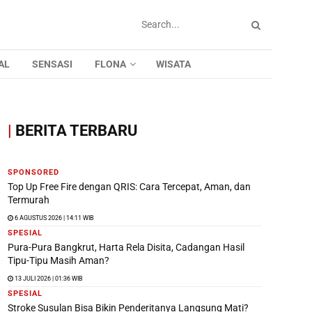
AL
SENSASI
FLONA
WISATA
|
BERITA TERBARU
SPONSORED
Top Up Free Fire dengan QRIS: Cara Tercepat, Aman, dan
Termurah
6 AGUSTUS 2026 | 14:11 WIB
SPESIAL
Pura-Pura Bangkrut, Harta Rela Disita, Cadangan Hasil
Tipu-Tipu Masih Aman?
13 JULI 2026 | 01:36 WIB
SPESIAL
Stroke Susulan Bisa Bikin Penderitanya Langsung Mati?