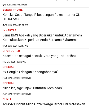
5 JULI 2026 | 02:20 WIB
SMARTPHONE
Koneksi Cepat Tanpa Ribet dengan Paket Internet XL
ULTRA 5G+
30 JUNI 2026 | 13:01 WIB
INVESTASI
Jenis BMS Apakah yang Diperlukan untuk Apartemen?
Konsultasikan Keperluan Anda Bersama Bybamms!
26 JUNI 2026 | 23:47 WIB
SPONSORED
Kesehatan sebagai Bentuk Cinta yang Tak Terlihat
2 MEI 2026 | 10:16 WIB
SPESIAL
“Si Congkak dengan Kepongahannya”
25 MARET 2026 | 02:23 WIB
SPESIAL
“Dibaikin, Ngelunjak. Diturutin, Menindas”
21 MARET 2026 | 01:28 WIB
DUNIA
Tel Aviv Disebut Mirip Gaza: Warga Israel Kini Merasakan