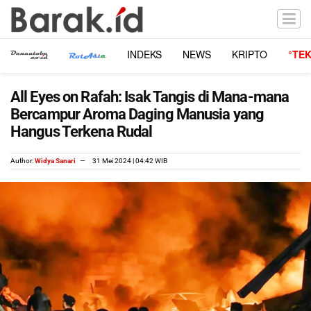
INDEKS
NEWS
KRIPTO
°TE
All Eyes on Rafah: Isak Tangis di Mana-mana
Bercampur Aroma Daging Manusia yang
Hangus Terkena Rudal
Author:
Widya Sanari
31 Mei 2024 | 04:42 WIB