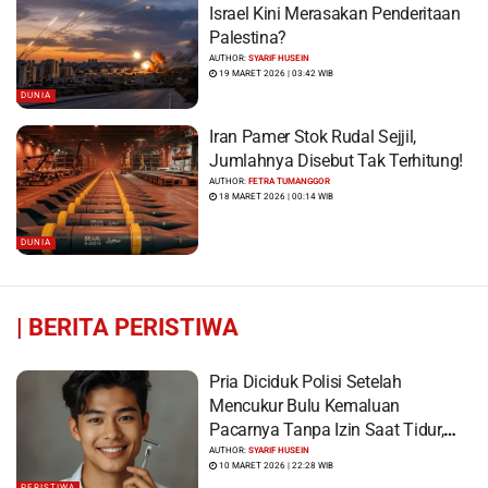
Israel Kini Merasakan Penderitaan
Palestina?
AUTHOR:
SYARIF HUSEIN
19 MARET 2026 | 03:42 WIB
DUNIA
Iran Pamer Stok Rudal Sejjil,
Jumlahnya Disebut Tak Terhitung!
AUTHOR:
FETRA TUMANGGOR
18 MARET 2026 | 00:14 WIB
DUNIA
|
BERITA PERISTIWA
Pria Diciduk Polisi Setelah
Mencukur Bulu Kemaluan
Pacarnya Tanpa Izin Saat Tidur,
Korban Syok Saat Terbangun
AUTHOR:
SYARIF HUSEIN
10 MARET 2026 | 22:28 WIB
PERISTIWA