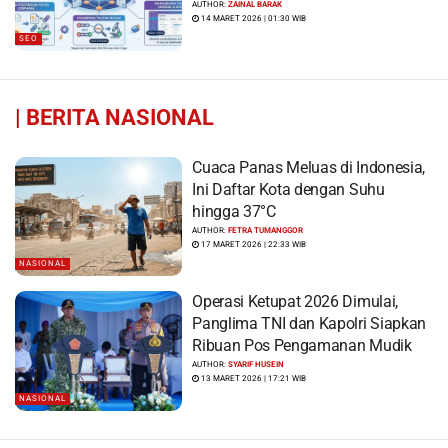
AUTHOR:
ZAINAL BARAK
14 MARET 2026 | 01:30 WIB
SEO
|
BERITA NASIONAL
Cuaca Panas Meluas di Indonesia,
Ini Daftar Kota dengan Suhu
hingga 37°C
AUTHOR:
FETRA TUMANGGOR
17 MARET 2026 | 22:33 WIB
NASIONAL
Operasi Ketupat 2026 Dimulai,
Panglima TNI dan Kapolri Siapkan
Ribuan Pos Pengamanan Mudik
AUTHOR:
SYARIF HUSEIN
13 MARET 2026 | 17:21 WIB
NASIONAL