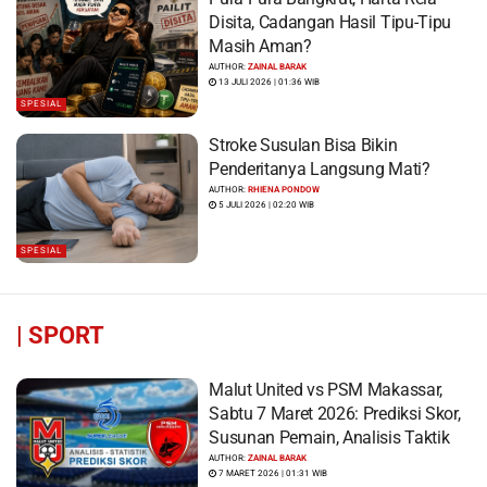
Disita, Cadangan Hasil Tipu-Tipu
Masih Aman?
AUTHOR:
ZAINAL BARAK
13 JULI 2026 | 01:36 WIB
SPESIAL
Stroke Susulan Bisa Bikin
Penderitanya Langsung Mati?
AUTHOR:
RHIENA PONDOW
5 JULI 2026 | 02:20 WIB
SPESIAL
|
SPORT
Malut United vs PSM Makassar,
Sabtu 7 Maret 2026: Prediksi Skor,
Susunan Pemain, Analisis Taktik
AUTHOR:
ZAINAL BARAK
7 MARET 2026 | 01:31 WIB