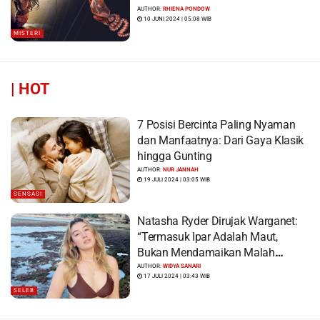
AUTHOR:
RHIENA PONDOW
10 JUNI 2024 | 05:08 WIB
MISTERI
|
HOT
7 Posisi Bercinta Paling Nyaman
dan Manfaatnya: Dari Gaya Klasik
hingga Gunting
AUTHOR:
NUR JANNAH
19 JULI 2024 | 03:05 WIB
SENSASI
Natasha Ryder Dirujak Warganet:
“Termasuk Ipar Adalah Maut,
Bukan Mendamaikan Malah
Menyiram Bensin”
AUTHOR:
WIDYA SANARI
17 JULI 2024 | 03:43 WIB
SELEB