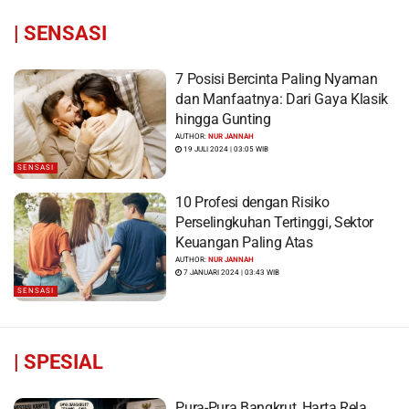
|
SENSASI
7 Posisi Bercinta Paling Nyaman
dan Manfaatnya: Dari Gaya Klasik
hingga Gunting
AUTHOR:
NUR JANNAH
19 JULI 2024 | 03:05 WIB
SENSASI
10 Profesi dengan Risiko
Perselingkuhan Tertinggi, Sektor
Keuangan Paling Atas
AUTHOR:
NUR JANNAH
7 JANUARI 2024 | 03:43 WIB
SENSASI
|
SPESIAL
Pura-Pura Bangkrut, Harta Rela