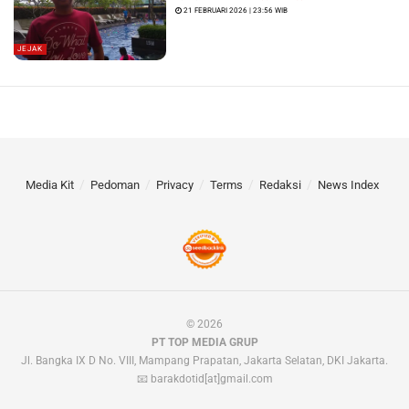
21 FEBRUARI 2026 | 23:56 WIB
JEJAK
Media Kit
Pedoman
Privacy
Terms
Redaksi
News Index
© 2026
PT TOP MEDIA GRUP
Jl. Bangka IX D No. VIII, Mampang Prapatan, Jakarta Selatan, DKI Jakarta.
📧 barakdotid[at]gmail.com