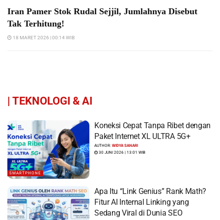
Iran Pamer Stok Rudal Sejjil, Jumlahnya Disebut
Tak Terhitung!
18 MARET 2026 | 00:14 WIB
|
TEKNOLOGI & AI
Koneksi Cepat Tanpa Ribet dengan
Paket Internet XL ULTRA 5G+
AUTHOR:
WIDYA SANARI
30 JUNI 2026 | 13:01 WIB
SMARTPHONE
Apa Itu “Link Genius” Rank Math?
Fitur AI Internal Linking yang
Sedang Viral di Dunia SEO