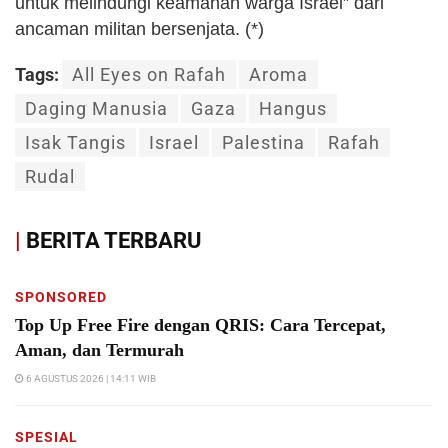
untuk melindungi keamanan warga Israel” dari
ancaman militan bersenjata. (*)
Tags:
All Eyes on Rafah
Aroma
Daging Manusia
Gaza
Hangus
Isak Tangis
Israel
Palestina
Rafah
Rudal
|
BERITA TERBARU
SPONSORED
Top Up Free Fire dengan QRIS: Cara Tercepat,
Aman, dan Termurah
6 AGUSTUS 2026 | 14:11 WIB
SPESIAL