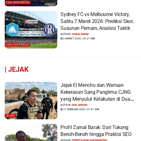
LIGA INDONESIA
Sydney FC vs Melbourne Victory,
Sabtu 7 Maret 2026: Prediksi Skor,
Susunan Pemain, Analisis Taktik
AUTHOR:
ZAINAL BARAK
6 MARET 2026 | 22:27 WIB
LIGA AUSTRALIA
|
JEJAK
Jejak El Mencho dan Warisan
Kekerasan Sang Panglima CJNG
yang Menyulut Ketakutan di Dua
Benua
AUTHOR:
NUR JANNAH
27 FEBRUARI 2026 | 01:01 WIB
JEJAK
Profil Zainal Barak: Dari Tukang
Bersih-Bersih hingga Praktisi SEO
AUTHOR:
PRAMITA DEWI SURYANINGSIH