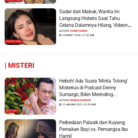
Sadar dari Mabuk, Wanita Ini
Langsung Histeris Saat Tahu
Celana Dalamnya Hilang, Videonya
Viral
AUTHOR:
SYARIF HUSEIN
10 MARET 2026 | 21:50 WIB
PERISTIWA
|
MISTERI
Heboh! Ada Suara ‘Minta Tolong’
Misterius di Podcast Denny
Sumargo, Bikin Merinding…
AUTHOR:
RHIENA PONDOW
15 JANUARI 2025 | 02:59 WIB
MISTERI
Perbedaan Palasik dan Kuyang:
Pemakan Bayi vs. Pemangsa Ibu
Hamil