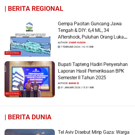
|
BERITA REGIONAL
Gempa Pacitan Guncang Jawa
Tengah & DIY: 6,4 ML, 34
Aftershock, Puluhan Orang Luka
dan Ratusan Bangunan Rusak
AUTHOR:
SYARIF HUSEIN
7 FEBRUARI 2026 | 16:15 WIB
REGIONAL
Bupati Tapteng Hadiri Penyerahan
Laporan Hasil Pemeriksaan BPK
Semester II Tahun 2025
AUTHOR:
BARAK ID
31 JANUARI 2026 | 15:51 WIB
REGIONAL
|
BERITA DUNIA
Tel Aviv Disebut Mirip Gaza: Warga