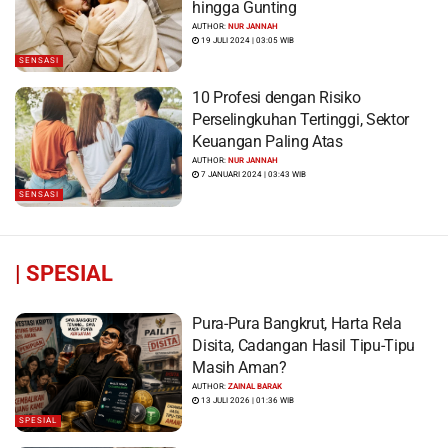
hingga Gunting
AUTHOR:
NUR JANNAH
19 JULI 2024 | 03:05 WIB
SENSASI
10 Profesi dengan Risiko
Perselingkuhan Tertinggi, Sektor
Keuangan Paling Atas
AUTHOR:
NUR JANNAH
7 JANUARI 2024 | 03:43 WIB
SENSASI
|
SPESIAL
Pura-Pura Bangkrut, Harta Rela
Disita, Cadangan Hasil Tipu-Tipu
Masih Aman?
AUTHOR:
ZAINAL BARAK
13 JULI 2026 | 01:36 WIB
SPESIAL