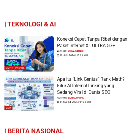
|
TEKNOLOGI & AI
Koneksi Cepat Tanpa Ribet dengan
Paket Internet XL ULTRA 5G+
AUTHOR:
WIDYA SANARI
30 JUNI 2026 | 13:01 WIB
SMARTPHONE
Apa Itu “Link Genius” Rank Math?
Fitur AI Internal Linking yang
Sedang Viral di Dunia SEO
AUTHOR:
ZAINAL BARAK
14 MARET 2026 | 01:30 WIB
SEO
|
BERITA NASIONAL