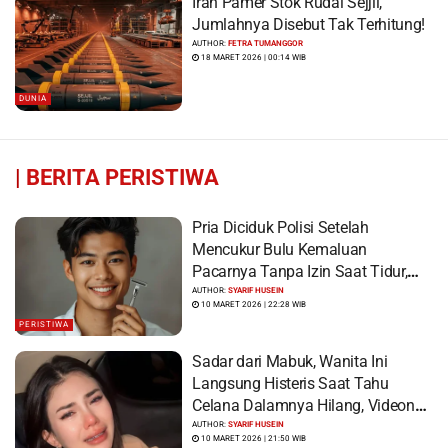
Iran Pamer Stok Rudal Sejjil,
Jumlahnya Disebut Tak Terhitung!
AUTHOR:
FETRA TUMANGGOR
18 MARET 2026 | 00:14 WIB
DUNIA
|
BERITA PERISTIWA
Pria Diciduk Polisi Setelah
Mencukur Bulu Kemaluan
Pacarnya Tanpa Izin Saat Tidur,
Korban Syok Saat Terbangun
AUTHOR:
SYARIF HUSEIN
10 MARET 2026 | 22:28 WIB
PERISTIWA
Sadar dari Mabuk, Wanita Ini
Langsung Histeris Saat Tahu
Celana Dalamnya Hilang, Videonya
Viral
AUTHOR:
SYARIF HUSEIN
10 MARET 2026 | 21:50 WIB