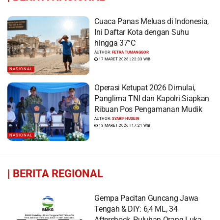
Cuaca Panas Meluas di Indonesia,
Ini Daftar Kota dengan Suhu
hingga 37°C
AUTHOR:
FETRA TUMANGGOR
17 MARET 2026 | 22:33 WIB
NASIONAL
Operasi Ketupat 2026 Dimulai,
Panglima TNI dan Kapolri Siapkan
Ribuan Pos Pengamanan Mudik
AUTHOR:
SYARIF HUSEIN
13 MARET 2026 | 17:21 WIB
NASIONAL
|
BERITA REGIONAL
Gempa Pacitan Guncang Jawa
Tengah & DIY: 6,4 ML, 34
Aftershock, Puluhan Orang Luka