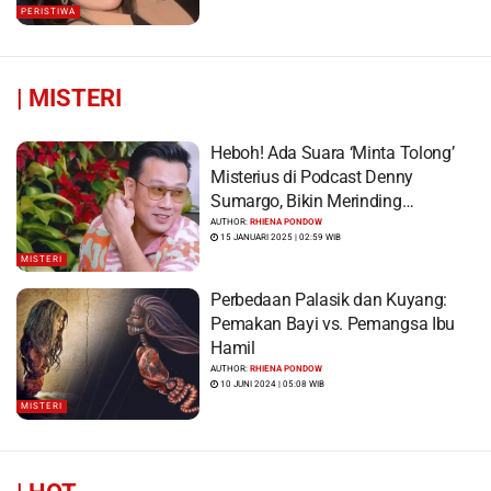
PERISTIWA
|
MISTERI
Heboh! Ada Suara ‘Minta Tolong’
Misterius di Podcast Denny
Sumargo, Bikin Merinding…
AUTHOR:
RHIENA PONDOW
15 JANUARI 2025 | 02:59 WIB
MISTERI
Perbedaan Palasik dan Kuyang:
Pemakan Bayi vs. Pemangsa Ibu
Hamil
AUTHOR:
RHIENA PONDOW
10 JUNI 2024 | 05:08 WIB
MISTERI