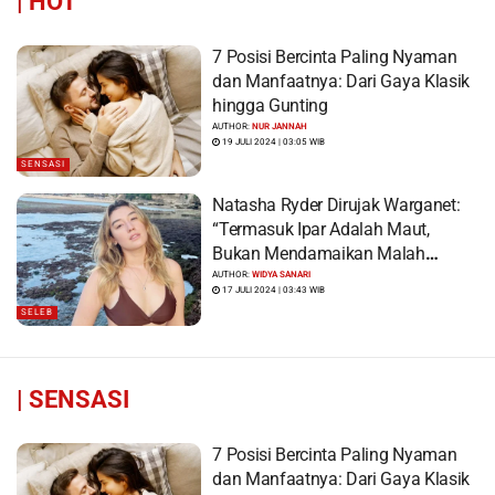
|
HOT
7 Posisi Bercinta Paling Nyaman
dan Manfaatnya: Dari Gaya Klasik
hingga Gunting
AUTHOR:
NUR JANNAH
19 JULI 2024 | 03:05 WIB
SENSASI
Natasha Ryder Dirujak Warganet:
“Termasuk Ipar Adalah Maut,
Bukan Mendamaikan Malah
Menyiram Bensin”
AUTHOR:
WIDYA SANARI
17 JULI 2024 | 03:43 WIB
SELEB
|
SENSASI
7 Posisi Bercinta Paling Nyaman
dan Manfaatnya: Dari Gaya Klasik