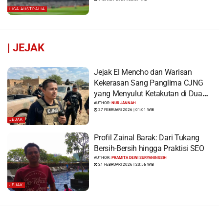
LIGA AUSTRALIA
|
JEJAK
Jejak El Mencho dan Warisan
Kekerasan Sang Panglima CJNG
yang Menyulut Ketakutan di Dua
Benua
AUTHOR:
NUR JANNAH
27 FEBRUARI 2026 | 01:01 WIB
JEJAK
Profil Zainal Barak: Dari Tukang
Bersih-Bersih hingga Praktisi SEO
AUTHOR:
PRAMITA DEWI SURYANINGSIH
21 FEBRUARI 2026 | 23:56 WIB
JEJAK