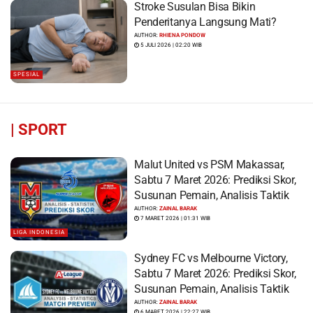
Stroke Susulan Bisa Bikin
Penderitanya Langsung Mati?
AUTHOR:
RHIENA PONDOW
5 JULI 2026 | 02:20 WIB
SPESIAL
|
SPORT
Malut United vs PSM Makassar,
Sabtu 7 Maret 2026: Prediksi Skor,
Susunan Pemain, Analisis Taktik
AUTHOR:
ZAINAL BARAK
7 MARET 2026 | 01:31 WIB
LIGA INDONESIA
Sydney FC vs Melbourne Victory,
Sabtu 7 Maret 2026: Prediksi Skor,
Susunan Pemain, Analisis Taktik
AUTHOR:
ZAINAL BARAK
6 MARET 2026 | 22:27 WIB