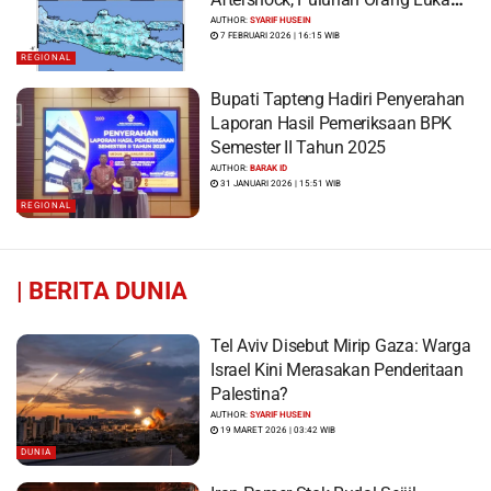
dan Ratusan Bangunan Rusak
AUTHOR:
SYARIF HUSEIN
7 FEBRUARI 2026 | 16:15 WIB
REGIONAL
Bupati Tapteng Hadiri Penyerahan
Laporan Hasil Pemeriksaan BPK
Semester II Tahun 2025
AUTHOR:
BARAK ID
31 JANUARI 2026 | 15:51 WIB
REGIONAL
|
BERITA DUNIA
Tel Aviv Disebut Mirip Gaza: Warga
Israel Kini Merasakan Penderitaan
Palestina?
AUTHOR:
SYARIF HUSEIN
19 MARET 2026 | 03:42 WIB
DUNIA