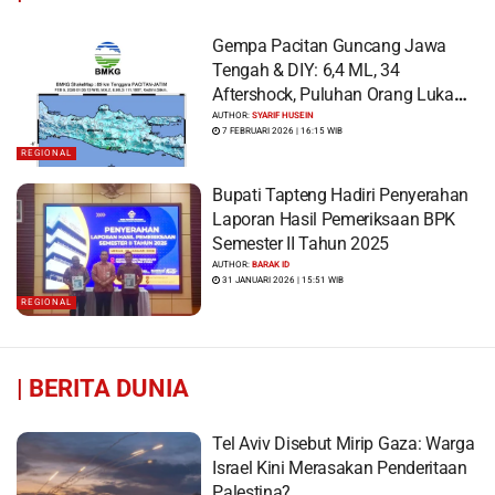
Gempa Pacitan Guncang Jawa
Tengah & DIY: 6,4 ML, 34
Aftershock, Puluhan Orang Luka
dan Ratusan Bangunan Rusak
AUTHOR:
SYARIF HUSEIN
7 FEBRUARI 2026 | 16:15 WIB
REGIONAL
Bupati Tapteng Hadiri Penyerahan
Laporan Hasil Pemeriksaan BPK
Semester II Tahun 2025
AUTHOR:
BARAK ID
31 JANUARI 2026 | 15:51 WIB
REGIONAL
|
BERITA DUNIA
Tel Aviv Disebut Mirip Gaza: Warga
Israel Kini Merasakan Penderitaan
Palestina?