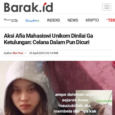
INDEKS
NEWS
KRIPTO
°TE
Aksi Afia Mahasiswi Unikom Dinilai Ga
Ketulungan: Celana Dalam Pun Dicuri
Author:
Rini Yosi
25 April 2024 | 02:14 WIB