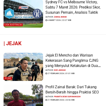
Sydney FC vs Melbourne Victory,
Sabtu 7 Maret 2026: Prediksi Skor,
Susunan Pemain, Analisis Taktik
AUTHOR:
ZAINAL BARAK
6 MARET 2026 | 22:27 WIB
LIGA AUSTRALIA
|
JEJAK
Jejak El Mencho dan Warisan
Kekerasan Sang Panglima CJNG
yang Menyulut Ketakutan di Dua
Benua
AUTHOR:
NUR JANNAH
27 FEBRUARI 2026 | 01:01 WIB
JEJAK
Profil Zainal Barak: Dari Tukang
Bersih-Bersih hingga Praktisi SEO
AUTHOR:
PRAMITA DEWI SURYANINGSIH
21 FEBRUARI 2026 | 23:56 WIB