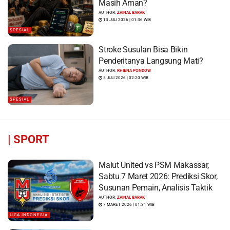
Masih Aman?
AUTHOR:
ZAINAL BARAK
13 JULI 2026 | 01:36 WIB
SPESIAL
Stroke Susulan Bisa Bikin
Penderitanya Langsung Mati?
AUTHOR:
RHIENA PONDOW
5 JULI 2026 | 02:20 WIB
SPESIAL
|
SPORT
Malut United vs PSM Makassar,
Sabtu 7 Maret 2026: Prediksi Skor,
Susunan Pemain, Analisis Taktik
AUTHOR:
ZAINAL BARAK
7 MARET 2026 | 01:31 WIB
LIGA INDONESIA