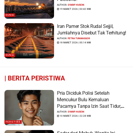
AUTHOR:
SYARIF HUSEIN
19 MARET 2026 | 03:42 WIB
DUNIA
Iran Pamer Stok Rudal Sejjil,
Jumlahnya Disebut Tak Terhitung!
AUTHOR:
FETRA TUMANGGOR
18 MARET 2026 | 00:14 WIB
DUNIA
|
BERITA PERISTIWA
Pria Diciduk Polisi Setelah
Mencukur Bulu Kemaluan
Pacarnya Tanpa Izin Saat Tidur,
Korban Syok Saat Terbangun
AUTHOR:
SYARIF HUSEIN
10 MARET 2026 | 22:28 WIB
PERISTIWA