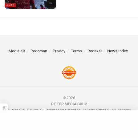
JEJAK
Media Kit
Pedoman
Privacy
Terms
Redaksi
News Index
© 2026
PT TOP MEDIA GRUP
Jl. Bangka IX D No. VIII, Mampang Prapatan, Jakarta Selatan, DKI Jakarta.
📧 barakdotid[at]gmail.com