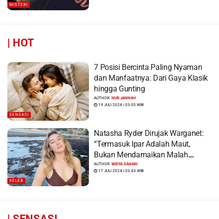
MISTERI
|
HOT
7 Posisi Bercinta Paling Nyaman
dan Manfaatnya: Dari Gaya Klasik
hingga Gunting
AUTHOR:
NUR JANNAH
19 JULI 2024 | 03:05 WIB
SENSASI
Natasha Ryder Dirujak Warganet:
“Termasuk Ipar Adalah Maut,
Bukan Mendamaikan Malah
Menyiram Bensin”
AUTHOR:
WIDYA SANARI
17 JULI 2024 | 03:43 WIB
SELEB
|
SENSASI