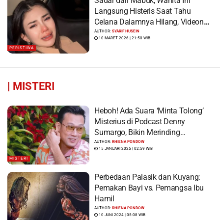
Sadar dari Mabuk, Wanita Ini
Langsung Histeris Saat Tahu
Celana Dalamnya Hilang, Videonya
Viral
AUTHOR:
SYARIF HUSEIN
10 MARET 2026 | 21:50 WIB
PERISTIWA
|
MISTERI
Heboh! Ada Suara ‘Minta Tolong’
Misterius di Podcast Denny
Sumargo, Bikin Merinding…
AUTHOR:
RHIENA PONDOW
15 JANUARI 2025 | 02:59 WIB
MISTERI
Perbedaan Palasik dan Kuyang:
Pemakan Bayi vs. Pemangsa Ibu
Hamil
AUTHOR:
RHIENA PONDOW
10 JUNI 2024 | 05:08 WIB