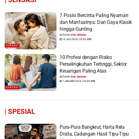
7 Posisi Bercinta Paling Nyaman
dan Manfaatnya: Dari Gaya Klasik
hingga Gunting
AUTHOR:
NUR JANNAH
19 JULI 2024 | 03:05 WIB
SENSASI
10 Profesi dengan Risiko
Perselingkuhan Tertinggi, Sektor
Keuangan Paling Atas
AUTHOR:
NUR JANNAH
7 JANUARI 2024 | 03:43 WIB
SENSASI
|
SPESIAL
Pura-Pura Bangkrut, Harta Rela
Disita, Cadangan Hasil Tipu-Tipu