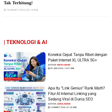
Tak Terhitung!
18 MARET 2026 | 00:14 WIB
|
TEKNOLOGI & AI
Koneksi Cepat Tanpa Ribet dengan
Paket Internet XL ULTRA 5G+
AUTHOR:
WIDYA SANARI
30 JUNI 2026 | 13:01 WIB
SMARTPHONE
Apa Itu “Link Genius” Rank Math?
Fitur AI Internal Linking yang
Sedang Viral di Dunia SEO
AUTHOR:
ZAINAL BARAK
14 MARET 2026 | 01:30 WIB