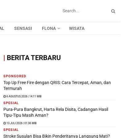
AL
SENSASI
FLONA
WISATA
|
BERITA TERBARU
SPONSORED
Top Up Free Fire dengan QRIS: Cara Tercepat, Aman, dan
Termurah
6 AGUSTUS 2026 | 14:11 WIB
SPESIAL
Pura-Pura Bangkrut, Harta Rela Disita, Cadangan Hasil
Tipu-Tipu Masih Aman?
13 JULI 2026 | 01:36 WIB
SPESIAL
Stroke Susulan Bisa Bikin Penderitanya Langsung Mati?