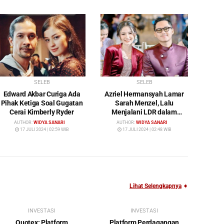
SELEB
SELEB
Edward Akbar Curiga Ada
Azriel Hermansyah Lamar
Pihak Ketiga Soal Gugatan
Sarah Menzel, Lalu
Cerai Kimberly Ryder
Menjalani LDR dalam
Waktu yang Cukup Lama
AUTHOR:
WIDYA SANARI
AUTHOR:
WIDYA SANARI
17 JULI 2024 | 02:59 WIB
17 JULI 2024 | 02:48 WIB
Lihat Selengkapnya
➧
INVESTASI
INVESTASI
Quotex: Platform
Platform Perdagangan