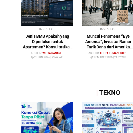
INVESTASI
INVESTASI
Jenis BMS Apakah yang
Muncul Fenomena “Bye
Diperlukan untuk
America”, Investor Ramai
Apartemen? Konsultasikan
Tarik Dana dari Amerika
Keperluan Anda Bersama
Serikat: Wall Street Mulai
AUTHOR:
WIDYA SANARI
AUTHOR:
FETRA TUMANGGOR
Bybamms!
Ditinggalkan
26 JUNI 2026 | 23:47 WIB
17 MARET 2026 | 21:02 WIB
|
TEKNO