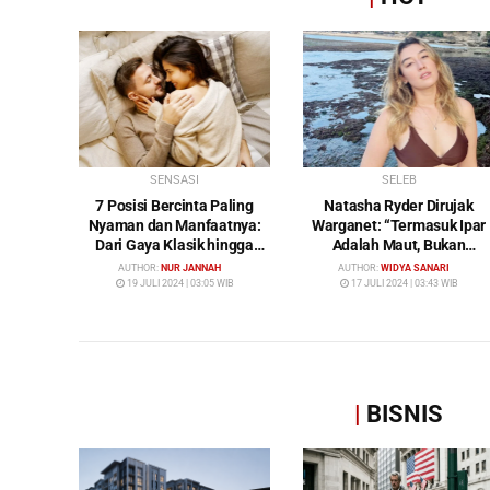
SENSASI
SELEB
7 Posisi Bercinta Paling
Natasha Ryder Dirujak
Nyaman dan Manfaatnya:
Warganet: “Termasuk Ipar
Dari Gaya Klasik hingga
Adalah Maut, Bukan
Gunting
Mendamaikan Malah
AUTHOR:
NUR JANNAH
AUTHOR:
WIDYA SANARI
Menyiram Bensin”
19 JULI 2024 | 03:05 WIB
17 JULI 2024 | 03:43 WIB
|
BISNIS