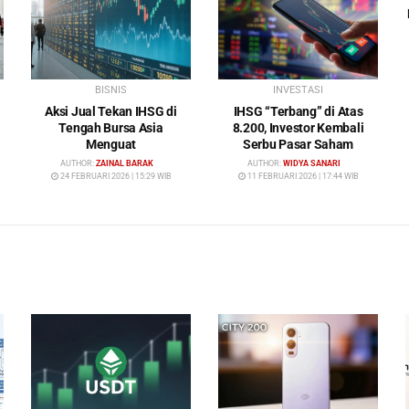
BISNIS
INVESTASI
Aksi Jual Tekan IHSG di
IHSG “Terbang” di Atas
Tengah Bursa Asia
8.200, Investor Kembali
Menguat
Serbu Pasar Saham
AUTHOR:
ZAINAL BARAK
AUTHOR:
WIDYA SANARI
24 FEBRUARI 2026 | 15:29 WIB
11 FEBRUARI 2026 | 17:44 WIB