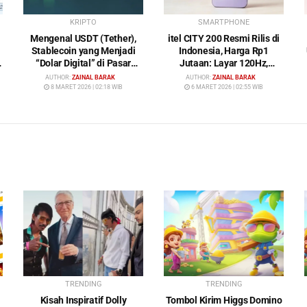
KRIPTO
SMARTPHONE
Mengenal USDT (Tether),
itel CITY 200 Resmi Rilis di
Stablecoin yang Menjadi
Indonesia, Harga Rp1
“Dolar Digital” di Pasar
Jutaan: Layar 120Hz,
Kripto
Kamera 50MP, NFC dan
AUTHOR:
ZAINAL BARAK
AUTHOR:
ZAINAL BARAK
Baterai 5200 mAh
8 MARET 2026 | 02:18 WIB
6 MARET 2026 | 02:55 WIB
TRENDING
TRENDING
Kisah Inspiratif Dolly
Tombol Kirim Higgs Domino