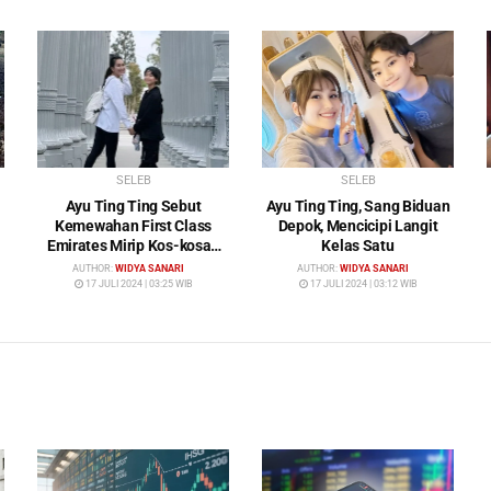
SELEB
SELEB
Ayu Ting Ting Sebut
Ayu Ting Ting, Sang Biduan
Kemewahan First Class
Depok, Mencicipi Langit
Emirates Mirip Kos-kosan
Kelas Satu
Mewah
AUTHOR:
WIDYA SANARI
AUTHOR:
WIDYA SANARI
17 JULI 2024 | 03:25 WIB
17 JULI 2024 | 03:12 WIB