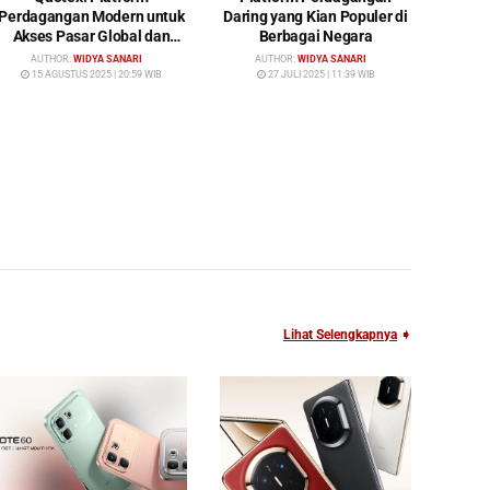
Perdagangan Modern untuk
Daring yang Kian Populer di
Akses Pasar Global dan
Berbagai Negara
Investasi Cerdas
AUTHOR:
WIDYA SANARI
AUTHOR:
WIDYA SANARI
15 AGUSTUS 2025 | 20:59 WIB
27 JULI 2025 | 11:39 WIB
Lihat Selengkapnya
➧