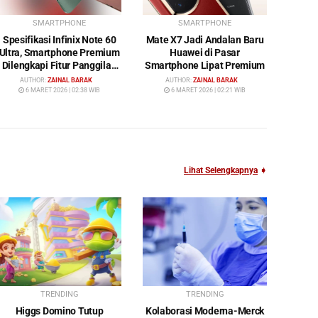
SMARTPHONE
SMARTPHONE
Spesifikasi Infinix Note 60
Mate X7 Jadi Andalan Baru
Ultra, Smartphone Premium
Huawei di Pasar
Dilengkapi Fitur Panggilan
Smartphone Lipat Premium
Satelit
AUTHOR:
ZAINAL BARAK
AUTHOR:
ZAINAL BARAK
6 MARET 2026 | 02:38 WIB
6 MARET 2026 | 02:21 WIB
Lihat Selengkapnya
➧
TRENDING
TRENDING
Higgs Domino Tutup
Kolaborasi Moderna-Merck