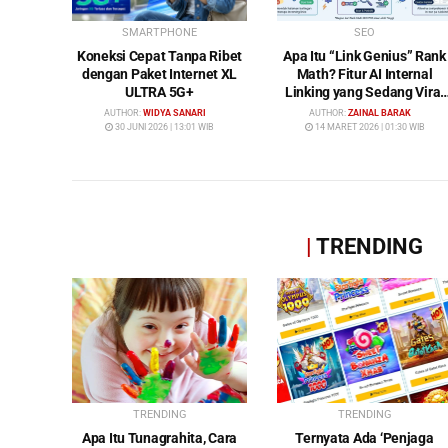
SMARTPHONE
SEO
Koneksi Cepat Tanpa Ribet
Apa Itu “Link Genius” Rank
dengan Paket Internet XL
Math? Fitur AI Internal
ULTRA 5G+
Linking yang Sedang Viral
di Dunia SEO
AUTHOR:
WIDYA SANARI
AUTHOR:
ZAINAL BARAK
30 JUNI 2026 | 13:01 WIB
14 MARET 2026 | 01:30 WIB
|
TRENDING
TRENDING
TRENDING
Apa Itu Tunagrahita, Cara
Ternyata Ada ‘Penjaga