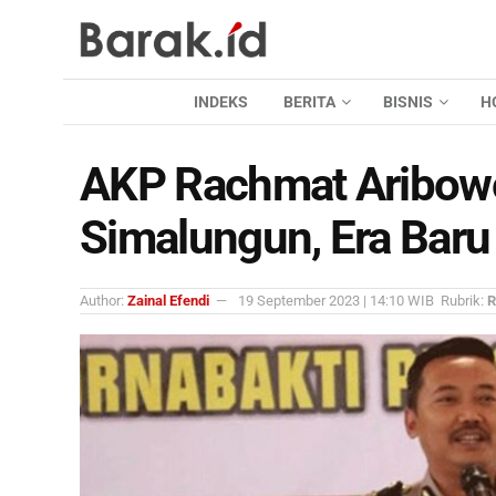
INDEKS
BERITA
BISNIS
H
AKP Rachmat Aribowo
Simalungun, Era Baru
Author:
Zainal Efendi
19 September 2023 | 14:10 WIB
Rubrik:
R