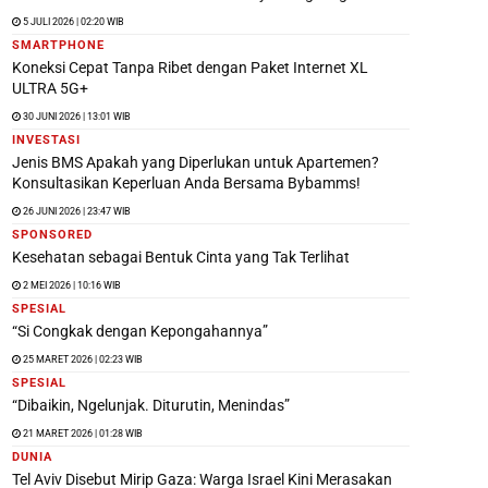
5 JULI 2026 | 02:20 WIB
SMARTPHONE
Koneksi Cepat Tanpa Ribet dengan Paket Internet XL
ULTRA 5G+
30 JUNI 2026 | 13:01 WIB
INVESTASI
Jenis BMS Apakah yang Diperlukan untuk Apartemen?
Konsultasikan Keperluan Anda Bersama Bybamms!
26 JUNI 2026 | 23:47 WIB
SPONSORED
Kesehatan sebagai Bentuk Cinta yang Tak Terlihat
2 MEI 2026 | 10:16 WIB
SPESIAL
“Si Congkak dengan Kepongahannya”
25 MARET 2026 | 02:23 WIB
SPESIAL
“Dibaikin, Ngelunjak. Diturutin, Menindas”
21 MARET 2026 | 01:28 WIB
DUNIA
Tel Aviv Disebut Mirip Gaza: Warga Israel Kini Merasakan