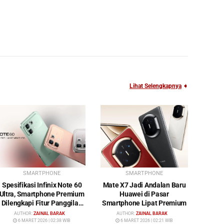
Lihat Selengkapnya
➧
SMARTPHONE
SMARTPHONE
Spesifikasi Infinix Note 60
Mate X7 Jadi Andalan Baru
Ultra, Smartphone Premium
Huawei di Pasar
Dilengkapi Fitur Panggilan
Smartphone Lipat Premium
Satelit
AUTHOR:
ZAINAL BARAK
AUTHOR:
ZAINAL BARAK
6 MARET 2026 | 02:38 WIB
6 MARET 2026 | 02:21 WIB