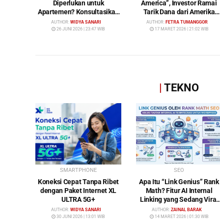
Diperlukan untuk
America”, Investor Ramai
Apartemen? Konsultasikan
Tarik Dana dari Amerika
Keperluan Anda Bersama
Serikat: Wall Street Mulai
AUTHOR:
WIDYA SANARI
AUTHOR:
FETRA TUMANGGOR
Bybamms!
Ditinggalkan
26 JUNI 2026 | 23:47 WIB
17 MARET 2026 | 21:02 WIB
|
TEKNO
SMARTPHONE
SEO
Koneksi Cepat Tanpa Ribet
Apa Itu “Link Genius” Rank
dengan Paket Internet XL
Math? Fitur AI Internal
ULTRA 5G+
Linking yang Sedang Viral
di Dunia SEO
AUTHOR:
WIDYA SANARI
AUTHOR:
ZAINAL BARAK
30 JUNI 2026 | 13:01 WIB
14 MARET 2026 | 01:30 WIB