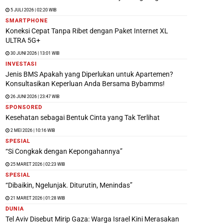
5 JULI 2026 | 02:20 WIB
SMARTPHONE
Koneksi Cepat Tanpa Ribet dengan Paket Internet XL
ULTRA 5G+
30 JUNI 2026 | 13:01 WIB
INVESTASI
Jenis BMS Apakah yang Diperlukan untuk Apartemen?
Konsultasikan Keperluan Anda Bersama Bybamms!
26 JUNI 2026 | 23:47 WIB
SPONSORED
Kesehatan sebagai Bentuk Cinta yang Tak Terlihat
2 MEI 2026 | 10:16 WIB
SPESIAL
“Si Congkak dengan Kepongahannya”
25 MARET 2026 | 02:23 WIB
SPESIAL
“Dibaikin, Ngelunjak. Diturutin, Menindas”
21 MARET 2026 | 01:28 WIB
DUNIA
Tel Aviv Disebut Mirip Gaza: Warga Israel Kini Merasakan