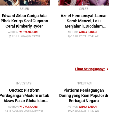
SELEB
SELEB
Edward Akbar Curiga Ada
Azriel Hermansyah Lamar
Pihak Ketiga Soal Gugatan
Sarah Menzel, Lalu
Cerai Kimberly Ryder
Menjalani LDR dalam
Waktu yang Cukup Lama
AUTHOR:
WIDYA SANARI
AUTHOR:
WIDYA SANARI
17 JULI 2024 | 02:59 WIB
17 JULI 2024 | 02:48 WIB
Lihat Selengkapnya
➧
INVESTASI
INVESTASI
Quotex: Platform
Platform Perdagangan
Perdagangan Modern untuk
Daring yang Kian Populer di
Akses Pasar Global dan
Berbagai Negara
Investasi Cerdas
AUTHOR:
WIDYA SANARI
AUTHOR:
WIDYA SANARI
15 AGUSTUS 2025 | 20:59 WIB
27 JULI 2025 | 11:39 WIB