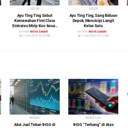
SELEB
SELEB
Ayu Ting Ting Sebut
Ayu Ting Ting, Sang Biduan
Kemewahan First Class
Depok, Mencicipi Langit
Emirates Mirip Kos-kosan
Kelas Satu
Mewah
AUTHOR:
WIDYA SANARI
AUTHOR:
WIDYA SANARI
17 JULI 2024 | 03:25 WIB
17 JULI 2024 | 03:12 WIB
BISNIS
INVESTASI
Aksi Jual Tekan IHSG di
IHSG “Terbang” di Atas