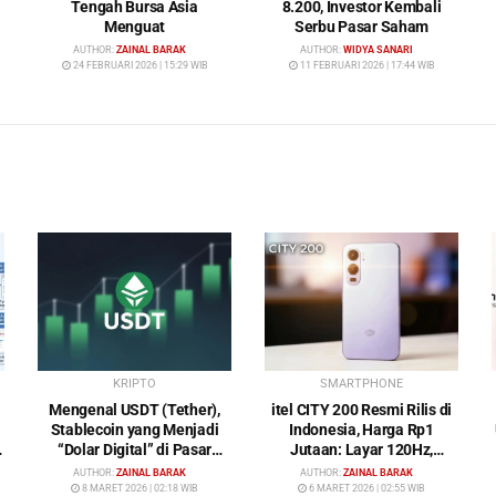
Tengah Bursa Asia
8.200, Investor Kembali
Menguat
Serbu Pasar Saham
AUTHOR:
ZAINAL BARAK
AUTHOR:
WIDYA SANARI
24 FEBRUARI 2026 | 15:29 WIB
11 FEBRUARI 2026 | 17:44 WIB
KRIPTO
SMARTPHONE
Mengenal USDT (Tether),
itel CITY 200 Resmi Rilis di
Stablecoin yang Menjadi
Indonesia, Harga Rp1
“Dolar Digital” di Pasar
Jutaan: Layar 120Hz,
Kripto
Kamera 50MP, NFC dan
AUTHOR:
ZAINAL BARAK
AUTHOR:
ZAINAL BARAK
Baterai 5200 mAh
8 MARET 2026 | 02:18 WIB
6 MARET 2026 | 02:55 WIB