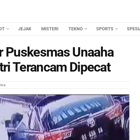
OT
JEJAK
MISTERI
TEKNO
SPORTS
SPESI
er Puskesmas Unaaha
tri Terancam Dipecat
iwa