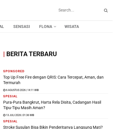
AL
SENSASI
FLONA
WISATA
|
BERITA TERBARU
SPONSORED
Top Up Free Fire dengan QRIS: Cara Tercepat, Aman, dan
Termurah
6 AGUSTUS 2026 | 14:11 WIB
SPESIAL
Pura-Pura Bangkrut, Harta Rela Disita, Cadangan Hasil
Tipu-Tipu Masih Aman?
13 JULI 2026 | 01:36 WIB
SPESIAL
Stroke Susulan Bisa Bikin Penderitanya Langsung Mati?