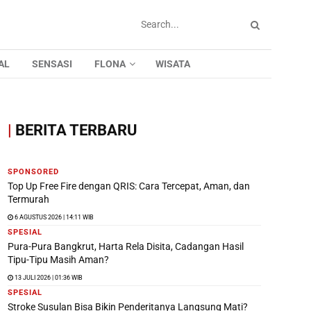
AL
SENSASI
FLONA
WISATA
|
BERITA TERBARU
SPONSORED
Top Up Free Fire dengan QRIS: Cara Tercepat, Aman, dan
Termurah
6 AGUSTUS 2026 | 14:11 WIB
SPESIAL
Pura-Pura Bangkrut, Harta Rela Disita, Cadangan Hasil
Tipu-Tipu Masih Aman?
13 JULI 2026 | 01:36 WIB
SPESIAL
Stroke Susulan Bisa Bikin Penderitanya Langsung Mati?