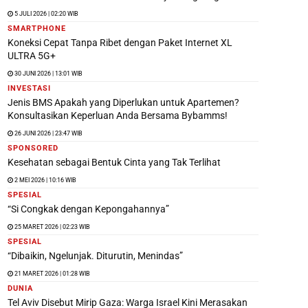
5 JULI 2026 | 02:20 WIB
SMARTPHONE
Koneksi Cepat Tanpa Ribet dengan Paket Internet XL
ULTRA 5G+
30 JUNI 2026 | 13:01 WIB
INVESTASI
Jenis BMS Apakah yang Diperlukan untuk Apartemen?
Konsultasikan Keperluan Anda Bersama Bybamms!
26 JUNI 2026 | 23:47 WIB
SPONSORED
Kesehatan sebagai Bentuk Cinta yang Tak Terlihat
2 MEI 2026 | 10:16 WIB
SPESIAL
“Si Congkak dengan Kepongahannya”
25 MARET 2026 | 02:23 WIB
SPESIAL
“Dibaikin, Ngelunjak. Diturutin, Menindas”
21 MARET 2026 | 01:28 WIB
DUNIA
Tel Aviv Disebut Mirip Gaza: Warga Israel Kini Merasakan