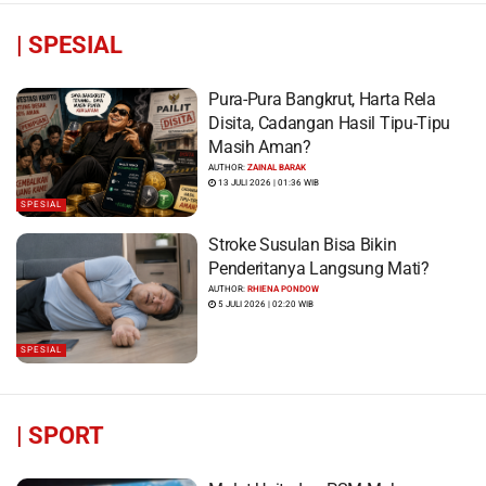
|
SPESIAL
Pura-Pura Bangkrut, Harta Rela
Disita, Cadangan Hasil Tipu-Tipu
Masih Aman?
AUTHOR:
ZAINAL BARAK
13 JULI 2026 | 01:36 WIB
SPESIAL
Stroke Susulan Bisa Bikin
Penderitanya Langsung Mati?
AUTHOR:
RHIENA PONDOW
5 JULI 2026 | 02:20 WIB
SPESIAL
|
SPORT