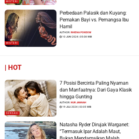
MISTERI
Perbedaan Palasik dan Kuyang:
Pemakan Bayi vs. Pemangsa Ibu
Hamil
AUTHOR:
RHIENA PONDOW
10 JUNI 2024 | 05:08 WIB
MISTERI
|
HOT
7 Posisi Bercinta Paling Nyaman
dan Manfaatnya: Dari Gaya Klasik
hingga Gunting
AUTHOR:
NUR JANNAH
19 JULI 2024 | 03:05 WIB
SENSASI
Natasha Ryder Dirujak Warganet:
“Termasuk Ipar Adalah Maut,
Bukan Mendamaikan Malah