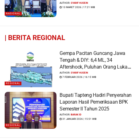
AUTHOR:
SYARIF HUSEIN
13 MARET 2026 | 17:21 WIB
NASIONAL
|
BERITA REGIONAL
Gempa Pacitan Guncang Jawa
Tengah & DIY: 6,4 ML, 34
Aftershock, Puluhan Orang Luka
dan Ratusan Bangunan Rusak
AUTHOR:
SYARIF HUSEIN
7 FEBRUARI 2026 | 16:15 WIB
REGIONAL
Bupati Tapteng Hadiri Penyerahan
Laporan Hasil Pemeriksaan BPK
Semester II Tahun 2025
AUTHOR:
BARAK ID
31 JANUARI 2026 | 15:51 WIB
REGIONAL