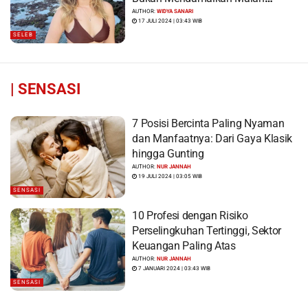
Menyiram Bensin”
AUTHOR:
WIDYA SANARI
17 JULI 2024 | 03:43 WIB
SELEB
|
SENSASI
7 Posisi Bercinta Paling Nyaman
dan Manfaatnya: Dari Gaya Klasik
hingga Gunting
AUTHOR:
NUR JANNAH
19 JULI 2024 | 03:05 WIB
SENSASI
10 Profesi dengan Risiko
Perselingkuhan Tertinggi, Sektor
Keuangan Paling Atas
AUTHOR:
NUR JANNAH
7 JANUARI 2024 | 03:43 WIB
SENSASI