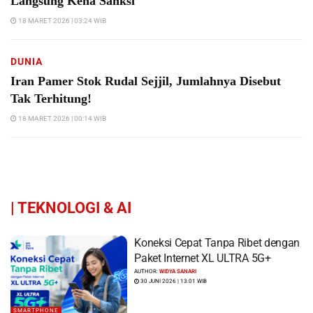
Langsung Kena Sanksi
18 MARET 2026 | 03:24 WIB
DUNIA
Iran Pamer Stok Rudal Sejjil, Jumlahnya Disebut
Tak Terhitung!
18 MARET 2026 | 00:14 WIB
|
TEKNOLOGI & AI
Koneksi Cepat Tanpa Ribet dengan
Paket Internet XL ULTRA 5G+
AUTHOR:
WIDYA SANARI
30 JUNI 2026 | 13:01 WIB
SMARTPHONE