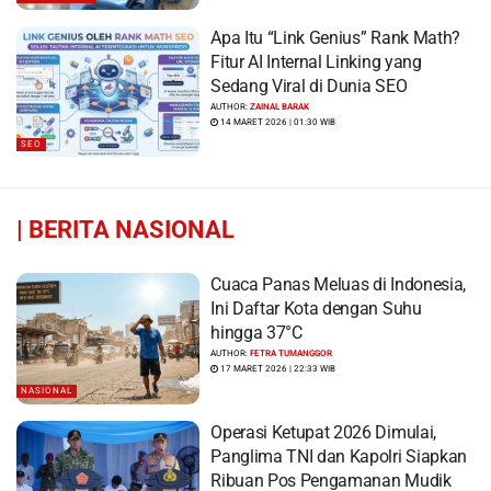
Apa Itu “Link Genius” Rank Math?
Fitur AI Internal Linking yang
Sedang Viral di Dunia SEO
AUTHOR:
ZAINAL BARAK
14 MARET 2026 | 01:30 WIB
SEO
|
BERITA NASIONAL
Cuaca Panas Meluas di Indonesia,
Ini Daftar Kota dengan Suhu
hingga 37°C
AUTHOR:
FETRA TUMANGGOR
17 MARET 2026 | 22:33 WIB
NASIONAL
Operasi Ketupat 2026 Dimulai,
Panglima TNI dan Kapolri Siapkan
Ribuan Pos Pengamanan Mudik