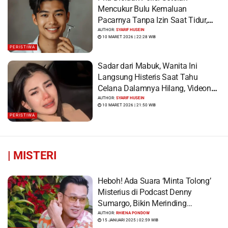
Mencukur Bulu Kemaluan
Pacarnya Tanpa Izin Saat Tidur,
Korban Syok Saat Terbangun
AUTHOR:
SYARIF HUSEIN
10 MARET 2026 | 22:28 WIB
PERISTIWA
Sadar dari Mabuk, Wanita Ini
Langsung Histeris Saat Tahu
Celana Dalamnya Hilang, Videonya
Viral
AUTHOR:
SYARIF HUSEIN
10 MARET 2026 | 21:50 WIB
PERISTIWA
|
MISTERI
Heboh! Ada Suara ‘Minta Tolong’
Misterius di Podcast Denny
Sumargo, Bikin Merinding…
AUTHOR:
RHIENA PONDOW
15 JANUARI 2025 | 02:59 WIB