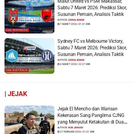
Malut United vs PSM Makassar,
Sabtu 7 Maret 2026: Prediksi Skor,
Susunan Pemain, Analisis Taktik
AUTHOR:
ZAINAL BARAK
7 MARET 2026 | 01:31 WIB
LIGA INDONESIA
Sydney FC vs Melbourne Victory,
Sabtu 7 Maret 2026: Prediksi Skor,
Susunan Pemain, Analisis Taktik
AUTHOR:
ZAINAL BARAK
6 MARET 2026 | 22:27 WIB
LIGA AUSTRALIA
|
JEJAK
Jejak El Mencho dan Warisan
Kekerasan Sang Panglima CJNG
yang Menyulut Ketakutan di Dua
Benua
AUTHOR:
NUR JANNAH
27 FEBRUARI 2026 | 01:01 WIB