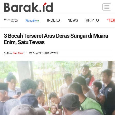
INDEKS
NEWS
KRIPTO
°TE
3 Bocah Terseret Arus Deras Sungai di Muara
Enim, Satu Tewas
Author:
Rini Yosi
24 April 2024 | 04:22 WIB