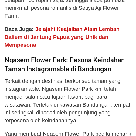
delapan ribu rupiah saja, sehingga siapa pun bisa
menikmati pesona romantis di Setiya Aji Flower
Farm.
Baca Juga:
Jelajahi Keajaiban Alam Lembah
Baliem di Jantung Papua yang Unik dan
Mempesona
Ngasem Flower Park: Pesona Keindahan
Taman Instagramable di Bandungan
Terkait dengan destinasi berkonsep taman yang
instagramable, Ngasem Flower Park kini telah
menjadi salah satu tujuan favorit bagi para
wisatawan. Terletak di kawasan Bandungan, tempat
ini seringkali dipadati oleh pengunjung yang
terpesona oleh keindahannya.
Yang membuat Ngasem Flower Park begitu menarik