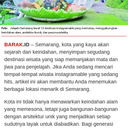
Jelajahi Semarang lewat 10 destinasi instagramable yang memukau, menggabungkan
keindahan alam, arsitektur ikonik, dan pesona estetika.
BARAK
.ID
– Semarang, kota yang kaya akan
sejarah dan keindahan, menyimpan segudang
destinasi wisata yang siap memanjakan mata dan
jiwa para penjelajah. Jika Anda sedang mencari
tempat-tempat wisata instagramable yang sedang
hits, artikel ini akan membantu Anda menemukan
berbagai lokasi menarik di Semarang.
Kota ini tidak hanya menawarkan keindahan alam
yang memesona, tetapi juga bangunan-bangunan
dengan arsitektur unik yang menjadikan setiap
sudutnya layak untuk diabadikan. Bagi generasi