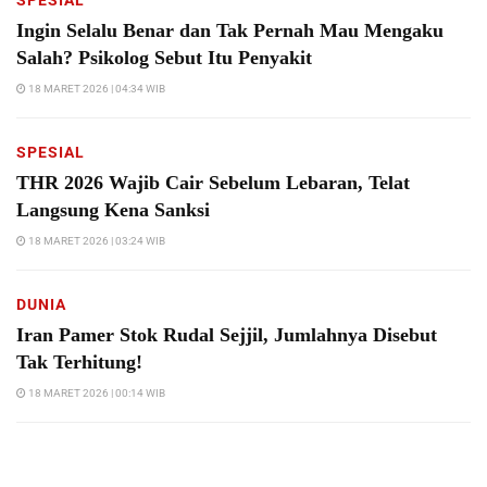
Ingin Selalu Benar dan Tak Pernah Mau Mengaku
Salah? Psikolog Sebut Itu Penyakit
18 MARET 2026 | 04:34 WIB
SPESIAL
THR 2026 Wajib Cair Sebelum Lebaran, Telat
Langsung Kena Sanksi
18 MARET 2026 | 03:24 WIB
DUNIA
Iran Pamer Stok Rudal Sejjil, Jumlahnya Disebut
Tak Terhitung!
18 MARET 2026 | 00:14 WIB