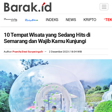
INDEKS
NEWS
KRIPTO
°TE
10 Tempat Wisata yang Sedang Hits di
Semarang dan Wajib Kamu Kunjungi
Author:
Pramita Dewi Suryaningsih
2 Desember 2023 | 18:04 WIB