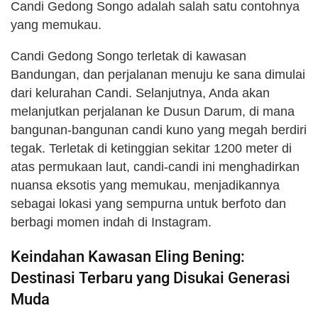
Candi Gedong Songo adalah salah satu contohnya
yang memukau.
Candi Gedong Songo terletak di kawasan
Bandungan, dan perjalanan menuju ke sana dimulai
dari kelurahan Candi. Selanjutnya, Anda akan
melanjutkan perjalanan ke Dusun Darum, di mana
bangunan-bangunan candi kuno yang megah berdiri
tegak. Terletak di ketinggian sekitar 1200 meter di
atas permukaan laut, candi-candi ini menghadirkan
nuansa eksotis yang memukau, menjadikannya
sebagai lokasi yang sempurna untuk berfoto dan
berbagi momen indah di Instagram.
Keindahan Kawasan Eling Bening:
Destinasi Terbaru yang Disukai Generasi
Muda