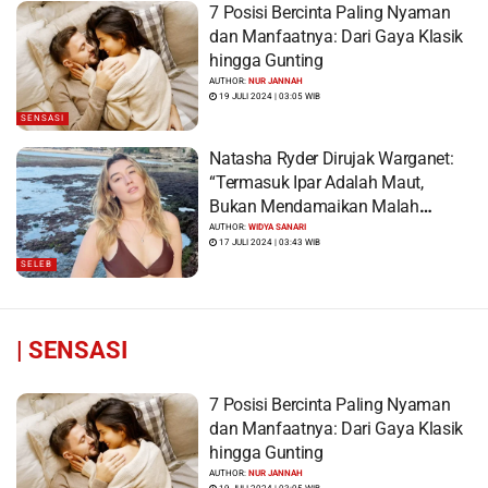
7 Posisi Bercinta Paling Nyaman
dan Manfaatnya: Dari Gaya Klasik
hingga Gunting
AUTHOR:
NUR JANNAH
19 JULI 2024 | 03:05 WIB
SENSASI
Natasha Ryder Dirujak Warganet:
“Termasuk Ipar Adalah Maut,
Bukan Mendamaikan Malah
Menyiram Bensin”
AUTHOR:
WIDYA SANARI
17 JULI 2024 | 03:43 WIB
SELEB
|
SENSASI
7 Posisi Bercinta Paling Nyaman
dan Manfaatnya: Dari Gaya Klasik
hingga Gunting
AUTHOR:
NUR JANNAH