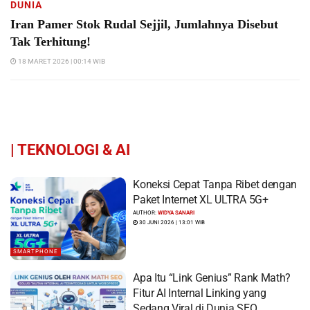
DUNIA
Iran Pamer Stok Rudal Sejjil, Jumlahnya Disebut
Tak Terhitung!
18 MARET 2026 | 00:14 WIB
|
TEKNOLOGI & AI
Koneksi Cepat Tanpa Ribet dengan
Paket Internet XL ULTRA 5G+
AUTHOR:
WIDYA SANARI
30 JUNI 2026 | 13:01 WIB
SMARTPHONE
Apa Itu “Link Genius” Rank Math?
Fitur AI Internal Linking yang
Sedang Viral di Dunia SEO