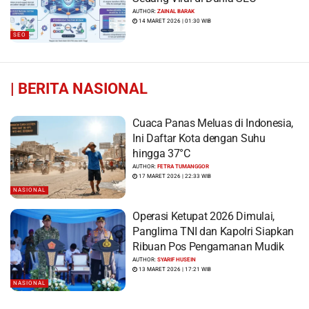
AUTHOR:
ZAINAL BARAK
14 MARET 2026 | 01:30 WIB
SEO
|
BERITA NASIONAL
Cuaca Panas Meluas di Indonesia,
Ini Daftar Kota dengan Suhu
hingga 37°C
AUTHOR:
FETRA TUMANGGOR
17 MARET 2026 | 22:33 WIB
NASIONAL
Operasi Ketupat 2026 Dimulai,
Panglima TNI dan Kapolri Siapkan
Ribuan Pos Pengamanan Mudik
AUTHOR:
SYARIF HUSEIN
13 MARET 2026 | 17:21 WIB
NASIONAL