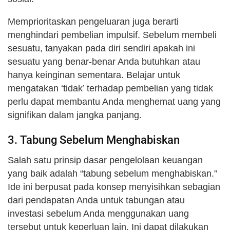
Memprioritaskan pengeluaran juga berarti
menghindari pembelian impulsif. Sebelum membeli
sesuatu, tanyakan pada diri sendiri apakah ini
sesuatu yang benar-benar Anda butuhkan atau
hanya keinginan sementara. Belajar untuk
mengatakan ‘tidak’ terhadap pembelian yang tidak
perlu dapat membantu Anda menghemat uang yang
signifikan dalam jangka panjang.
3. Tabung Sebelum Menghabiskan
Salah satu prinsip dasar pengelolaan keuangan
yang baik adalah “tabung sebelum menghabiskan.”
Ide ini berpusat pada konsep menyisihkan sebagian
dari pendapatan Anda untuk tabungan atau
investasi sebelum Anda menggunakan uang
tersebut untuk keperluan lain. Ini dapat dilakukan