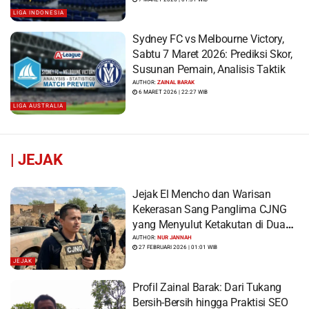
LIGA INDONESIA
Sydney FC vs Melbourne Victory,
Sabtu 7 Maret 2026: Prediksi Skor,
Susunan Pemain, Analisis Taktik
AUTHOR:
ZAINAL BARAK
6 MARET 2026 | 22:27 WIB
LIGA AUSTRALIA
|
JEJAK
Jejak El Mencho dan Warisan
Kekerasan Sang Panglima CJNG
yang Menyulut Ketakutan di Dua
Benua
AUTHOR:
NUR JANNAH
27 FEBRUARI 2026 | 01:01 WIB
JEJAK
Profil Zainal Barak: Dari Tukang
Bersih-Bersih hingga Praktisi SEO