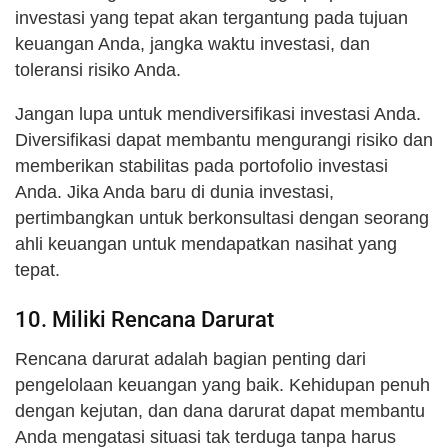
investasi yang tepat akan tergantung pada tujuan
keuangan Anda, jangka waktu investasi, dan
toleransi risiko Anda.
Jangan lupa untuk mendiversifikasi investasi Anda.
Diversifikasi dapat membantu mengurangi risiko dan
memberikan stabilitas pada portofolio investasi
Anda. Jika Anda baru di dunia investasi,
pertimbangkan untuk berkonsultasi dengan seorang
ahli keuangan untuk mendapatkan nasihat yang
tepat.
10. Miliki Rencana Darurat
Rencana darurat adalah bagian penting dari
pengelolaan keuangan yang baik. Kehidupan penuh
dengan kejutan, dan dana darurat dapat membantu
Anda mengatasi situasi tak terduga tanpa harus