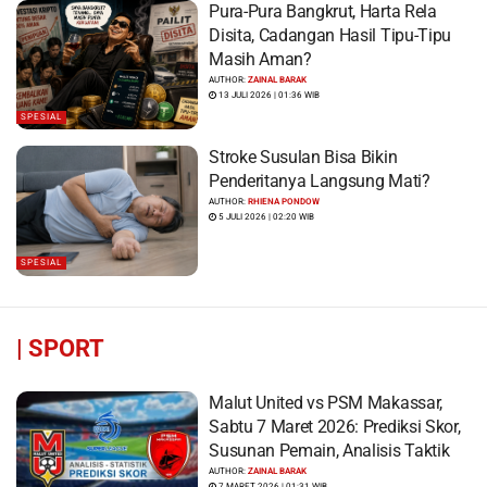
Pura-Pura Bangkrut, Harta Rela
Disita, Cadangan Hasil Tipu-Tipu
Masih Aman?
AUTHOR:
ZAINAL BARAK
13 JULI 2026 | 01:36 WIB
SPESIAL
Stroke Susulan Bisa Bikin
Penderitanya Langsung Mati?
AUTHOR:
RHIENA PONDOW
5 JULI 2026 | 02:20 WIB
SPESIAL
|
SPORT
Malut United vs PSM Makassar,
Sabtu 7 Maret 2026: Prediksi Skor,
Susunan Pemain, Analisis Taktik
AUTHOR:
ZAINAL BARAK
7 MARET 2026 | 01:31 WIB