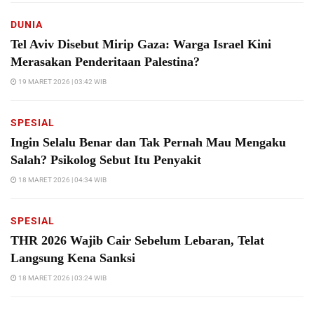
DUNIA
Tel Aviv Disebut Mirip Gaza: Warga Israel Kini
Merasakan Penderitaan Palestina?
19 MARET 2026 | 03:42 WIB
SPESIAL
Ingin Selalu Benar dan Tak Pernah Mau Mengaku
Salah? Psikolog Sebut Itu Penyakit
18 MARET 2026 | 04:34 WIB
SPESIAL
THR 2026 Wajib Cair Sebelum Lebaran, Telat
Langsung Kena Sanksi
18 MARET 2026 | 03:24 WIB