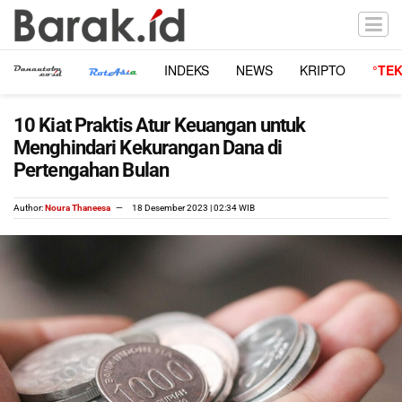
INDEKS
NEWS
KRIPTO
°TE
10 Kiat Praktis Atur Keuangan untuk
Menghindari Kekurangan Dana di
Pertengahan Bulan
Author:
Noura Thaneesa
18 Desember 2023 | 02:34 WIB