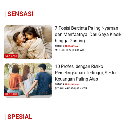
|
SENSASI
7 Posisi Bercinta Paling Nyaman
dan Manfaatnya: Dari Gaya Klasik
hingga Gunting
AUTHOR:
NUR JANNAH
19 JULI 2024 | 03:05 WIB
SENSASI
10 Profesi dengan Risiko
Perselingkuhan Tertinggi, Sektor
Keuangan Paling Atas
AUTHOR:
NUR JANNAH
7 JANUARI 2024 | 03:43 WIB
SENSASI
|
SPESIAL