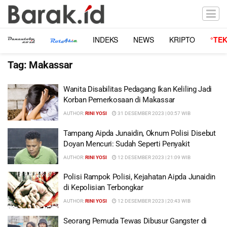
INDEKS
NEWS
KRIPTO
°TE
Tag:
Makassar
Wanita Disabilitas Pedagang Ikan Keliling Jadi
Korban Pemerkosaan di Makassar
AUTHOR:
RINI YOSI
31 DESEMBER 2023 | 00:57 WIB
Tampang Aipda Junaidin, Oknum Polisi Disebut
Doyan Mencuri: Sudah Seperti Penyakit
AUTHOR:
RINI YOSI
12 DESEMBER 2023 | 21:09 WIB
Polisi Rampok Polisi, Kejahatan Aipda Junaidin
di Kepolisian Terbongkar
AUTHOR:
RINI YOSI
12 DESEMBER 2023 | 20:43 WIB
Seorang Pemuda Tewas Dibusur Gangster di