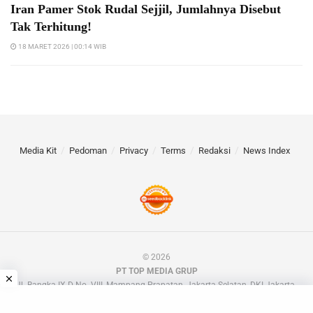
Iran Pamer Stok Rudal Sejjil, Jumlahnya Disebut
Tak Terhitung!
18 MARET 2026 | 00:14 WIB
Media Kit
Pedoman
Privacy
Terms
Redaksi
News Index
© 2026
PT TOP MEDIA GRUP
Jl. Bangka IX D No. VIII, Mampang Prapatan, Jakarta Selatan, DKI Jakarta.
📧 barakdotid[at]gmail.com