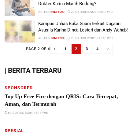
Dokter Karina Masih Bodong?
AUTHOR:
RINI YOSI
20 OKTOBER 2023 | 20:03 WIB
Kampus Unhas Buka Suara terkait Dugaan
Asusila Karina Dinda Lestari dan Andy Wahab!
AUTHOR:
RINI YOSI
20 OKTOBER 2023 | 17:46 WIB
1
2
3
4
PAGE 2 OF 4
|
BERITA TERBARU
SPONSORED
Top Up Free Fire dengan QRIS: Cara Tercepat,
Aman, dan Termurah
6 AGUSTUS 2026 | 14:11 WIB
SPESIAL