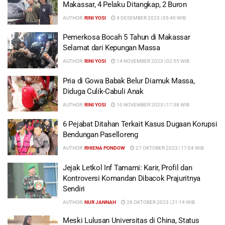
Makassar, 4 Pelaku Ditangkap, 2 Buron
AUTHOR:
RINI YOSI
4 DESEMBER 2023 | 03:40 WIB
Pemerkosa Bocah 5 Tahun di Makassar
Selamat dari Kepungan Massa
AUTHOR:
RINI YOSI
14 NOVEMBER 2023 | 02:55 WIB
Pria di Gowa Babak Belur Diamuk Massa,
Diduga Culik-Cabuli Anak
AUTHOR:
RINI YOSI
10 NOVEMBER 2023 | 17:38 WIB
6 Pejabat Ditahan Terkait Kasus Dugaan Korupsi
Bendungan Paselloreng
AUTHOR:
RHIENA PONDOW
27 OKTOBER 2023 | 17:04 WIB
Jejak Letkol Inf Tamami: Karir, Profil dan
Kontroversi Komandan Dibacok Prajuritnya
Sendiri
AUTHOR:
NUR JANNAH
26 OKTOBER 2023 | 21:14 WIB
Meski Lulusan Universitas di China, Status