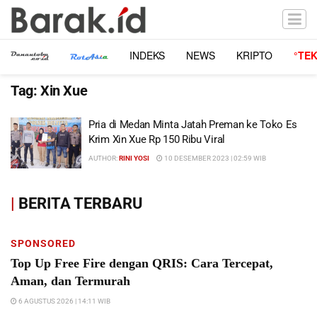
INDEKS
NEWS
KRIPTO
°TE
Tag:
Xin Xue
Pria di Medan Minta Jatah Preman ke Toko Es
Krim Xin Xue Rp 150 Ribu Viral
AUTHOR:
RINI YOSI
10 DESEMBER 2023 | 02:59 WIB
|
BERITA TERBARU
SPONSORED
Top Up Free Fire dengan QRIS: Cara Tercepat,
Aman, dan Termurah
6 AGUSTUS 2026 | 14:11 WIB