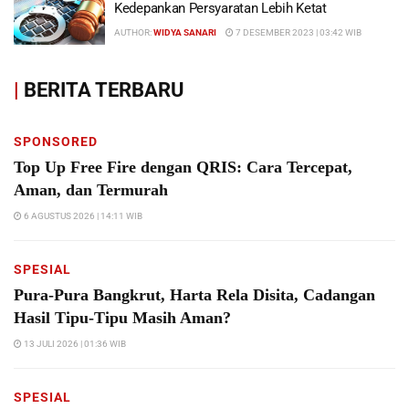
Kedepankan Persyaratan Lebih Ketat
AUTHOR:
WIDYA SANARI
7 DESEMBER 2023 | 03:42 WIB
|
BERITA TERBARU
SPONSORED
Top Up Free Fire dengan QRIS: Cara Tercepat,
Aman, dan Termurah
6 AGUSTUS 2026 | 14:11 WIB
SPESIAL
Pura-Pura Bangkrut, Harta Rela Disita, Cadangan
Hasil Tipu-Tipu Masih Aman?
13 JULI 2026 | 01:36 WIB
SPESIAL