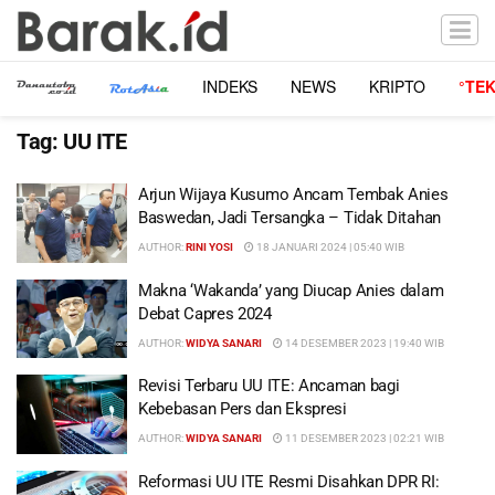
INDEKS
NEWS
KRIPTO
°TE
Tag:
UU ITE
Arjun Wijaya Kusumo Ancam Tembak Anies
Baswedan, Jadi Tersangka – Tidak Ditahan
AUTHOR:
RINI YOSI
18 JANUARI 2024 | 05:40 WIB
Makna ‘Wakanda’ yang Diucap Anies dalam
Debat Capres 2024
AUTHOR:
WIDYA SANARI
14 DESEMBER 2023 | 19:40 WIB
Revisi Terbaru UU ITE: Ancaman bagi
Kebebasan Pers dan Ekspresi
AUTHOR:
WIDYA SANARI
11 DESEMBER 2023 | 02:21 WIB
Reformasi UU ITE Resmi Disahkan DPR RI: