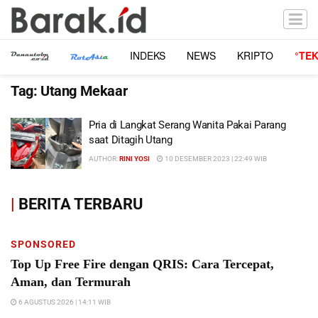
INDEKS
NEWS
KRIPTO
°TE
Tag:
Utang Mekaar
Pria di Langkat Serang Wanita Pakai Parang
saat Ditagih Utang
AUTHOR:
RINI YOSI
10 DESEMBER 2023 | 22:49 WIB
|
BERITA TERBARU
SPONSORED
Top Up Free Fire dengan QRIS: Cara Tercepat,
Aman, dan Termurah
6 AGUSTUS 2026 | 14:11 WIB