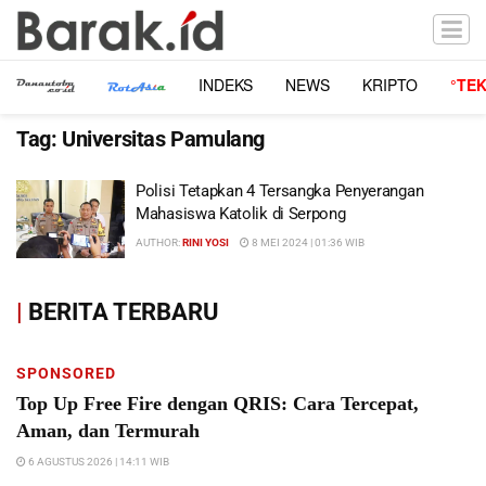
INDEKS
NEWS
KRIPTO
°TE
Tag:
Universitas Pamulang
Polisi Tetapkan 4 Tersangka Penyerangan
Mahasiswa Katolik di Serpong
AUTHOR:
RINI YOSI
8 MEI 2024 | 01:36 WIB
|
BERITA TERBARU
SPONSORED
Top Up Free Fire dengan QRIS: Cara Tercepat,
Aman, dan Termurah
6 AGUSTUS 2026 | 14:11 WIB