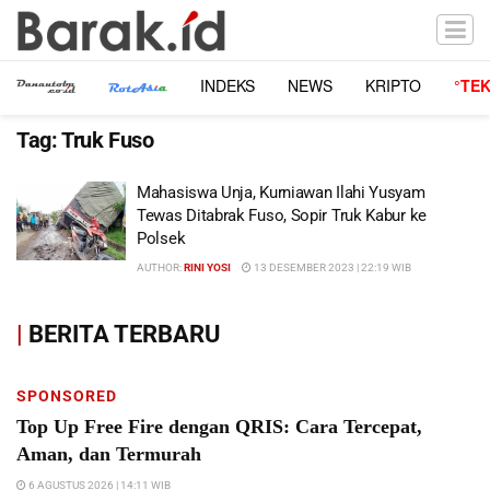
INDEKS
NEWS
KRIPTO
°TE
Tag:
Truk Fuso
Mahasiswa Unja, Kurniawan Ilahi Yusyam
Tewas Ditabrak Fuso, Sopir Truk Kabur ke
Polsek
AUTHOR:
RINI YOSI
13 DESEMBER 2023 | 22:19 WIB
|
BERITA TERBARU
SPONSORED
Top Up Free Fire dengan QRIS: Cara Tercepat,
Aman, dan Termurah
6 AGUSTUS 2026 | 14:11 WIB