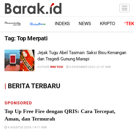
INDEKS
NEWS
KRIPTO
°TE
Tag:
Top Merpati
Jejak Tugu Abel Tasman: Saksi Bisu Kenangan
dan Tragedi Gunung Marapi
AUTHOR:
RINI YOSI
6 DESEMBER 2023 | 21:41 WIB
|
BERITA TERBARU
SPONSORED
Top Up Free Fire dengan QRIS: Cara Tercepat,
Aman, dan Termurah
6 AGUSTUS 2026 | 14:11 WIB