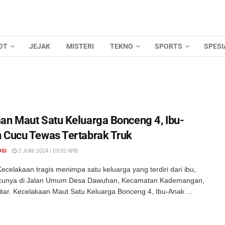
OT
JEJAK
MISTERI
TEKNO
SPORTS
SPESI
an Maut Satu Keluarga Bonceng 4, Ibu-
 Cucu Tewas Tertabrak Truk
OSI
2 JUNI 2024 | 03:02 WIB
celakaan tragis menimpa satu keluarga yang terdiri dari ibu,
ucunya di Jalan Umum Desa Dawuhan, Kecamatan Kademangan,
tar. Kecelakaan Maut Satu Keluarga Bonceng 4, Ibu-Anak ...