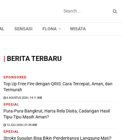
AL
SENSASI
FLONA
WISATA
|
BERITA TERBARU
SPONSORED
Top Up Free Fire dengan QRIS: Cara Tercepat, Aman, dan
Termurah
6 AGUSTUS 2026 | 14:11 WIB
SPESIAL
Pura-Pura Bangkrut, Harta Rela Disita, Cadangan Hasil
Tipu-Tipu Masih Aman?
13 JULI 2026 | 01:36 WIB
SPESIAL
Stroke Susulan Bisa Bikin Penderitanya Langsung Mati?