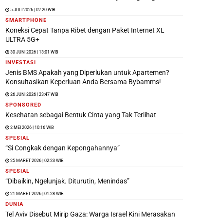
5 JULI 2026 | 02:20 WIB
SMARTPHONE
Koneksi Cepat Tanpa Ribet dengan Paket Internet XL
ULTRA 5G+
30 JUNI 2026 | 13:01 WIB
INVESTASI
Jenis BMS Apakah yang Diperlukan untuk Apartemen?
Konsultasikan Keperluan Anda Bersama Bybamms!
26 JUNI 2026 | 23:47 WIB
SPONSORED
Kesehatan sebagai Bentuk Cinta yang Tak Terlihat
2 MEI 2026 | 10:16 WIB
SPESIAL
“Si Congkak dengan Kepongahannya”
25 MARET 2026 | 02:23 WIB
SPESIAL
“Dibaikin, Ngelunjak. Diturutin, Menindas”
21 MARET 2026 | 01:28 WIB
DUNIA
Tel Aviv Disebut Mirip Gaza: Warga Israel Kini Merasakan