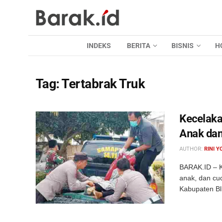
INDEKS
BERITA
BISNIS
H
Tag:
Tertabrak Truk
Kecelaka
Anak dan
AUTHOR:
RINI Y
BARAK.ID – Ke
anak, dan c
Kabupaten Bli