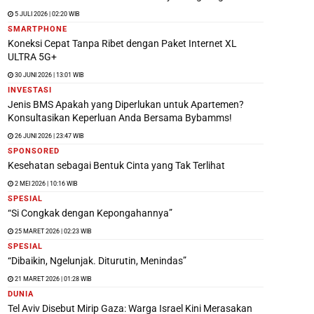
5 JULI 2026 | 02:20 WIB
SMARTPHONE
Koneksi Cepat Tanpa Ribet dengan Paket Internet XL
ULTRA 5G+
30 JUNI 2026 | 13:01 WIB
INVESTASI
Jenis BMS Apakah yang Diperlukan untuk Apartemen?
Konsultasikan Keperluan Anda Bersama Bybamms!
26 JUNI 2026 | 23:47 WIB
SPONSORED
Kesehatan sebagai Bentuk Cinta yang Tak Terlihat
2 MEI 2026 | 10:16 WIB
SPESIAL
“Si Congkak dengan Kepongahannya”
25 MARET 2026 | 02:23 WIB
SPESIAL
“Dibaikin, Ngelunjak. Diturutin, Menindas”
21 MARET 2026 | 01:28 WIB
DUNIA
Tel Aviv Disebut Mirip Gaza: Warga Israel Kini Merasakan