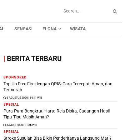
AL
SENSASI
FLONA
WISATA
|
BERITA TERBARU
SPONSORED
Top Up Free Fire dengan QRIS: Cara Tercepat, Aman, dan
Termurah
6 AGUSTUS 2026 | 14:11 WIB
SPESIAL
Pura-Pura Bangkrut, Harta Rela Disita, Cadangan Hasil
Tipu-Tipu Masih Aman?
13 JULI 2026 | 01:36 WIB
SPESIAL
Stroke Susulan Bisa Bikin Penderitanya Langsung Mati?