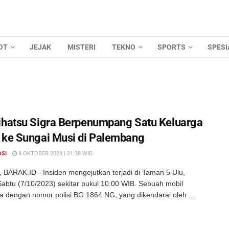
OT
JEJAK
MISTERI
TEKNO
SPORTS
SPESI
ihatsu Sigra Berpenumpang Satu Keluarga
 ke Sungai Musi di Palembang
OSI
8 OKTOBER 2023 | 21:38 WIB
ARAK.ID - Insiden mengejutkan terjadi di Taman 5 Ulu,
abtu (7/10/2023) sekitar pukul 10.00 WIB. Sebuah mobil
a dengan nomor polisi BG 1864 NG, yang dikendarai oleh ...