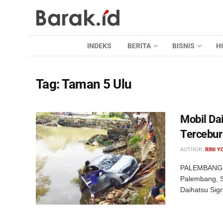
INDEKS
BERITA
BISNIS
H
Tag:
Taman 5 Ulu
Mobil Da
Tercebur
AUTHOR:
RINI Y
PALEMBANG, B
Palembang, S
Daihatsu Sigr