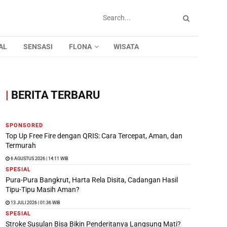
AL
SENSASI
FLONA
WISATA
|
BERITA TERBARU
SPONSORED
Top Up Free Fire dengan QRIS: Cara Tercepat, Aman, dan
Termurah
6 AGUSTUS 2026 | 14:11 WIB
SPESIAL
Pura-Pura Bangkrut, Harta Rela Disita, Cadangan Hasil
Tipu-Tipu Masih Aman?
13 JULI 2026 | 01:36 WIB
SPESIAL
Stroke Susulan Bisa Bikin Penderitanya Langsung Mati?