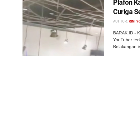
Plafon K
Curiga S
AUTHOR:
RINI Y
BARAK.ID - K
YouTuber ter
Belakangan in