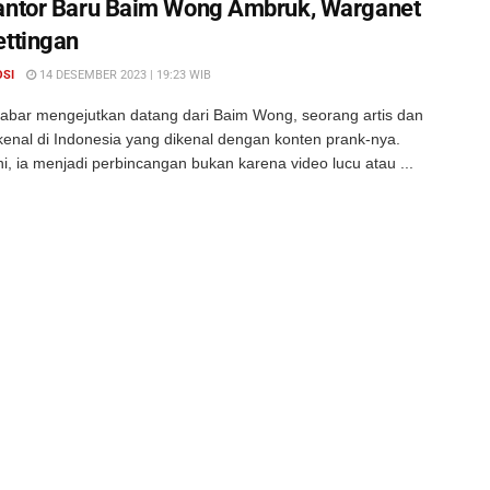
antor Baru Baim Wong Ambruk, Warganet
ettingan
OSI
14 DESEMBER 2023 | 19:23 WIB
abar mengejutkan datang dari Baim Wong, seorang artis dan
kenal di Indonesia yang dikenal dengan konten prank-nya.
i, ia menjadi perbincangan bukan karena video lucu atau ...