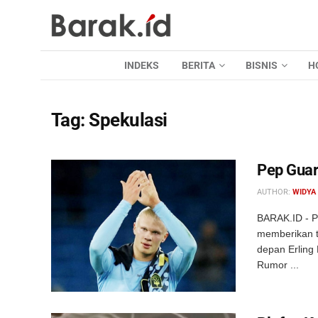
INDEKS
BERITA
BISNIS
H
Tag:
Spekulasi
Pep Guar
AUTHOR:
WIDYA
BARAK.ID - Pe
memberikan t
depan Erling
Rumor ...