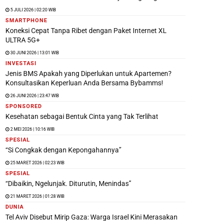
5 JULI 2026 | 02:20 WIB
SMARTPHONE
Koneksi Cepat Tanpa Ribet dengan Paket Internet XL
ULTRA 5G+
30 JUNI 2026 | 13:01 WIB
INVESTASI
Jenis BMS Apakah yang Diperlukan untuk Apartemen?
Konsultasikan Keperluan Anda Bersama Bybamms!
26 JUNI 2026 | 23:47 WIB
SPONSORED
Kesehatan sebagai Bentuk Cinta yang Tak Terlihat
2 MEI 2026 | 10:16 WIB
SPESIAL
“Si Congkak dengan Kepongahannya”
25 MARET 2026 | 02:23 WIB
SPESIAL
“Dibaikin, Ngelunjak. Diturutin, Menindas”
21 MARET 2026 | 01:28 WIB
DUNIA
Tel Aviv Disebut Mirip Gaza: Warga Israel Kini Merasakan