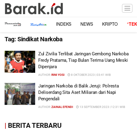
INDEKS
NEWS
KRIPTO
°TE
Tag:
Sindikat Narkoba
Zul Zivilia Terlibat Jaringan Gembong Narkoba
Fredy Pratama, Tiap Bulan Terima Uang Meski
Dipenjara
AUTHOR:
RINI YOSI
8 OKTOBER 2023 | 03:41 WIB
Jaringan Narkoba di Balik Jeruji: Polresta
Deliserdang Sita Aset Miliaran dari Napi
Pengendali
AUTHOR:
ZAINAL EFENDI
13 SEPTEMBER 2023 | 12:31 WIB
|
BERITA TERBARU