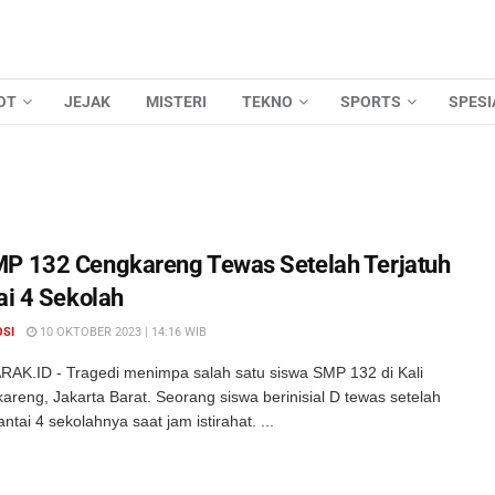
OT
JEJAK
MISTERI
TEKNO
SPORTS
SPESI
P 132 Cengkareng Tewas Setelah Terjatuh
ai 4 Sekolah
OSI
10 OKTOBER 2023 | 14:16 WIB
AK.ID - Tragedi menimpa salah satu siswa SMP 132 di Kali
reng, Jakarta Barat. Seorang siswa berinisial D tewas setelah
lantai 4 sekolahnya saat jam istirahat. ...