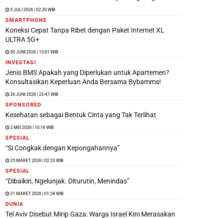
5 JULI 2026 | 02:20 WIB
SMARTPHONE
Koneksi Cepat Tanpa Ribet dengan Paket Internet XL
ULTRA 5G+
30 JUNI 2026 | 13:01 WIB
INVESTASI
Jenis BMS Apakah yang Diperlukan untuk Apartemen?
Konsultasikan Keperluan Anda Bersama Bybamms!
26 JUNI 2026 | 23:47 WIB
SPONSORED
Kesehatan sebagai Bentuk Cinta yang Tak Terlihat
2 MEI 2026 | 10:16 WIB
SPESIAL
“Si Congkak dengan Kepongahannya”
25 MARET 2026 | 02:23 WIB
SPESIAL
“Dibaikin, Ngelunjak. Diturutin, Menindas”
21 MARET 2026 | 01:28 WIB
DUNIA
Tel Aviv Disebut Mirip Gaza: Warga Israel Kini Merasakan