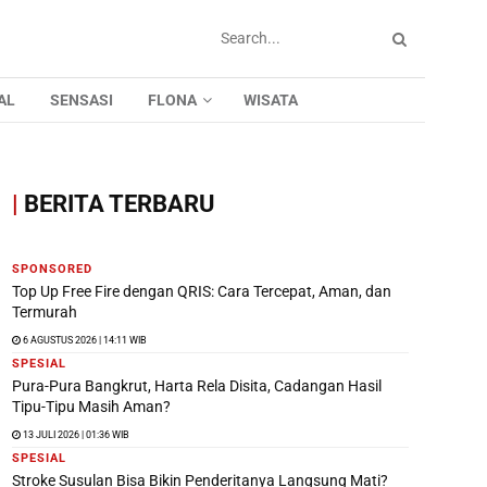
AL
SENSASI
FLONA
WISATA
|
BERITA TERBARU
SPONSORED
Top Up Free Fire dengan QRIS: Cara Tercepat, Aman, dan
Termurah
6 AGUSTUS 2026 | 14:11 WIB
SPESIAL
Pura-Pura Bangkrut, Harta Rela Disita, Cadangan Hasil
Tipu-Tipu Masih Aman?
13 JULI 2026 | 01:36 WIB
SPESIAL
Stroke Susulan Bisa Bikin Penderitanya Langsung Mati?