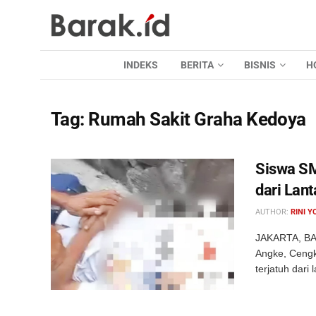
INDEKS
BERITA
BISNIS
H
Tag:
Rumah Sakit Graha Kedoya
Siswa SM
dari Lant
AUTHOR:
RINI Y
JAKARTA, BAR
Angke, Cengka
terjatuh dari 