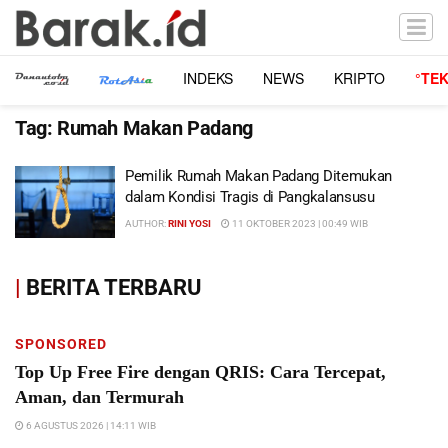
INDEKS
NEWS
KRIPTO
°TE
Tag:
Rumah Makan Padang
Pemilik Rumah Makan Padang Ditemukan
dalam Kondisi Tragis di Pangkalansusu
AUTHOR:
RINI YOSI
11 OKTOBER 2023 | 00:49 WIB
|
BERITA TERBARU
SPONSORED
Top Up Free Fire dengan QRIS: Cara Tercepat,
Aman, dan Termurah
6 AGUSTUS 2026 | 14:11 WIB