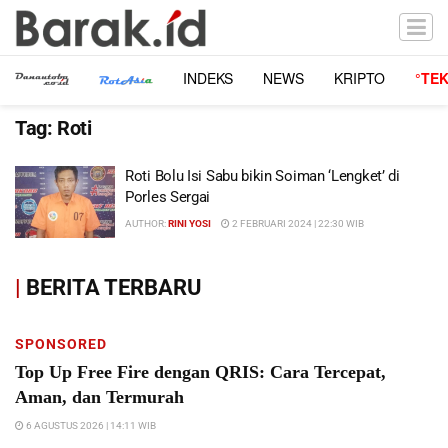
INDEKS
NEWS
KRIPTO
°TE
Tag:
Roti
Roti Bolu Isi Sabu bikin Soiman ‘Lengket’ di
Porles Sergai
AUTHOR:
RINI YOSI
2 FEBRUARI 2024 | 22:30 WIB
|
BERITA TERBARU
SPONSORED
Top Up Free Fire dengan QRIS: Cara Tercepat,
Aman, dan Termurah
6 AGUSTUS 2026 | 14:11 WIB