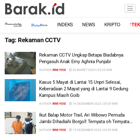
INDEKS
NEWS
KRIPTO
°TE
Tag:
Rekaman CCTV
Rekaman CCTV Ungkap Betapa Biadabnya
Pengasuh Anak Emy Aghnia Punjabi
AUTHOR:
RINI YOSI
30 MARET 2024 | 03:25 WIB
Kasus 5 Mayat di Lantai 15 Unpri Selesai,
Keberadaan 2 Mayat yang di Lantai 9 Gedung
Kampus Masih Goib
AUTHOR:
RINI YOSI
16 DESEMBER 2023 | 20:30 WIB
Ikut Balap Motor Trail, Ari Wibowo Pemuda
Jambi Dihadiahi Borgol! Ternyata oh Ternyata…
AUTHOR:
RINI YOSI
15 DESEMBER 2023 | 03:53 WIB