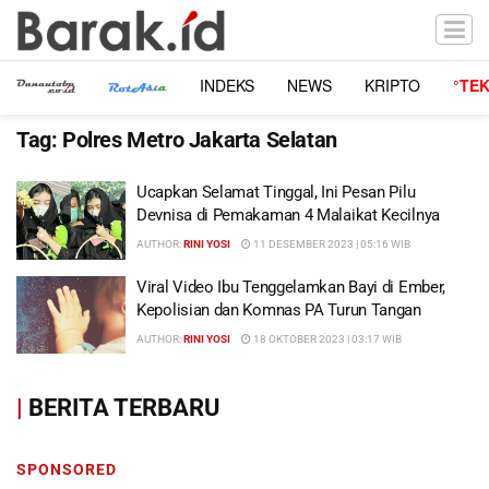
INDEKS
NEWS
KRIPTO
°TE
Tag:
Polres Metro Jakarta Selatan
Ucapkan Selamat Tinggal, Ini Pesan Pilu
Devnisa di Pemakaman 4 Malaikat Kecilnya
AUTHOR:
RINI YOSI
11 DESEMBER 2023 | 05:16 WIB
Viral Video Ibu Tenggelamkan Bayi di Ember,
Kepolisian dan Komnas PA Turun Tangan
AUTHOR:
RINI YOSI
18 OKTOBER 2023 | 03:17 WIB
|
BERITA TERBARU
SPONSORED