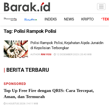
INDEKS
NEWS
KRIPTO
°TE
Tag:
Polisi Rampok Polisi
Polisi Rampok Polisi, Kejahatan Aipda Junaidin
di Kepolisian Terbongkar
AUTHOR:
RINI YOSI
12 DESEMBER 2023 | 20:43 WIB
|
BERITA TERBARU
SPONSORED
Top Up Free Fire dengan QRIS: Cara Tercepat,
Aman, dan Termurah
6 AGUSTUS 2026 | 14:11 WIB