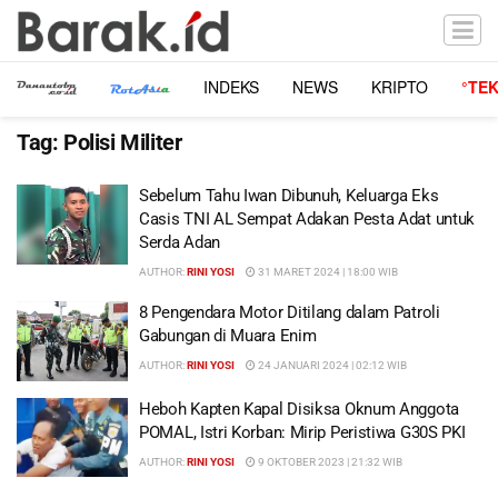
INDEKS
NEWS
KRIPTO
°TE
Tag:
Polisi Militer
Sebelum Tahu Iwan Dibunuh, Keluarga Eks
Casis TNI AL Sempat Adakan Pesta Adat untuk
Serda Adan
AUTHOR:
RINI YOSI
31 MARET 2024 | 18:00 WIB
8 Pengendara Motor Ditilang dalam Patroli
Gabungan di Muara Enim
AUTHOR:
RINI YOSI
24 JANUARI 2024 | 02:12 WIB
Heboh Kapten Kapal Disiksa Oknum Anggota
POMAL, Istri Korban: Mirip Peristiwa G30S PKI
AUTHOR:
RINI YOSI
9 OKTOBER 2023 | 21:32 WIB