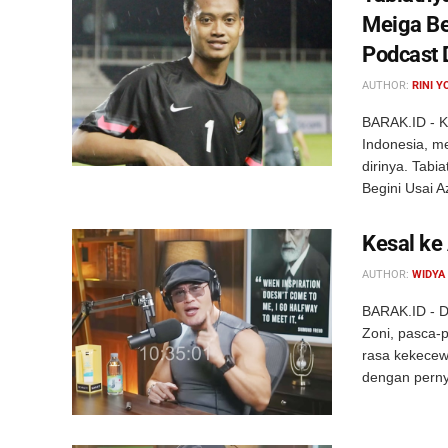
Meiga Be
Podcast 
AUTHOR:
RINI Y
BARAK.ID - K
Indonesia, m
dirinya. Tabi
Begini Usai Az
Kesal ke
AUTHOR:
WIDYA
BARAK.ID - D
Zoni, pasca-
rasa kekecew
dengan perny