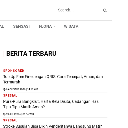
AL
SENSASI
FLONA
WISATA
|
BERITA TERBARU
SPONSORED
Top Up Free Fire dengan QRIS: Cara Tercepat, Aman, dan
Termurah
6 AGUSTUS 2026 | 14:11 WIB
SPESIAL
Pura-Pura Bangkrut, Harta Rela Disita, Cadangan Hasil
Tipu-Tipu Masih Aman?
13 JULI 2026 | 01:36 WIB
SPESIAL
Stroke Susulan Bisa Bikin Penderitanya Langsung Mati?