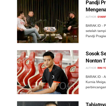
Pandji P
Mengenai
AUTHOR:
SYARIF
BARAK.ID - Pa
setelah tampi
Pandji Pragiw
Sosok Se
Nonton T
AUTHOR:
RINI Y
BARAK.ID - Az
Kurnia Meiga
perbincangan 
Tabiatny