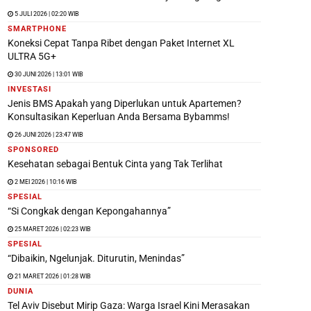
5 JULI 2026 | 02:20 WIB
SMARTPHONE
Koneksi Cepat Tanpa Ribet dengan Paket Internet XL
ULTRA 5G+
30 JUNI 2026 | 13:01 WIB
INVESTASI
Jenis BMS Apakah yang Diperlukan untuk Apartemen?
Konsultasikan Keperluan Anda Bersama Bybamms!
26 JUNI 2026 | 23:47 WIB
SPONSORED
Kesehatan sebagai Bentuk Cinta yang Tak Terlihat
2 MEI 2026 | 10:16 WIB
SPESIAL
“Si Congkak dengan Kepongahannya”
25 MARET 2026 | 02:23 WIB
SPESIAL
“Dibaikin, Ngelunjak. Diturutin, Menindas”
21 MARET 2026 | 01:28 WIB
DUNIA
Tel Aviv Disebut Mirip Gaza: Warga Israel Kini Merasakan