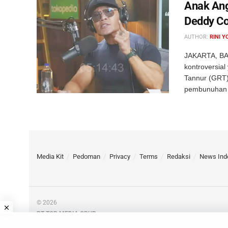
Anak Ang
Deddy Co
AUTHOR:
RINI Y
JAKARTA, BAR
kontroversia
Tannur (GRT).
pembunuhan .
Media Kit
Pedoman
Privacy
Terms
Redaksi
News Ind
© 2026
PT TOP MEDIA GRUP
Jl. Bangka IX D No. VIII, Mampang Prapatan, Jakarta Selatan, DKI Jak