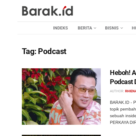
INDEKS
BERITA
BISNIS
H
Tag:
Podcast
Heboh! Ad
Podcast 
AUTHOR:
RHIEN
BARAK.ID - P
topik pembah
sebuah insid
PERKAYA DIR