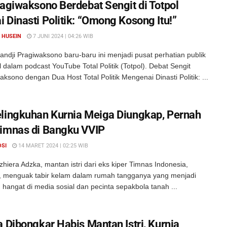
ragiwaksono Berdebat Sengit di Totpol
 Dinasti Politik: “Omong Kosong Itu!”
 HUSEIN
7 JUNI 2024 | 04:26 WIB
ndji Pragiwaksono baru-baru ini menjadi pusat perhatian publik
l dalam podcast YouTube Total Politik (Totpol). Debat Sengit
aksono dengan Dua Host Total Politik Mengenai Dinasti Politik: ...
lingkuhan Kurnia Meiga Diungkap, Pernah
imnas di Bangku VVIP
OSI
14 MARET 2024 | 02:25 WIB
hiera Adzka, mantan istri dari eks kiper Timnas Indonesia,
, menguak tabir kelam dalam rumah tangganya yang menjadi
hangat di media sosial dan pecinta sepakbola tanah ...
a Dibongkar Habis Mantan Istri, Kurnia