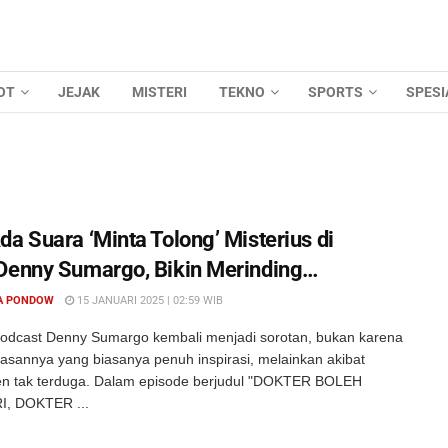
OT
JEJAK
MISTERI
TEKNO
SPORTS
SPESI
a Suara ‘Minta Tolong’ Misterius di
Denny Sumargo, Bikin Merinding…
A PONDOW
15 JANUARI 2025 | 02:59 WIB
odcast Denny Sumargo kembali menjadi sorotan, bukan karena
asannya yang biasanya penuh inspirasi, melainkan akibat
en tak terduga. Dalam episode berjudul "DOKTER BOLEH
I, DOKTER ...