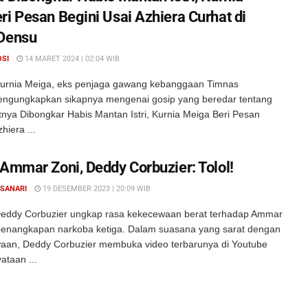
ri Pesan Begini Usai Azhiera Curhat di
Densu
OSI
14 MARET 2024 | 02:04 WIB
urnia Meiga, eks penjaga gawang kebanggaan Timnas
engungkapkan sikapnya mengenai gosip yang beredar tentang
atnya Dibongkar Habis Mantan Istri, Kurnia Meiga Beri Pesan
hiera ...
 Ammar Zoni, Deddy Corbuzier: Tolol!
 SANARI
19 DESEMBER 2023 | 20:09 WIB
eddy Corbuzier ungkap rasa kekecewaan berat terhadap Ammar
penangkapan narkoba ketiga. Dalam suasana yang sarat dengan
aan, Deddy Corbuzier membuka video terbarunya di Youtube
ataan ...