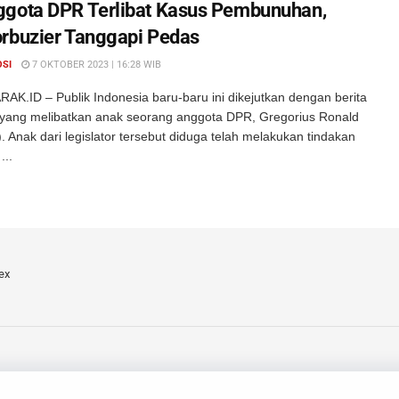
gota DPR Terlibat Kasus Pembunuhan,
rbuzier Tanggapi Pedas
OSI
7 OKTOBER 2023 | 16:28 WIB
AK.ID – Publik Indonesia baru-baru ini dikejutkan dengan berita
l yang melibatkan anak seorang anggota DPR, Gregorius Ronald
 Anak dari legislator tersebut diduga telah melakukan tindakan
..
ex
arta.