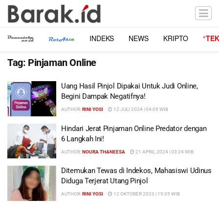
INDEKS
NEWS
KRIPTO
°TE
Tag:
Pinjaman Online
Uang Hasil Pinjol Dipakai Untuk Judi Online,
Begini Dampak Negatifnya!
AUTHOR:
RINI YOSI
12 JULI 2024 | 04:09 WIB
Hindari Jerat Pinjaman Online Predator dengan
6 Langkah Ini!
AUTHOR:
NOURA THANEESA
21 APRIL 2024 | 03:24 WIB
Ditemukan Tewas di Indekos, Mahasiswi Udinus
Diduga Terjerat Utang Pinjol
AUTHOR:
RINI YOSI
12 OKTOBER 2023 | 19:35 WIB